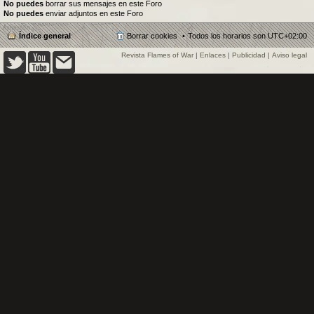
No puedes
borrar sus mensajes en este Foro
No puedes
enviar adjuntos en este Foro
Índice general
Borrar cookies
Todos los horarios son
UTC+02:00
Revista Flames of War
|
Enlaces
|
Publicidad
|
Aviso legal