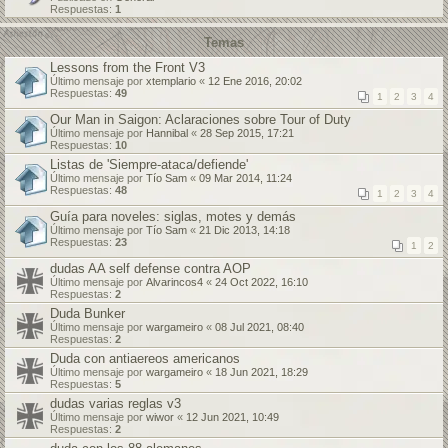
Respuestas:
1
Temas
Lessons from the Front V3
Último mensaje por
xtemplario
«
12 Ene 2016, 20:02
Respuestas:
49
1
2
3
4
Our Man in Saigon: Aclaraciones sobre Tour of Duty
Último mensaje por
Hannibal
«
28 Sep 2015, 17:21
Respuestas:
10
Listas de 'Siempre-ataca/defiende'
Último mensaje por
Tío Sam
«
09 Mar 2014, 11:24
Respuestas:
48
1
2
3
4
Guía para noveles: siglas, motes y demás
Último mensaje por
Tío Sam
«
21 Dic 2013, 14:18
Respuestas:
23
1
2
dudas AA self defense contra AOP
Último mensaje por
Alvarincos4
«
24 Oct 2022, 16:10
Respuestas:
2
Duda Bunker
Último mensaje por
wargameiro
«
08 Jul 2021, 08:40
Respuestas:
2
Duda con antiaereos americanos
Último mensaje por
wargameiro
«
18 Jun 2021, 18:29
Respuestas:
5
dudas varias reglas v3
Último mensaje por
wiwor
«
12 Jun 2021, 10:49
Respuestas:
2