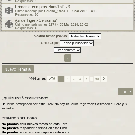
Respuestas:
5
Primeras compras Nam/ToD v3
Último mensaje por
Coronel_Oneill
«
19 Mar 2018, 10:10
Respuestas:
10
As de Tigre ¿Se suma?
Último mensaje por
esr1979
«
05 Mar 2018, 13:02
Respuestas:
4
Mostrar temas previos:
Ordenar por
Nuevo Tema
4464 temas
1
2
3
4
5
…
90
Ir a
¿QUIÉN ESTÁ CONECTADO?
Usuarios navegando por este Foro: No hay usuarios registrados visitando el Foro y 8
invitados
PERMISOS DEL FORO
No puedes
abrir nuevos temas en este Foro
No puedes
responder a temas en este Foro
No puedes
editar sus mensajes en este Foro