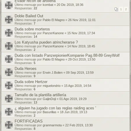
Evadir recon de artilleria
Último mensaje por
kombat
«
20 Dic 2019, 18:36
Respuestas:
22
1
2
Doble Bailed Out
Último mensaje por
Pablo El Magno
«
26 Nov 2019, 11:01
Respuestas:
7
Duda sobre morteros
Último mensaje por
PanzerKanone
«
15 Nov 2019, 17:34
Respuestas:
14
Los Katyusha pueden atrincherarse ?
Último mensaje por
PanzerKanone
«
14 Nov 2019, 18:45
Respuestas:
2
Duda con listado PanzerpionierKompanie Pag.88-89 GreyWolf
Último mensaje por
Pablo El Magno
«
29 Oct 2019, 13:50
Respuestas:
5
Duda Heroes
Último mensaje por
Erwin J.Boilen
«
09 Sep 2019, 13:59
Respuestas:
9
Duda sobre Hertzer
Último mensaje por
miguelondrio
«
15 Ago 2019, 14:54
Respuestas:
6
Tamaño de la plantilla artillería
Último mensaje por
GaijinDoji
«
01 Ago 2019, 19:29
Respuestas:
13
¿ alguien ha jugado con las reglas raiding aces '
Último mensaje por
Basurillas
«
18 Jun 2019, 19:13
Respuestas:
2
FORTIFICADAS
Último mensaje por
granmarmota
«
22 Feb 2019, 13:30
Respuestas:
8