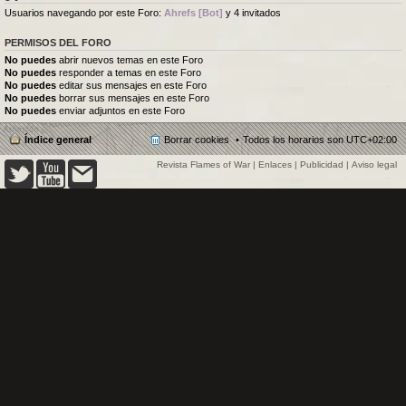
Usuarios navegando por este Foro:
Ahrefs [Bot]
y 4 invitados
PERMISOS DEL FORO
No puedes
abrir nuevos temas en este Foro
No puedes
responder a temas en este Foro
No puedes
editar sus mensajes en este Foro
No puedes
borrar sus mensajes en este Foro
No puedes
enviar adjuntos en este Foro
Índice general
Borrar cookies
Todos los horarios son
UTC+02:00
Revista Flames of War
|
Enlaces
|
Publicidad
|
Aviso legal