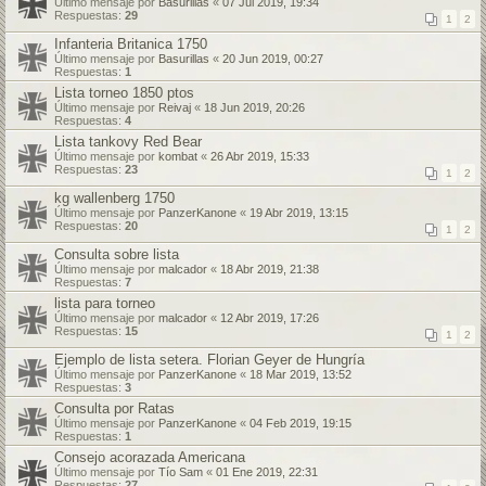
Último mensaje por
Basurillas
«
07 Jul 2019, 19:34
Respuestas:
29
1
2
Infanteria Britanica 1750
Último mensaje por
Basurillas
«
20 Jun 2019, 00:27
Respuestas:
1
Lista torneo 1850 ptos
Último mensaje por
Reivaj
«
18 Jun 2019, 20:26
Respuestas:
4
Lista tankovy Red Bear
Último mensaje por
kombat
«
26 Abr 2019, 15:33
Respuestas:
23
1
2
kg wallenberg 1750
Último mensaje por
PanzerKanone
«
19 Abr 2019, 13:15
Respuestas:
20
1
2
Consulta sobre lista
Último mensaje por
malcador
«
18 Abr 2019, 21:38
Respuestas:
7
lista para torneo
Último mensaje por
malcador
«
12 Abr 2019, 17:26
Respuestas:
15
1
2
Ejemplo de lista setera. Florian Geyer de Hungría
Último mensaje por
PanzerKanone
«
18 Mar 2019, 13:52
Respuestas:
3
Consulta por Ratas
Último mensaje por
PanzerKanone
«
04 Feb 2019, 19:15
Respuestas:
1
Consejo acorazada Americana
Último mensaje por
Tío Sam
«
01 Ene 2019, 22:31
Respuestas:
27