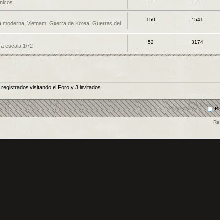
nicos.
150
1541
a moderna: Vietnam, Guerra de Korea, Guerras del
52
3174
 a escala 1/72
egistrados visitando el Foro y 3 invitados
Bo
Re