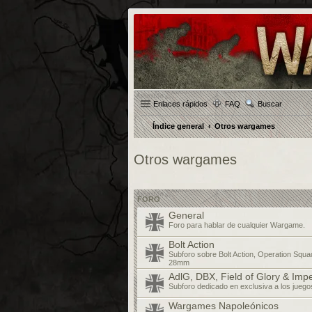
Enlaces rápidos
FAQ
Buscar
Índice general
Otros wargames
Otros wargames
FORO
General
Foro para hablar de cualquier Wargame.
Bolt Action
Subforo sobre Bolt Action, Operation Squa
28mm
AdlG, DBX, Field of Glory & Imp
Subforo dedicado en exclusiva a los jueg
Wargames Napoleónicos