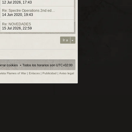
12 Jul 2026, 17:43
Re: Spectre Operations 2nd ed…
14 Jun 2020, 19:43
Re: NOVEDADES
15 Jul 2026, 22:59
Ir a
rrar cookies
Todos los horarios son
UTC+02:00
vista Flames of War
|
Enlaces
|
Publicidad
|
Aviso legal