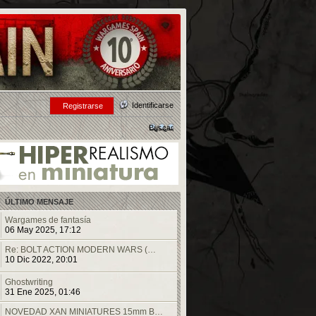
Identificarse
Registrarse
Buscar
ÚLTIMO MENSAJE
Wargames de fantasía
06 May 2025, 17:12
Re: BOLT ACTION MODERN WARS (…
10 Dic 2022, 20:01
Ghostwriting
31 Ene 2025, 01:46
NOVEDAD XAN MINIATURES 15mm B…