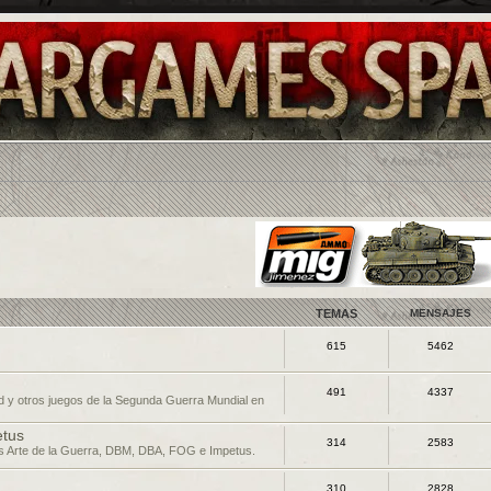
TEMAS
MENSAJES
615
5462
491
4337
d y otros juegos de la Segunda Guerra Mundial en
etus
314
2583
os Arte de la Guerra, DBM, DBA, FOG e Impetus.
310
2828