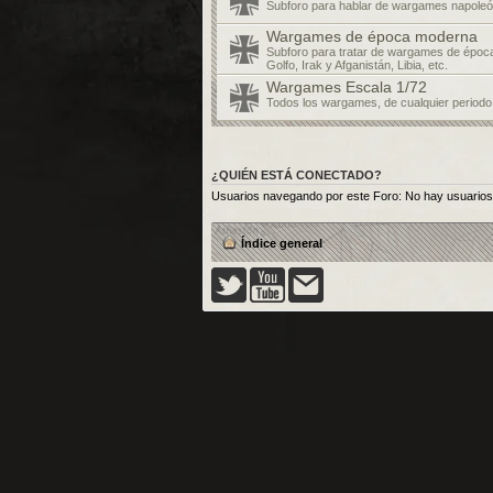
Subforo para hablar de wargames napoleó
Wargames de época moderna
Subforo para tratar de wargames de époc
Golfo, Irak y Afganistán, Libia, etc.
Wargames Escala 1/72
Todos los wargames, de cualquier periodo
¿QUIÉN ESTÁ CONECTADO?
Usuarios navegando por este Foro: No hay usuarios r
Índice general