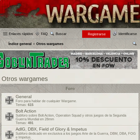
Enlaces rápidos
FAQ
Buscar
Identificarse
Registrarse
Índice general
Otros wargames
us
car
Otros wargames
Foro
General
Foro para hablar de cualquier Wargame.
Temas:
615
Bolt Action
Subforo sobre Bolt Action, Operation Squad y otros juegos de la Segunda
Guerra Mundial en 28mm
Temas:
491
AdlG, DBX, Field of Glory & Impetus
Subforo dedicado en exclusiva a los juegos Arte de la Guerra, DBM, DBA, FOG
e Impetus.