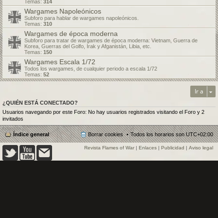
Temas:
314
Wargames Napoleónicos
Subforo para hablar de wargames napoleónicos.
Temas:
310
Wargames de época moderna
Subforo para tratar de wargames de época moderna: Vietnam, Guerra de
Korea, Guerras del Golfo, Irak y Afganistán, Libia, etc.
Temas:
150
Wargames Escala 1/72
Todos los wargames, de cualquier periodo a escala 1/72
Temas:
52
Ir a
¿QUIÉN ESTÁ CONECTADO?
Usuarios navegando por este Foro: No hay usuarios registrados visitando el Foro y 2
invitados
Índice general
Borrar cookies
Todos los horarios son
UTC+02:00
Revista Flames of War
|
Enlaces
|
Publicidad
|
Aviso legal