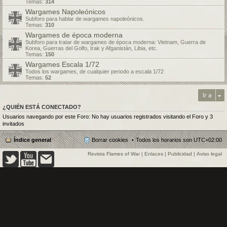
Temas:
314
Wargames Napoleónicos
Subforo para hablar de wargames napoleónicos.
Temas:
310
Wargames de época moderna
Subforo para tratar de wargames de época moderna: Vietnam, Guerra de
Korea, Guerras del Golfo, Irak y Afganistán, Libia, etc.
Temas:
150
Wargames Escala 1/72
Todos los wargames, de cualquier periodo a escala 1/72
Temas:
52
Ir a
¿QUIÉN ESTÁ CONECTADO?
Usuarios navegando por este Foro: No hay usuarios registrados visitando el Foro y 3
invitados
Índice general
Borrar cookies
Todos los horarios son
UTC+02:00
Revista Flames of War
|
Enlaces
|
Publicidad
|
Aviso legal