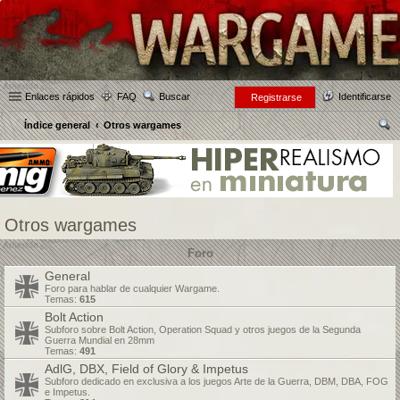
Enlaces rápidos
FAQ
Buscar
Identificarse
Registrarse
Índice general
Otros wargames
us
car
Otros wargames
Foro
General
Foro para hablar de cualquier Wargame.
Temas:
615
Bolt Action
Subforo sobre Bolt Action, Operation Squad y otros juegos de la Segunda
Guerra Mundial en 28mm
Temas:
491
AdlG, DBX, Field of Glory & Impetus
Subforo dedicado en exclusiva a los juegos Arte de la Guerra, DBM, DBA, FOG
e Impetus.