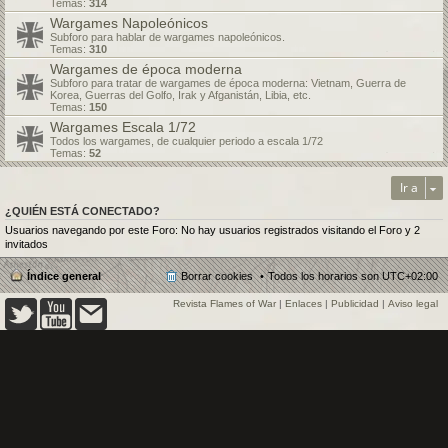
Temas:
314
Wargames Napoleónicos
Subforo para hablar de wargames napoleónicos.
Temas:
310
Wargames de época moderna
Subforo para tratar de wargames de época moderna: Vietnam, Guerra de
Korea, Guerras del Golfo, Irak y Afganistán, Libia, etc.
Temas:
150
Wargames Escala 1/72
Todos los wargames, de cualquier periodo a escala 1/72
Temas:
52
Ir a
¿QUIÉN ESTÁ CONECTADO?
Usuarios navegando por este Foro: No hay usuarios registrados visitando el Foro y 2
invitados
Índice general
Borrar cookies
Todos los horarios son
UTC+02:00
Revista Flames of War
|
Enlaces
|
Publicidad
|
Aviso legal