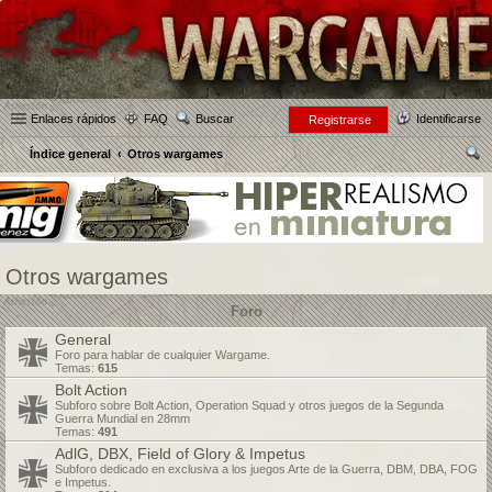
Enlaces rápidos
FAQ
Buscar
Identificarse
Registrarse
Índice general
Otros wargames
us
car
Otros wargames
Foro
General
Foro para hablar de cualquier Wargame.
Temas:
615
Bolt Action
Subforo sobre Bolt Action, Operation Squad y otros juegos de la Segunda
Guerra Mundial en 28mm
Temas:
491
AdlG, DBX, Field of Glory & Impetus
Subforo dedicado en exclusiva a los juegos Arte de la Guerra, DBM, DBA, FOG
e Impetus.