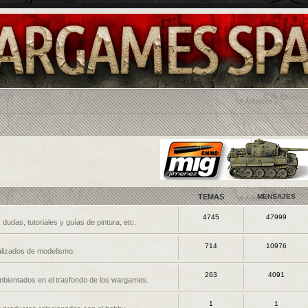
TEMAS
MENSAJES
4745
47999
dudas, tutoriales y guías de pintura, etc.
714
10976
nalizados de modelismo.
263
4091
mbientados en el trasfondo de los wargames.
1
1