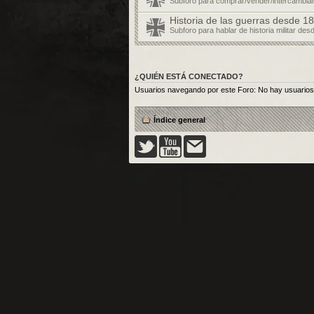
Subforo para comprar/vender/intercambiar
Historia de las guerras desde 18
Subforo para hablar de historia militar des
¿QUIÉN ESTÁ CONECTADO?
Usuarios navegando por este Foro: No hay usuarios r
Índice general