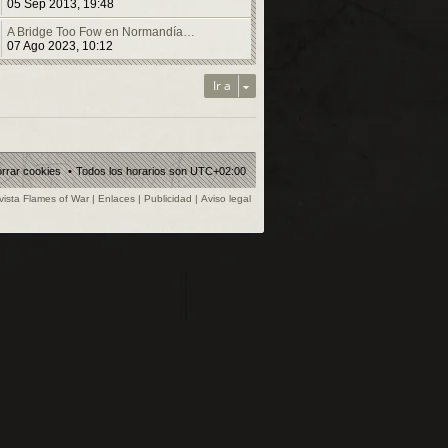
05 Sep 2013, 19:48
A Bridge Too Fow en Normandía…
07 Ago 2023, 10:12
Ir a
rrar cookies
Todos los horarios son
UTC+02:00
vista Flames of War
|
Enlaces
|
Publicidad
|
Aviso legal