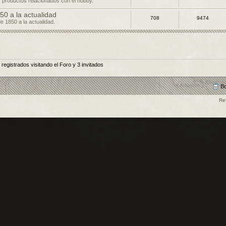
 productos relacionados con el hobby.
50 a la actualidad
708
9474
de 1850 a la actualidad.
egistrados visitando el Foro y 3 invitados
Bo
Re