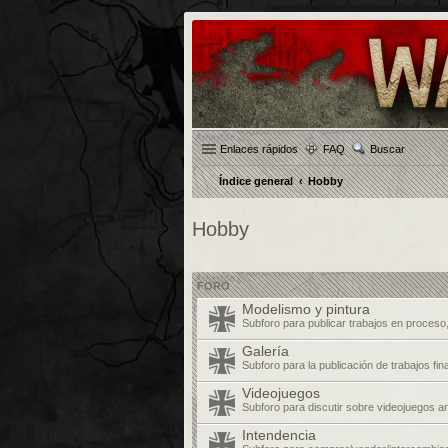
Enlaces rápidos
FAQ
Buscar
Índice general
Hobby
Hobby
FORO
Modelismo y pintura
Subforo para publicar trabajos en proceso, 
Galería
Subforo para la publicación de trabajos fi
Videojuegos
Subforo para discutir sobre videojuegos a
Intendencia