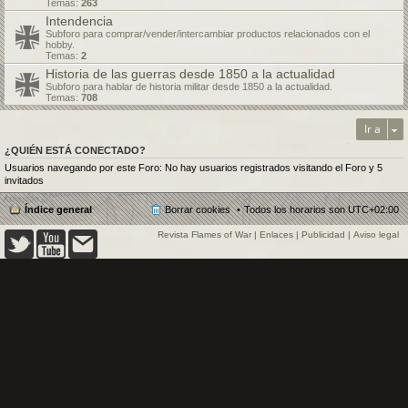
Temas:
263
Intendencia
Subforo para comprar/vender/intercambiar productos relacionados con el
hobby.
Temas:
2
Historia de las guerras desde 1850 a la actualidad
Subforo para hablar de historia militar desde 1850 a la actualidad.
Temas:
708
Ir a
¿QUIÉN ESTÁ CONECTADO?
Usuarios navegando por este Foro: No hay usuarios registrados visitando el Foro y 5
invitados
Índice general
Borrar cookies
Todos los horarios son
UTC+02:00
Revista Flames of War
|
Enlaces
|
Publicidad
|
Aviso legal