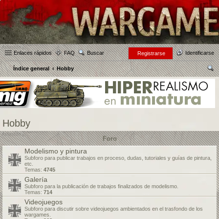
Enlaces rápidos
FAQ
Buscar
Identificarse
Registrarse
Índice general
Hobby
us
car
Hobby
Foro
Modelismo y pintura
Subforo para publicar trabajos en proceso, dudas, tutoriales y guías de pintura,
etc.
Temas:
4745
Galería
Subforo para la publicación de trabajos finalizados de modelismo.
Temas:
714
Videojuegos
Subforo para discutir sobre videojuegos ambientados en el trasfondo de los
wargames.