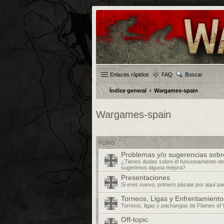
Enlaces rápidos
FAQ
Buscar
Índice general
Wargames-spain
Wargames-spain
FORO
Problemas y/o sugerencias sobr
¿Tienes dudas sobre el funcionamiento de
sugerirnos alguna mejora?
Presentaciones
Si eres nuevo, primero pásate por aquí pa
Torneos, Ligas y Enfrentamiento
Torneos, ligas y pachangas de Flames of 
Off-topic