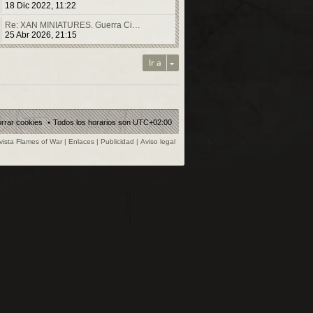
18 Dic 2022, 11:22
Re: XAN MINIATURES. Guerra Ci…
25 Abr 2026, 21:15
Ir a
rrar cookies
Todos los horarios son
UTC+02:00
vista Flames of War
|
Enlaces
|
Publicidad
|
Aviso legal