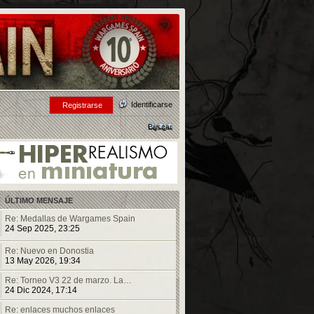
Identificarse
Registrarse
Buscar
ÚLTIMO MENSAJE
Re: Medallas de Wargames Spain
24 Sep 2025, 23:25
Re: Nuevo en Donostia
13 May 2026, 19:34
Re: Torneo V3 22 de marzo. La…
24 Dic 2024, 17:14
Re: enlaces muchos enlaces