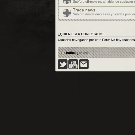
Subforo off-topic para hablar de cualquier
Trade news
Subforo donde empresas y tiendas pueden
¿QUIÉN ESTÁ CONECTADO?
Usuarios navegando por este Foro: No hay usuarios r
Índice general