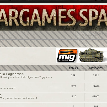
TEMAS
MENSAJES
e la Página web
329
2362
l foro? ¿has detectado algún error? ¿quieres
2378
22640
ra presentarte.
s
1925
42967
War ¡encuentra un contrincante!
6
883