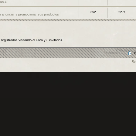
 cosa.
352
2271
 anunciar y promocionar sus productos
egistrados visitando el Foro y 6 invitados
Bo
Re