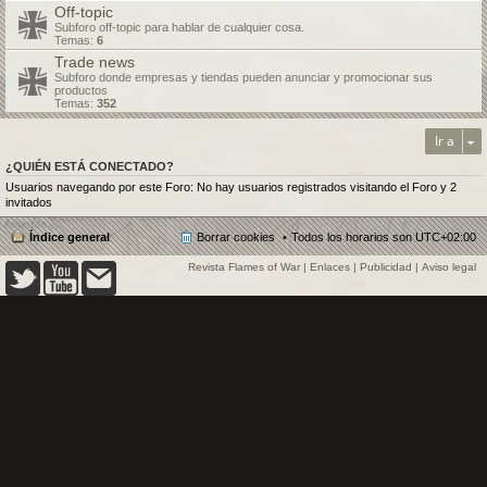
Off-topic
Subforo off-topic para hablar de cualquier cosa.
Temas:
6
Trade news
Subforo donde empresas y tiendas pueden anunciar y promocionar sus
productos
Temas:
352
Ir a
¿QUIÉN ESTÁ CONECTADO?
Usuarios navegando por este Foro: No hay usuarios registrados visitando el Foro y 2
invitados
Índice general
Borrar cookies
Todos los horarios son
UTC+02:00
Revista Flames of War
|
Enlaces
|
Publicidad
|
Aviso legal