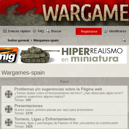
Enlaces rápidos
FAQ
Buscar
Identificarse
Registrarse
Índice general
Wargames-spain
us
car
Wargames-spain
Foro
Problemas y/o sugerencias sobre la Página web
¿Tienes dudas sobre el funcionamiento del foro? ¿has detectado algún error?
¿quieres sugerirnos alguna mejora?
Temas:
329
Presentaciones
Si eres nuevo, primero pásate por aquí para presentarte.
Temas:
2378
Torneos, Ligas y Enfrentamientos
Torneos, ligas y pachangas de Flames of War ¡encuentra un contrincante!
Temas:
1925