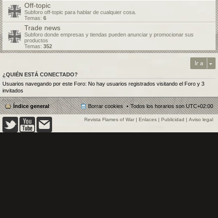
Off-topic
Subforo off-topic para hablar de cualquier cosa.
Temas:
6
Trade news
Subforo donde empresas y tiendas pueden anunciar y promocionar sus
productos
Temas:
352
Ir a
¿QUIÉN ESTÁ CONECTADO?
Usuarios navegando por este Foro: No hay usuarios registrados visitando el Foro y 3
invitados
Índice general
Borrar cookies
Todos los horarios son
UTC+02:00
Revista Flames of War
|
Enlaces
|
Publicidad
|
Aviso legal