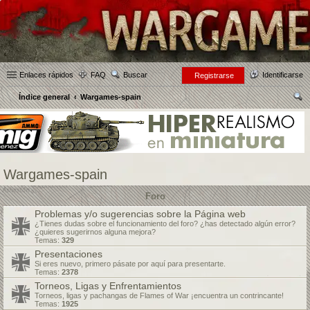
Enlaces rápidos
FAQ
Buscar
Identificarse
Registrarse
Índice general
Wargames-spain
us
car
Wargames-spain
Foro
Problemas y/o sugerencias sobre la Página web
¿Tienes dudas sobre el funcionamiento del foro? ¿has detectado algún error?
¿quieres sugerirnos alguna mejora?
Temas:
329
Presentaciones
Si eres nuevo, primero pásate por aquí para presentarte.
Temas:
2378
Torneos, Ligas y Enfrentamientos
Torneos, ligas y pachangas de Flames of War ¡encuentra un contrincante!
Temas:
1925