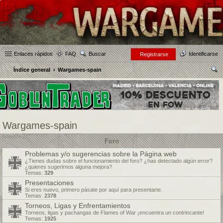
Enlaces rápidos
FAQ
Buscar
Identificarse
Registrarse
Índice general
Wargames-spain
us
car
Wargames-spain
Foro
Problemas y/o sugerencias sobre la Página web
¿Tienes dudas sobre el funcionamiento del foro? ¿has detectado algún error?
¿quieres sugerirnos alguna mejora?
Temas:
329
Presentaciones
Si eres nuevo, primero pásate por aquí para presentarte.
Temas:
2378
Torneos, Ligas y Enfrentamientos
Torneos, ligas y pachangas de Flames of War ¡encuentra un contrincante!
Temas:
1925