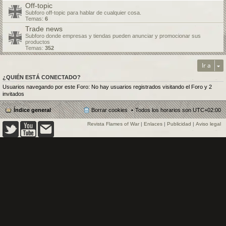
Off-topic
Subforo off-topic para hablar de cualquier cosa.
Temas:
6
Trade news
Subforo donde empresas y tiendas pueden anunciar y promocionar sus
productos
Temas:
352
Ir a
¿QUIÉN ESTÁ CONECTADO?
Usuarios navegando por este Foro: No hay usuarios registrados visitando el Foro y 2
invitados
Índice general
Borrar cookies
Todos los horarios son
UTC+02:00
Revista Flames of War
|
Enlaces
|
Publicidad
|
Aviso legal