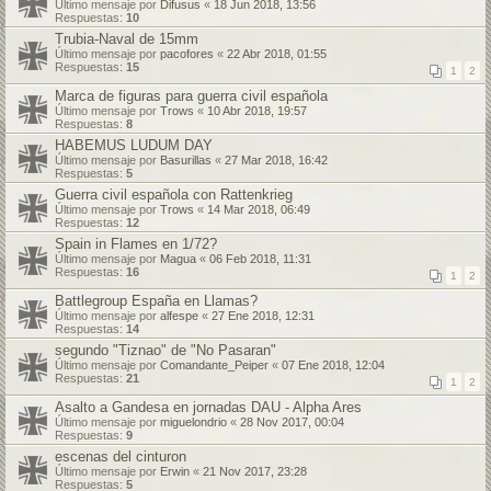
Último mensaje por
Difusus
«
18 Jun 2018, 13:56
Respuestas:
10
Trubia-Naval de 15mm
Último mensaje por
pacofores
«
22 Abr 2018, 01:55
Respuestas:
15
1
2
Marca de figuras para guerra civil española
Último mensaje por
Trows
«
10 Abr 2018, 19:57
Respuestas:
8
HABEMUS LUDUM DAY
Último mensaje por
Basurillas
«
27 Mar 2018, 16:42
Respuestas:
5
Guerra civil española con Rattenkrieg
Último mensaje por
Trows
«
14 Mar 2018, 06:49
Respuestas:
12
Spain in Flames en 1/72?
Último mensaje por
Magua
«
06 Feb 2018, 11:31
Respuestas:
16
1
2
Battlegroup España en Llamas?
Último mensaje por
alfespe
«
27 Ene 2018, 12:31
Respuestas:
14
segundo "Tiznao" de "No Pasaran"
Último mensaje por
Comandante_Peiper
«
07 Ene 2018, 12:04
Respuestas:
21
1
2
Asalto a Gandesa en jornadas DAU - Alpha Ares
Último mensaje por
miguelondrio
«
28 Nov 2017, 00:04
Respuestas:
9
escenas del cinturon
Último mensaje por
Erwin
«
21 Nov 2017, 23:28
Respuestas:
5