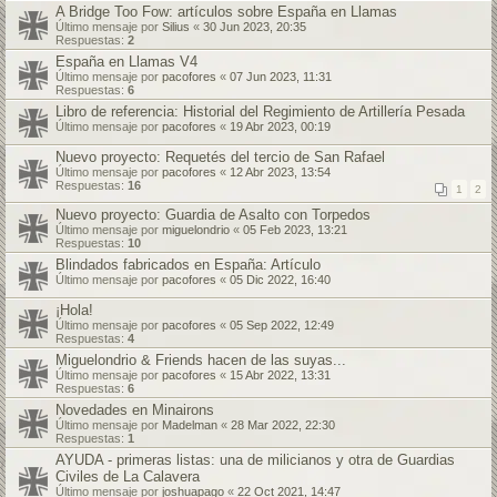
A Bridge Too Fow: artículos sobre España en Llamas
Último mensaje por
Silius
«
30 Jun 2023, 20:35
Respuestas:
2
España en Llamas V4
Último mensaje por
pacofores
«
07 Jun 2023, 11:31
Respuestas:
6
Libro de referencia: Historial del Regimiento de Artillería Pesada
Último mensaje por
pacofores
«
19 Abr 2023, 00:19
Nuevo proyecto: Requetés del tercio de San Rafael
Último mensaje por
pacofores
«
12 Abr 2023, 13:54
Respuestas:
16
1
2
Nuevo proyecto: Guardia de Asalto con Torpedos
Último mensaje por
miguelondrio
«
05 Feb 2023, 13:21
Respuestas:
10
Blindados fabricados en España: Artículo
Último mensaje por
pacofores
«
05 Dic 2022, 16:40
¡Hola!
Último mensaje por
pacofores
«
05 Sep 2022, 12:49
Respuestas:
4
Miguelondrio & Friends hacen de las suyas...
Último mensaje por
pacofores
«
15 Abr 2022, 13:31
Respuestas:
6
Novedades en Minairons
Último mensaje por
Madelman
«
28 Mar 2022, 22:30
Respuestas:
1
AYUDA - primeras listas: una de milicianos y otra de Guardias
Civiles de La Calavera
Último mensaje por
joshuapago
«
22 Oct 2021, 14:47