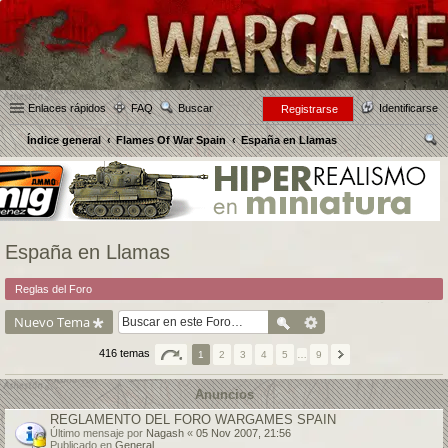
Enlaces rápidos
FAQ
Buscar
Identificarse
Registrarse
Índice general
Flames Of War Spain
España en Llamas
us
car
España en Llamas
Reglas del Foro
Nuevo Tema
416 temas
1
2
3
4
5
…
9
Anuncios
REGLAMENTO DEL FORO WARGAMES SPAIN
Último mensaje por
Nagash
«
05 Nov 2007, 21:56
Publicado en
General