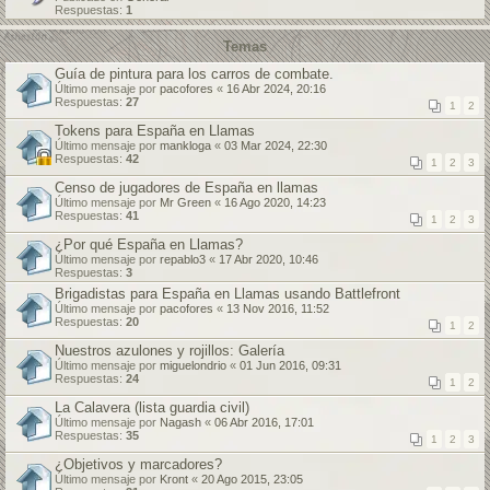
Respuestas:
1
Temas
Guía de pintura para los carros de combate.
Último mensaje por
pacofores
«
16 Abr 2024, 20:16
Respuestas:
27
1
2
Tokens para España en Llamas
Último mensaje por
mankloga
«
03 Mar 2024, 22:30
Respuestas:
42
1
2
3
Censo de jugadores de España en llamas
Último mensaje por
Mr Green
«
16 Ago 2020, 14:23
Respuestas:
41
1
2
3
¿Por qué España en Llamas?
Último mensaje por
repablo3
«
17 Abr 2020, 10:46
Respuestas:
3
Brigadistas para España en Llamas usando Battlefront
Último mensaje por
pacofores
«
13 Nov 2016, 11:52
Respuestas:
20
1
2
Nuestros azulones y rojillos: Galería
Último mensaje por
miguelondrio
«
01 Jun 2016, 09:31
Respuestas:
24
1
2
La Calavera (lista guardia civil)
Último mensaje por
Nagash
«
06 Abr 2016, 17:01
Respuestas:
35
1
2
3
¿Objetivos y marcadores?
Último mensaje por
Kront
«
20 Ago 2015, 23:05