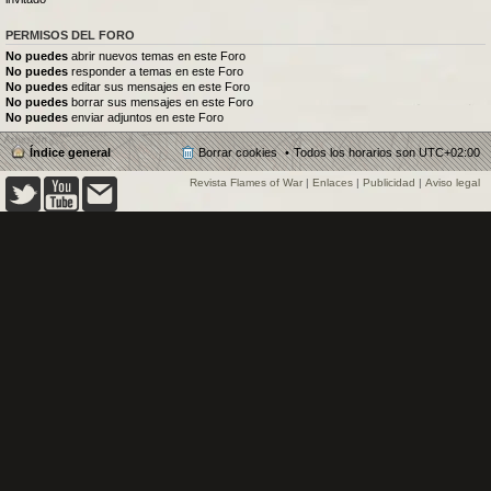
PERMISOS DEL FORO
No puedes
abrir nuevos temas en este Foro
No puedes
responder a temas en este Foro
No puedes
editar sus mensajes en este Foro
No puedes
borrar sus mensajes en este Foro
No puedes
enviar adjuntos en este Foro
Índice general
Borrar cookies
Todos los horarios son
UTC+02:00
Revista Flames of War
|
Enlaces
|
Publicidad
|
Aviso legal