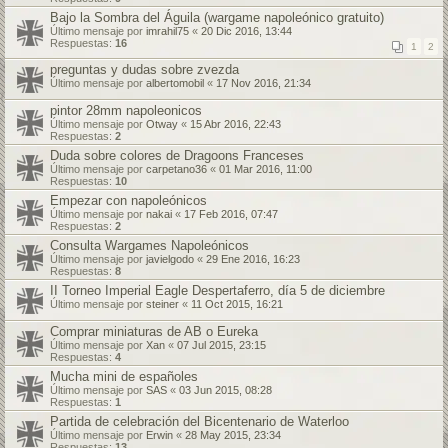
Bajo la Sombra del Águila (wargame napoleónico gratuito)
Último mensaje por
imrahil75
«
20 Dic 2016, 13:44
Respuestas:
16
1
2
preguntas y dudas sobre zvezda
Último mensaje por
albertomobil
«
17 Nov 2016, 21:34
pintor 28mm napoleonicos
Último mensaje por
Otway
«
15 Abr 2016, 22:43
Respuestas:
2
Duda sobre colores de Dragoons Franceses
Último mensaje por
carpetano36
«
01 Mar 2016, 11:00
Respuestas:
10
Empezar con napoleónicos
Último mensaje por
nakai
«
17 Feb 2016, 07:47
Respuestas:
2
Consulta Wargames Napoleónicos
Último mensaje por
javielgodo
«
29 Ene 2016, 16:23
Respuestas:
8
II Torneo Imperial Eagle Despertaferro, día 5 de diciembre
Último mensaje por
steiner
«
11 Oct 2015, 16:21
Comprar miniaturas de AB o Eureka
Último mensaje por
Xan
«
07 Jul 2015, 23:15
Respuestas:
4
Mucha mini de españoles
Último mensaje por
SAS
«
03 Jun 2015, 08:28
Respuestas:
1
Partida de celebración del Bicentenario de Waterloo
Último mensaje por
Erwin
«
28 May 2015, 23:34
Respuestas:
13