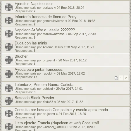
Ejercitos Napoleonicos
Último mensaje por
borjaav
«
04 Ene 2018, 20:04
Respuestas:
7
Infantería francesa de línea de Perry.
Último mensaje por
generalinvierno
«
02 Ene 2018, 19:38
Respuestas:
2
Napoleon At War o Lasalle ???????
Último mensaje por
Marcowaffenss
«
04 Sep 2017, 22:30
Respuestas:
9
Duda con las minis
Último mensaje por
Antonio Jesus
«
28 May 2017, 11:27
Respuestas:
3
Blucher
Último mensaje por
brujoemt
«
20 May 2017, 10:12
Respuestas:
1
Ayuda para pintar franceses.
Último mensaje por
rudolph
«
09 May 2017, 12:02
Respuestas:
17
1
2
Totentanz, Primera Guerra Carlista
Último mensaje por
gehiegi
«
29 Abr 2017, 14:01
Respuestas:
3
Baseado Black Powder
Último mensaje por
Yoda87
«
03 Abr 2017, 11:32
Consulta por baseado Compatible y escala aproximada
Último mensaje por
brujoemt
«
24 Feb 2017, 18:20
Respuestas:
2
Lista ejercito Francia (Napoleon at war) Consulta!!
Último mensaje por
Coronel_Oneill
«
13 Ene 2017, 10:00
Respuestas:
9