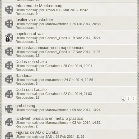
Infanteria de Meckemburg
Último mensaje por
Trows
«
12 Mar 2015, 19:42
Respuestas:
9
fusilier vs musketeer
Último mensaje por
Marcowaffenss
«
25 Dic 2014, 20:38
Respuestas:
4
napoleon at war
Último mensaje por
Coronel_Oneill
«
19 Nov 2014, 15:24
Respuestas:
1
me gustaria iniciarme en napoleonicos
Último mensaje por
Coronel_Oneill
«
17 Nov 2014, 11:26
Respuestas:
13
Dudas con shako
Último mensaje por
Currahee
«
28 Oct 2014, 19:01
Respuestas:
8
Banderas
Último mensaje por
muratomo
«
24 Oct 2014, 12:56
Respuestas:
3
Duda con Lasalle
Último mensaje por
Currahee
«
22 Oct 2014, 11:03
Respuestas:
16
1
2
gmbdesing
Último mensaje por
Marcowaffenss
«
09 Abr 2014, 13:24
landwerh prusiana en metal o plastico
Último mensaje por
Marcowaffenss
«
03 Abr 2014, 14:51
Respuestas:
2
Figuras de AB o Eureka
Último mensaje por
SAS
«
25 Feb 2014, 11:16