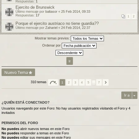
Respuestas:
1
Ejercito de Brunswick
Último mensaje por
baltasor
«
25 Feb 2014, 09:33
Respuestas:
17
1
2
Porque el ejercito austriaco no tiene guardia??
Último mensaje por
Zahariel
«
24 Feb 2014, 22:37
Mostrar temas previos:
Ordenar por
Nuevo Tema
310 temas
1
2
3
4
5
…
7
Ir a
¿QUIÉN ESTÁ CONECTADO?
Usuarios navegando por este Foro: No hay usuarios registrados visitando el Foro y 4
invitados
PERMISOS DEL FORO
No puedes
abrir nuevos temas en este Foro
No puedes
responder a temas en este Foro
No puedes
editar sus mensajes en este Foro