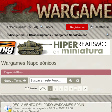
Enlaces rápidos
FAQ
Buscar
Identificarse
Registrarse
Índice general
Otros wargames
Wargames Napoleónicos
us
car
Wargames Napoleónicos
Reglas del Foro
Nuevo Tema
310 temas
1
2
3
4
5
…
7
Anuncios
REGLAMENTO DEL FORO WARGAMES SPAIN
Último mensaje por
Nagash
«
05 Nov 2007, 21:56
Publicado en
General