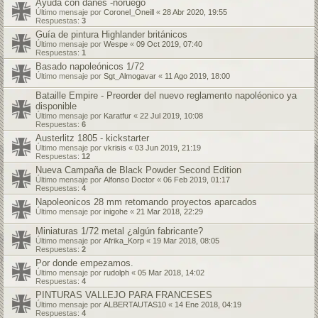
Ayuda con danes -noruego
Último mensaje por
Coronel_Oneill
«
28 Abr 2020, 19:55
Respuestas:
3
Guía de pintura Highlander británicos
Último mensaje por
Wespe
«
09 Oct 2019, 07:40
Respuestas:
1
Basado napoleónicos 1/72
Último mensaje por
Sgt_Almogavar
«
11 Ago 2019, 18:00
Bataille Empire - Preorder del nuevo reglamento napoléonico ya
disponible
Último mensaje por
Karatfur
«
22 Jul 2019, 10:08
Respuestas:
6
Austerlitz 1805 - kickstarter
Último mensaje por
vkrisis
«
03 Jun 2019, 21:19
Respuestas:
12
Nueva Campaña de Black Powder Second Edition
Último mensaje por
Alfonso Doctor
«
06 Feb 2019, 01:17
Respuestas:
4
Napoleonicos 28 mm retomando proyectos aparcados
Último mensaje por
inigohe
«
21 Mar 2018, 22:29
Miniaturas 1/72 metal ¿algún fabricante?
Último mensaje por
Afrika_Korp
«
19 Mar 2018, 08:05
Respuestas:
2
Por donde empezamos.
Último mensaje por
rudolph
«
05 Mar 2018, 14:02
Respuestas:
4
PINTURAS VALLEJO PARA FRANCESES
Último mensaje por
ALBERTAUTAS10
«
14 Ene 2018, 04:19
Respuestas:
4