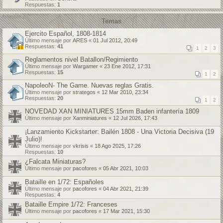
Respuestas:
1
Temas
Ejercito Español, 1808-1814
Último mensaje por
ARES
«
01 Jul 2012, 20:49
Respuestas:
41
1
2
3
Reglamentos nivel Batallon/Regimiento
Último mensaje por
Wargamer
«
23 Ene 2012, 17:31
Respuestas:
15
1
2
NapoleoN- The Game. Nuevas reglas Gratis.
Último mensaje por
strategos
«
12 Mar 2010, 23:34
Respuestas:
20
1
2
NOVEDAD XAN MINIATURES 15mm Baden infantería 1809
Último mensaje por
Xanminiatures
«
12 Jul 2026, 17:43
¡Lanzamiento Kickstarter: Bailén 1808 - Una Victoria Decisiva (19
Julio)!
Último mensaje por
vkrisis
«
18 Ago 2025, 17:26
Respuestas:
10
¿Falcata Miniaturas?
Último mensaje por
pacofores
«
05 Abr 2021, 10:03
Bataille en 1/72: Españoles
Último mensaje por
pacofores
«
04 Abr 2021, 21:39
Respuestas:
4
Bataille Empire 1/72: Franceses
Último mensaje por
pacofores
«
17 Mar 2021, 15:30