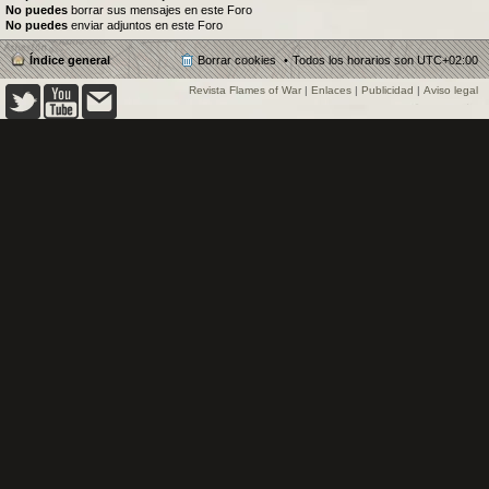
No puedes
borrar sus mensajes en este Foro
No puedes
enviar adjuntos en este Foro
Índice general
Borrar cookies
Todos los horarios son
UTC+02:00
Revista Flames of War
|
Enlaces
|
Publicidad
|
Aviso legal