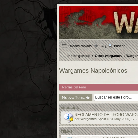
Enlaces rápidos
FAQ
Buscar
Índice general
Otros wargames
Wargam
Wargames Napoleónicos
Reglas del Foro
Nuevo Tema
ANUNCIOS
REGLAMENTO DEL FORO WARG
por
Wargames Spain
» 31 May 2006, 17:2
TEMAS