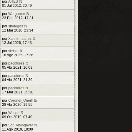
por
ARES
t
V
01 Jul 2012, 20:49
i
e
m
r
por
Wargamer
o
ú
V
23 Ene 2012, 17:31
m
l
e
e
t
r
por
strategos
n
i
V
ú
12 Mar 2010, 23:34
s
m
e
l
a
o
r
t
por
Xanminiatures
j
m
ú
i
V
12 Jul 2026, 17:43
e
e
l
m
e
n
t
o
r
por
vkrisis
s
V
i
m
ú
18 Ago 2025, 17:26
a
e
m
e
l
j
r
o
n
t
por
pacofores
e
ú
m
V
s
i
05 Abr 2021, 10:03
l
e
e
a
m
t
n
r
j
o
por
pacofores
i
s
ú
V
e
m
04 Abr 2021, 21:39
m
a
l
e
e
o
j
t
r
n
por
pacofores
m
e
i
ú
V
s
17 Mar 2021, 15:30
e
m
l
e
a
n
o
t
r
j
por
Coronel_Oneill
s
m
i
ú
e
V
28 Abr 2020, 19:55
a
e
m
l
e
j
n
o
t
r
por
Wespe
e
V
s
m
i
ú
09 Oct 2019, 07:40
e
a
e
m
l
r
j
n
o
t
por
Sgt_Almogavar
ú
e
s
m
i
V
11 Ago 2019, 18:00