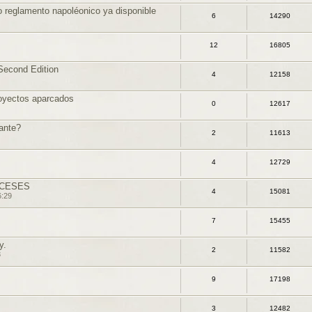
vo reglamento napoléonico ya disponible
6
14290
12
16805
econd Edition
4
12158
oyectos aparcados
0
12617
cante?
2
11613
4
12729
NCESES
4
15081
6:29
7
15455
y.
2
11582
3
9
17198
3
12482