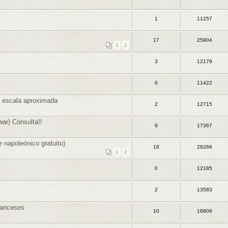
1
11257
17
25904
1
2
3
12179
0
11422
y escala aproximada
2
12715
war) Consulta!!
9
17367
 napoleónico gratuito)
16
28266
1
2
0
12185
2
13583
ranceses
10
16806