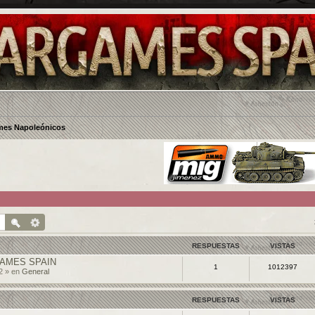
es Napoleónicos
RESPUESTAS
VISTAS
AMES SPAIN
1
1012397
2 » en
General
RESPUESTAS
VISTAS