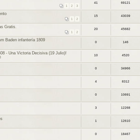
41
69121
1
2
3
ento
15
43039
1
2
s Gratis.
20
45682
1
2
Baden infantería 1809
0
146
08 - Una Victoria Decisiva (19 Julio)!
10
4520
8
0
34966
4
8312
0
10691
3
12268
os
1
12610
0
18467