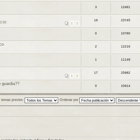
3
12481
16
23745
0:58
1
2
0
10780
ico
2
12216
1
11149
17
25982
1
2
e guardia??
0
10914
 temas previos:
Ordenar por