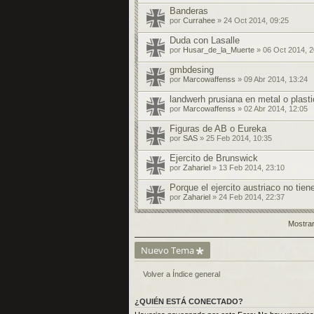
Banderas
por
Currahee
» 24 Oct 2014, 09:25
Duda con Lasalle
por
Husar_de_la_Muerte
» 06 Oct 2014, 2
gmbdesing
por
Marcowaffenss
» 09 Abr 2014, 13:24
landwerh prusiana en metal o plast
por
Marcowaffenss
» 02 Abr 2014, 12:05
Figuras de AB o Eureka
por
SAS
» 25 Feb 2014, 10:35
Ejercito de Brunswick
por
Zahariel
» 13 Feb 2014, 23:10
Porque el ejercito austriaco no tien
por
Zahariel
» 24 Feb 2014, 22:37
Mostrar
Nuevo Tema
Volver a Índice general
¿QUIÉN ESTÁ CONECTADO?