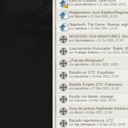
Ejercito Español, 1808-1814
por
generalinvierno
» 21 Sep 2006, 10:01
Reglamentos nivel Batallon/Regimi
por
Manstein
» 21 Sep 2006, 11:32
NapoleoN- The Game. Nuevas regla
por
napoleon
» 31 Mar 2007, 12:42
NOVEDAD XAN MINIATURES 15mm 
por
Xanminiatures
» 12 Jul 2026, 17:43
¡Lanzamiento Kickstarter: Bailén 18
por
Trafalgar Editions
» 12 Jun 2025, 20:5
¿Falcata Miniaturas?
por
pacofores
» 05 Abr 2021, 10:03
Bataille en 1/72: Españoles
por
pacofores
» 10 Mar 2021, 21:01
Bataille Empire 1/72: Franceses
por
pacofores
» 17 Mar 2021, 15:30
Ayuda con danes -noruego
por
Cacurrin
» 27 Abr 2020, 05:50
Guía de pintura Highlander británic
por
disco
» 16 Ago 2017, 12:40
Basado napoleónicos 1/72
por
Sgt_Almogavar
» 11 Ago 2019, 18:00