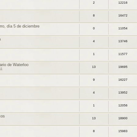
2
12216
8
16472
rro, día 5 de diciembre
0
11054
a
4
13746
1
11577
ario de Waterloo
13
19695
11
9
16227
4
13952
1
12056
cos
13
18900
8
15983