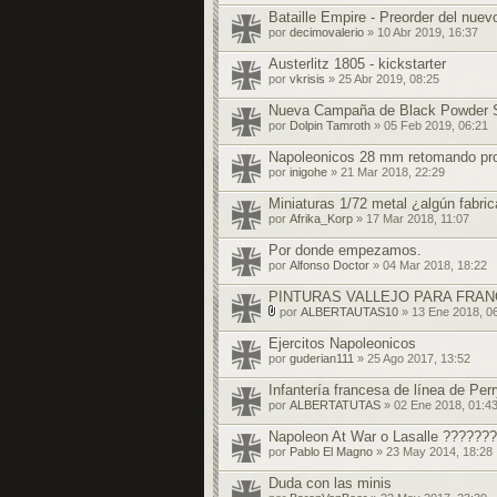
Bataille Empire - Preorder del nue
por
decimovalerio
» 10 Abr 2019, 16:37
Austerlitz 1805 - kickstarter
por
vkrisis
» 25 Abr 2019, 08:25
Nueva Campaña de Black Powder S
por
Dolpin Tamroth
» 05 Feb 2019, 06:21
Napoleonicos 28 mm retomando pr
por
inigohe
» 21 Mar 2018, 22:29
Miniaturas 1/72 metal ¿algún fabri
por
Afrika_Korp
» 17 Mar 2018, 11:07
Por donde empezamos.
por
Alfonso Doctor
» 04 Mar 2018, 18:22
PINTURAS VALLEJO PARA FRA
por
ALBERTAUTAS10
» 13 Ene 2018, 0
A
d
Ejercitos Napoleonicos
j
por
guderian111
» 25 Ago 2017, 13:52
u
n
Infantería francesa de línea de Perr
t
o
por
ALBERTATUTAS
» 02 Ene 2018, 01:4
(
s
Napoleon At War o Lasalle ???????
)
por
Pablo El Magno
» 23 May 2014, 18:28
Duda con las minis