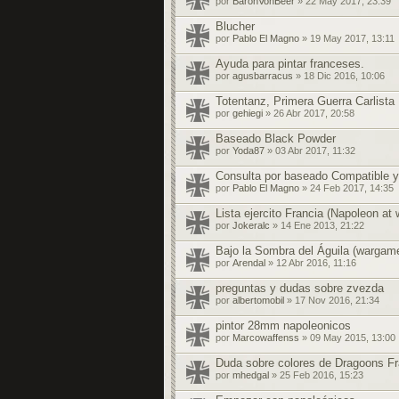
por
BaronVonBeer
» 22 May 2017, 23:39
Blucher
por
Pablo El Magno
» 19 May 2017, 13:11
Ayuda para pintar franceses.
por
agusbarracus
» 18 Dic 2016, 10:06
Totentanz, Primera Guerra Carlista
por
gehiegi
» 26 Abr 2017, 20:58
Baseado Black Powder
por
Yoda87
» 03 Abr 2017, 11:32
Consulta por baseado Compatible 
por
Pablo El Magno
» 24 Feb 2017, 14:35
Lista ejercito Francia (Napoleon at 
por
Jokeralc
» 14 Ene 2013, 21:22
Bajo la Sombra del Águila (wargame
por
Arendal
» 12 Abr 2016, 11:16
preguntas y dudas sobre zvezda
por
albertomobil
» 17 Nov 2016, 21:34
pintor 28mm napoleonicos
por
Marcowaffenss
» 09 May 2015, 13:00
Duda sobre colores de Dragoons F
por
mhedgal
» 25 Feb 2016, 15:23