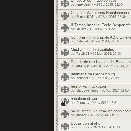
Empezar con napoleónicos
por
strakcinsky
» 15 Jul 2015, 21:36
Consulta Wargames Napoleónicos
por
Edmund2011
» 07 Sep 2015, 23:30
II Torneo Imperial Eagle Despertafe
por
steiner
» 11 Oct 2015, 16:21
Comprar miniaturas de AB o Eurek
por
Zahariel
» 04 Feb 2014, 22:19
Mucha mini de españoles
por
Tala2603
» 29 May 2015, 22:30
Partida de celebración del Bicenten
por
strategusmaximus
» 22 Ene 2015, 10:
Infanteria de Meckemburg
por
Zahariel
» 27 Feb 2015, 23:09
fusilier vs musketeer
por
Marcowaffenss
» 08 Ago 2014, 11:58
napoleon at war
por
Fergus
» 19 Nov 2014, 13:51
me gustaria iniciarme en napoleoni
por
dalvroc
» 11 Ene 2014, 21:19
Dudas con shako
por
Currahee
» 26 Oct 2014, 15:24