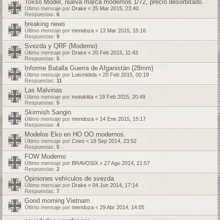
Toxso Model, nueva marca modernos 1/72, precio desorbitado.
Último mensaje por
Drake
«
25 Mar 2015, 23:40
Respuestas:
6
breaking news
Último mensaje por
mendoza
«
13 Mar 2015, 15:16
Respuestas:
9
Svezda y QRF (Moderno)
Último mensaje por
Drake
«
20 Feb 2015, 11:43
Respuestas:
5
Informe Batalla Guerra de Afganistán (28mm)
Último mensaje por
Luismidela
«
20 Feb 2015, 00:19
Respuestas:
11
Las Malvinas
Último mensaje por
motokitta
«
19 Feb 2015, 20:49
Respuestas:
5
Skirmish Sangin
Último mensaje por
mendoza
«
14 Ene 2015, 15:17
Respuestas:
4
Modelos Eko en HO OO modernos.
Último mensaje por
Cneo
«
18 Sep 2014, 23:52
Respuestas:
5
FOW Moderno
Último mensaje por
BRAVOSIX
«
27 Ago 2014, 21:57
Respuestas:
2
Opiniones vehículos de svezda
Último mensaje por
Drake
«
04 Jun 2014, 17:14
Respuestas:
7
Good morning Vietnam
Último mensaje por
mendoza
«
29 Abr 2014, 14:05