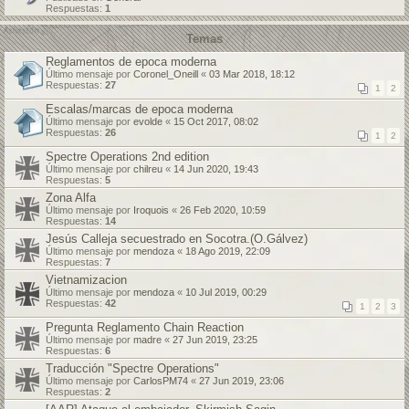
Respuestas:
1
Temas
Reglamentos de epoca moderna
Último mensaje por
Coronel_Oneill
«
03 Mar 2018, 18:12
Respuestas:
27
1
2
Escalas/marcas de epoca moderna
Último mensaje por
evolde
«
15 Oct 2017, 08:02
Respuestas:
26
1
2
Spectre Operations 2nd edition
Último mensaje por
chilreu
«
14 Jun 2020, 19:43
Respuestas:
5
Zona Alfa
Último mensaje por
Iroquois
«
26 Feb 2020, 10:59
Respuestas:
14
Jesús Calleja secuestrado en Socotra.(O.Gálvez)
Último mensaje por
mendoza
«
18 Ago 2019, 22:09
Respuestas:
7
Vietnamizacion
Último mensaje por
mendoza
«
10 Jul 2019, 00:29
Respuestas:
42
1
2
3
Pregunta Reglamento Chain Reaction
Último mensaje por
madre
«
27 Jun 2019, 23:25
Respuestas:
6
Traducción "Spectre Operations"
Último mensaje por
CarlosPM74
«
27 Jun 2019, 23:06
Respuestas:
2