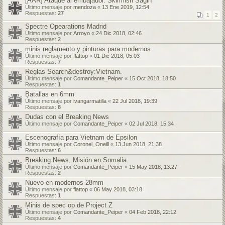
[AAR] Ataque al embajador. Skirmish Sagin
Último mensaje por
mendoza
«
13 Ene 2019, 12:54
Respuestas:
27
1
2
Spectre Opearations Madrid
Último mensaje por
Arroyo
«
24 Dic 2018, 02:46
Respuestas:
2
minis reglamento y pinturas para modernos
Último mensaje por
flattop
«
01 Dic 2018, 05:03
Respuestas:
7
Reglas Search&destroy:Vietnam.
Último mensaje por
Comandante_Peiper
«
15 Oct 2018, 18:50
Respuestas:
1
Batallas en 6mm
Último mensaje por
ivangarmatilla
«
22 Jul 2018, 19:39
Respuestas:
8
Dudas con el Breaking News
Último mensaje por
Comandante_Peiper
«
02 Jul 2018, 15:34
Escenografía para Vietnam de Epsilon
Último mensaje por
Coronel_Oneill
«
13 Jun 2018, 21:38
Respuestas:
6
Breaking News, Misión en Somalia
Último mensaje por
Comandante_Peiper
«
15 May 2018, 13:27
Respuestas:
2
Nuevo en modernos 28mm
Último mensaje por
flattop
«
06 May 2018, 03:18
Respuestas:
1
Minis de spec op de Project Z
Último mensaje por
Comandante_Peiper
«
04 Feb 2018, 22:12
Respuestas:
4