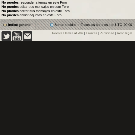
No puedes
responder a temas en este Foro
No puedes
editar sus mensajes en este Foro
No puedes
borrar sus mensajes en este Foro
No puedes
enviar adjuntos en este Foro
Índice general
Borrar cookies
Todos los horarios son
UTC+02:00
Revista Flames of War
|
Enlaces
|
Publicidad
|
Aviso legal