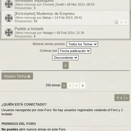
novedades vepafigures
Último mensaje por
Coronel_Oneill
«
08 Mar 2014, 09:53
Respuestas:
3
[Kickstarter] Modernos de Empress
Último mensaje por
flattop
«
14 Feb 2014, 09:41
Respuestas:
15
1
2
Pedido a Irisherb
Último mensaje por
Hidalgo
«
05 Feb 2014, 21:30
Respuestas:
4
Mostrar temas previos:
Ordenar por
Nuevo Tema
150 temas
1
2
3
Ir a
¿QUIÉN ESTÁ CONECTADO?
Usuarios navegando por este Foro: No hay usuarios registrados visitando el Foro y 1
invitado
PERMISOS DEL FORO
No puedes
abrir nuevos temas en este Foro