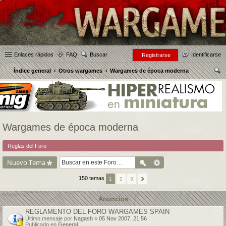
Enlaces rápidos
FAQ
Buscar
Identificarse
Registrarse
Índice general
Otros wargames
Wargames de época moderna
us
car
Wargames de época moderna
Reglas del Foro
Nuevo Tema
150 temas
1
2
3
Anuncios
REGLAMENTO DEL FORO WARGAMES SPAIN
Último mensaje por
Nagash
«
05 Nov 2007, 21:56
Publicado en
General