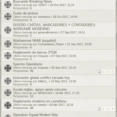
Buscando Breaking News
Último mensaje por
VSN77
«
29 Oct 2017, 11:24
Respuestas:
6
Guias de pintura
Último mensaje por
mendoza
«
28 Oct 2017, 16:59
Respuestas:
4
DISEÑO CARTAS, MARCADORES Y CONTADORES:
WARGAME MODERNO
Último mensaje por
generalinvierno
«
27 Sep 2017, 18:11
Respuestas:
2
Warhammer NAM! (español)
Último mensaje por
Comandante_Peiper
«
21 Sep 2017, 16:05
Respuestas:
6
Reglamento de barcos 2ªGM
Último mensaje por
Iroquois
«
07 Sep 2017, 15:59
Respuestas:
2
Spectre Operations
Último mensaje por
Iroquois
«
06 Sep 2017, 15:34
Respuestas:
35
1
2
3
kickstarter global conflict iniciado hoy
Último mensaje por
follken_
«
15 May 2017, 13:30
Respuestas:
8
Ayuda reglas, apoyo aereo cercano
Último mensaje por
BRAVOSIX
«
18 Abr 2017, 17:10
Respuestas:
12
Reglamento moderno en castellano
Último mensaje por
winwly
«
05 Abr 2017, 15:15
Respuestas:
38
1
2
3
Operation Squad Modern War