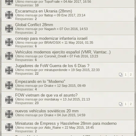
Último mensaje por
TopoFraile
«
04 Abr 2017, 16:56
Respuestas:
10
Escaramuza en Ukrania (28mm)
Último mensaje por
flattop
«
09 Ene 2017, 23:14
Respuestas:
2
Global Conflict 28mm
Último mensaje por
Nagash
«
07 Oct 2016, 14:53
Respuestas:
2
consejo para modernizar infantería israelí
Último mensaje por
BRAVOSIX
«
11 May 2016, 01:35
Respuestas:
6
Vehículos modernos ejercito español (VMR, Vamtac..)
Último mensaje por
Coronel_Oneill
«
07 Feb 2016, 13:23
Respuestas:
6
Jugadores de FoW Guerra de los 6 Días ?
Último mensaje por
miratupordonde
«
19 Sep 2015, 22:33
Respuestas:
22
1
2
Empezando en lo "Moderno"
Último mensaje por
Drake
«
12 Sep 2015, 09:49
Respuestas:
4
FOW vietnam de que va el asunto?
Último mensaje por
mordakay
«
13 Jul 2015, 21:13
Respuestas:
23
1
2
nuevos vehículos soviéticos 20 mm
Último mensaje por
Drake
«
04 Jun 2015, 14:59
Miniaturas de Empress y Hasslefree 28mm para moderno
Último mensaje por
Aldo_Raine
«
22 May 2015, 18:45
Respuestas:
2