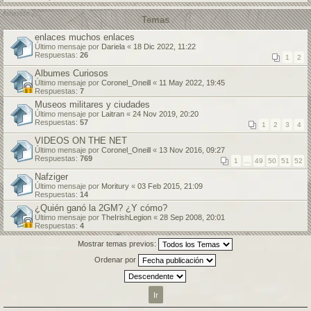
Temas
enlaces muchos enlaces
Último mensaje por
Dariela
«
18 Dic 2022, 11:22
Respuestas:
26
1
2
Albumes Curiosos
Último mensaje por
Coronel_Oneill
«
11 May 2022, 19:45
Respuestas:
7
Museos militares y ciudades
Último mensaje por
Laitran
«
24 Nov 2019, 20:20
Respuestas:
57
1
2
3
4
VIDEOS ON THE NET
Último mensaje por
Coronel_Oneill
«
13 Nov 2016, 09:27
Respuestas:
769
1
…
49
50
51
52
Nafziger
Último mensaje por
Moritury
«
03 Feb 2015, 21:09
Respuestas:
14
¿Quién ganó la 2GM? ¿Y cómo?
Último mensaje por
TheIrishLegion
«
28 Sep 2008, 20:01
Respuestas:
4
Mostrar temas previos:
Ordenar por