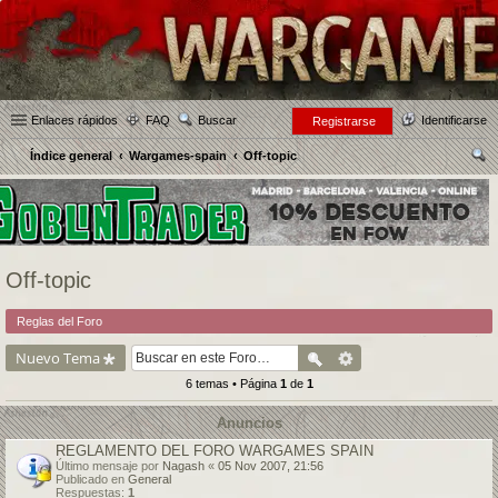
Enlaces rápidos
FAQ
Buscar
Identificarse
Registrarse
Índice general
Wargames-spain
Off-topic
us
car
Off-topic
Reglas del Foro
Nuevo Tema
6 temas • Página
1
de
1
Anuncios
REGLAMENTO DEL FORO WARGAMES SPAIN
Último mensaje por
Nagash
«
05 Nov 2007, 21:56
Publicado en
General
Respuestas:
1