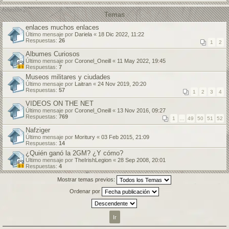
Temas
enlaces muchos enlaces
Último mensaje por
Dariela
«
18 Dic 2022, 11:22
Respuestas:
26
1
2
Albumes Curiosos
Último mensaje por
Coronel_Oneill
«
11 May 2022, 19:45
Respuestas:
7
Museos militares y ciudades
Último mensaje por
Laitran
«
24 Nov 2019, 20:20
Respuestas:
57
1
2
3
4
VIDEOS ON THE NET
Último mensaje por
Coronel_Oneill
«
13 Nov 2016, 09:27
Respuestas:
769
1
…
49
50
51
52
Nafziger
Último mensaje por
Moritury
«
03 Feb 2015, 21:09
Respuestas:
14
¿Quién ganó la 2GM? ¿Y cómo?
Último mensaje por
TheIrishLegion
«
28 Sep 2008, 20:01
Respuestas:
4
Mostrar temas previos:
Ordenar por