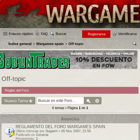
Enlaces rápidos
FAQ
Buscar
Identificarse
Registrarse
Índice general
Wargames-spain
Off-topic
us
car
Off-topic
Reglas del Foro
Nuevo Tema
6 temas • Página
1
de
1
Anuncios
REGLAMENTO DEL FORO WARGAMES SPAIN
Último mensaje por
Nagash
«
05 Nov 2007, 21:56
Publicado en
General
Respuestas:
1