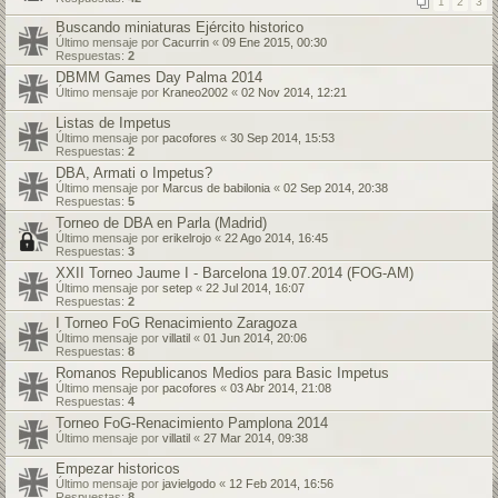
1
2
3
Buscando miniaturas Ejército historico
Último mensaje por
Cacurrin
«
09 Ene 2015, 00:30
Respuestas:
2
DBMM Games Day Palma 2014
Último mensaje por
Kraneo2002
«
02 Nov 2014, 12:21
Listas de Impetus
Último mensaje por
pacofores
«
30 Sep 2014, 15:53
Respuestas:
2
DBA, Armati o Impetus?
Último mensaje por
Marcus de babilonia
«
02 Sep 2014, 20:38
Respuestas:
5
Torneo de DBA en Parla (Madrid)
Último mensaje por
erikelrojo
«
22 Ago 2014, 16:45
Respuestas:
3
XXII Torneo Jaume I - Barcelona 19.07.2014 (FOG-AM)
Último mensaje por
setep
«
22 Jul 2014, 16:07
Respuestas:
2
I Torneo FoG Renacimiento Zaragoza
Último mensaje por
villatil
«
01 Jun 2014, 20:06
Respuestas:
8
Romanos Republicanos Medios para Basic Impetus
Último mensaje por
pacofores
«
03 Abr 2014, 21:08
Respuestas:
4
Torneo FoG-Renacimiento Pamplona 2014
Último mensaje por
villatil
«
27 Mar 2014, 09:38
Empezar historicos
Último mensaje por
javielgodo
«
12 Feb 2014, 16:56
Respuestas:
8