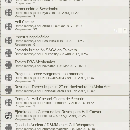
Respuestas:
3
Introducción a Swordpoint
Último mensaje por
Kyu
«
19 Feb 2018, 14:22
Respuestas:
1
Hail Caesar
Último mensaje por
chilreu
«
02 Oct 2017, 19:37
Respuestas:
22
1
2
Impetus napoleónico
Último mensaje por
Basurillas
«
10 Jul 2017, 12:56
Respuestas:
6
Jornada iniciación SAGA en Talavera
Último mensaje por
Chuchosky
«
25 Abr 2017, 10:57
Torneo DBA Alcobendas
Último mensaje por
novodtna
«
08 Mar 2017, 15:34
Preguntas sobre wargames con romanos
Último mensaje por
Hanibaal Barca
«
04 Feb 2017, 12:07
Respuestas:
3
Resumen Torneo Impetus 27 de Noviembre en Alpha Ares
Último mensaje por
Hanibaal Barca
«
04 Feb 2017, 12:02
Campaña Hail Caesar! Guerra de Sertorio
Último mensaje por
Dolpin Tamroth
«
17 Sep 2016, 16:38
Respuestas:
2
Ejército de la Guerra de las Rosas para Hail Caesar
Último mensaje por
motokitta
«
27 Ago 2016, 22:23
Respuestas:
9
Quedada Ancient / DBMM en el Coll Wargames
Último mensaje por
strategusmaximus
«
02 Mar 2016, 10:52