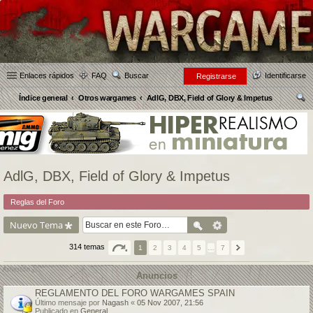
Enlaces rápidos
FAQ
Buscar
Identificarse
Registrarse
Índice general
Otros wargames
AdlG, DBX, Field of Glory & Impetus
us
car
AdlG, DBX, Field of Glory & Impetus
Reglas del Foro
Nuevo Tema
314 temas
1
2
3
4
5
…
7
Anuncios
REGLAMENTO DEL FORO WARGAMES SPAIN
Último mensaje por
Nagash
«
05 Nov 2007, 21:56
Publicado en
General