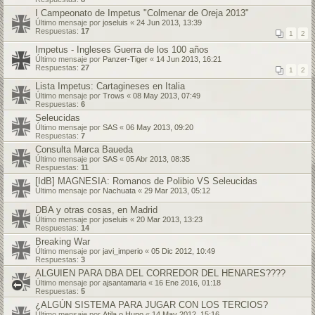
I Campeonato de Impetus "Colmenar de Oreja 2013"
Último mensaje por
joseluis
«
24 Jun 2013, 13:39
Respuestas:
17
1
2
Impetus - Ingleses Guerra de los 100 años
Último mensaje por
Panzer-Tiger
«
14 Jun 2013, 16:21
Respuestas:
27
1
2
Lista Impetus: Cartagineses en Italia
Último mensaje por
Trows
«
08 May 2013, 07:49
Respuestas:
6
Seleucidas
Último mensaje por
SAS
«
06 May 2013, 09:20
Respuestas:
7
Consulta Marca Baueda
Último mensaje por
SAS
«
05 Abr 2013, 08:35
Respuestas:
11
[IdB] MAGNESIA: Romanos de Polibio VS Seleucidas
Último mensaje por
Nachuata
«
29 Mar 2013, 05:12
DBA y otras cosas, en Madrid
Último mensaje por
joseluis
«
20 Mar 2013, 13:23
Respuestas:
14
Breaking War
Último mensaje por
javi_imperio
«
05 Dic 2012, 10:49
Respuestas:
3
ALGUIEN PARA DBA DEL CORREDOR DEL HENARES????
Último mensaje por
ajsantamaria
«
16 Ene 2016, 01:18
Respuestas:
5
¿ALGÚN SISTEMA PARA JUGAR CON LOS TERCIOS?
Último mensaje por
Atila o Huno
«
14 May 2012, 15:16