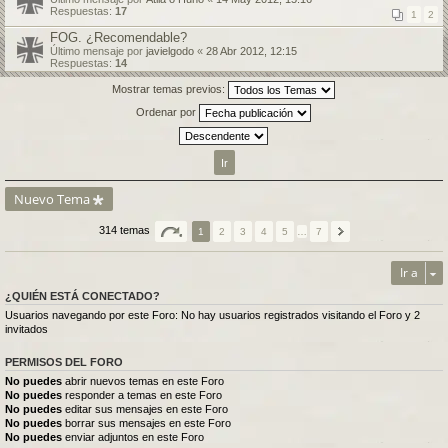
Respuestas:
17
1
2
FOG. ¿Recomendable?
Último mensaje por
javielgodo
«
28 Abr 2012, 12:15
Respuestas:
14
Mostrar temas previos:
Ordenar por
Nuevo Tema
314 temas
1
2
3
4
5
…
7
Ir a
¿QUIÉN ESTÁ CONECTADO?
Usuarios navegando por este Foro: No hay usuarios registrados visitando el Foro y 2
invitados
PERMISOS DEL FORO
No puedes
abrir nuevos temas en este Foro
No puedes
responder a temas en este Foro
No puedes
editar sus mensajes en este Foro
No puedes
borrar sus mensajes en este Foro
No puedes
enviar adjuntos en este Foro