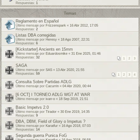
Respuestas:
1
Temas
Reglamento en Español
Último mensaje por
Frizzenspark
«
16 Abr 2012, 17:05
Respuestas:
2
Listas DBA corregidas
Último mensaje por
Heresy
«
18 Ago 2007, 22:31
Respuestas:
6
[Kickstarter] Ancients en 15mm
Último mensaje por
Eduardosmike
«
31 Ene 2025, 01:46
Respuestas:
32
1
2
3
SAGA
Último mensaje por
SAS
«
13 Abr 2020, 21:55
Respuestas:
59
1
2
3
4
Consulta Sobre Partidas ADLG
Último mensaje por
Cacurrin
«
04 Abr 2020, 00:44
[6 OCT] I TORNEO ADLG WGT AT WAR
Último mensaje por
ivan-o
«
18 Sep 2019, 21:51
Basic Impetvs 2.0
Último mensaje por
Tirador
«
30 Ene 2019, 14:35
Respuestas:
9
DBA, DBM, Field of Glory o Impetus ?
Último mensaje por
Karatfur
«
16 Ago 2018, 07:03
Respuestas:
14
Segunda guerra Punica FoG
Último mensaje por
Karatfur
«
16 Ago 2018, 06:58