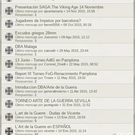
Presentación SAGA:The Viking Age 14 Noviembre
Último mensaje por
ajsantamaria
«
14 Nov 2015, 15:56
Respuestas:
1
Jugadores de Impetus por barcelona?
Último mensaje por
beren5556
«
08 Oct 2015, 00:18
Escudos griegos 28mm
Último mensaje por
Joexerez
«
09 Ago 2015, 12:12
Respuestas:
3
DBA Malaga
Último mensaje por
zaknafir
«
28 May 2015, 23:44
Respuestas:
1
13 Junio - Torneo AdlG en Pamplona
Último mensaje por
Coronel_Oneill
«
22 May 2015, 08:52
Respuestas:
2
Report III Torneo FoG-Renacimiento Pamplona
Último mensaje por
Trows
«
11 May 2015, 19:02
Respuestas:
2
Introduccion DBA/Arte de la Guerra
Último mensaje por
generalinvierno
«
11 Abr 2015, 13:42
Respuestas:
1
TORNEO ARTE DE LA GUERRA SEVILLA
Último mensaje por
javielgodo
«
31 Ene 2015, 11:52
L,art de la Guerre . Dudas de Vicente .
Último mensaje por
Trows
«
13 Ene 2015, 18:59
Respuestas:
5
L´Art de la Guerre en ESPAÑOL
Último mensaje por
vicente
«
10 Ene 2015, 11:14
Respuestas:
42