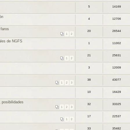
5
14169
ón
4
12706
faros
20
26544
1
2
tales de NGFS
1
11002
21
25631
1
2
3
12009
38
43077
1
2
3
10
16429
 posibilidades
32
33325
1
2
3
17
22537
1
2
33
35482