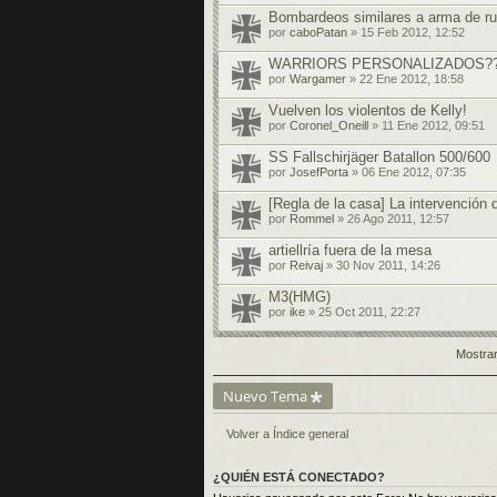
Bombardeos similares a arma de ru
por
caboPatan
» 15 Feb 2012, 12:52
WARRIORS PERSONALIZADOS?
por
Wargamer
» 22 Ene 2012, 18:58
Vuelven los violentos de Kelly!
por
Coronel_Oneill
» 11 Ene 2012, 09:51
SS Fallschirjäger Batallon 500/600
por
JosefPorta
» 06 Ene 2012, 07:35
[Regla de la casa] La intervención d
por
Rommel
» 26 Ago 2011, 12:57
artiellría fuera de la mesa
por
Reivaj
» 30 Nov 2011, 14:26
M3(HMG)
por
ike
» 25 Oct 2011, 22:27
Mostrar
Nuevo Tema
Volver a Índice general
¿QUIÉN ESTÁ CONECTADO?