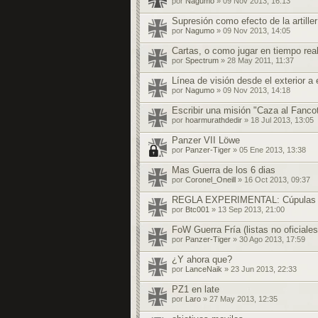
por
Nagumo
» 09 Nov 2013, 16:13
Supresión como efecto de la artiller
por
Nagumo
» 09 Nov 2013, 14:05
Cartas, o como jugar en tiempo real
por
Spectrum
» 28 May 2011, 11:37
Línea de visión desde el exterior a 
por
Nagumo
» 09 Nov 2013, 14:18
Escribir una misión "Caza al Fancot
por
hoarmurathdedir
» 18 Jul 2013, 13:05
Panzer VII Löwe
por
Panzer-Tiger
» 05 Ene 2013, 13:38
Mas Guerra de los 6 dias
por
Coronel_Oneill
» 16 Oct 2013, 09:37
REGLA EXPERIMENTAL: Cúpulas 
por
Btc001
» 13 Sep 2013, 21:00
FoW Guerra Fría (listas no oficiales
por
Panzer-Tiger
» 30 Ago 2013, 17:59
¿Y ahora que?
por
LanceNaik
» 23 Jun 2013, 22:33
PZ1 en late
por
Laro
» 27 May 2013, 12:35