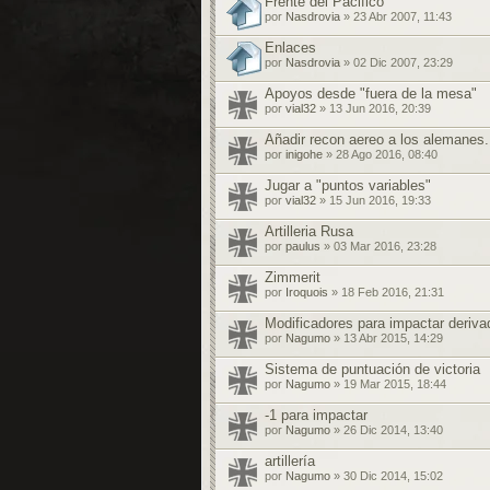
Frente del Pacifico
por
Nasdrovia
» 23 Abr 2007, 11:43
Enlaces
por
Nasdrovia
» 02 Dic 2007, 23:29
Apoyos desde "fuera de la mesa"
por
vial32
» 13 Jun 2016, 20:39
Añadir recon aereo a los alemanes.
por
inigohe
» 28 Ago 2016, 08:40
Jugar a "puntos variables"
por
vial32
» 15 Jun 2016, 19:33
Artilleria Rusa
por
paulus
» 03 Mar 2016, 23:28
Zimmerit
por
Iroquois
» 18 Feb 2016, 21:31
Modificadores para impactar deriva
por
Nagumo
» 13 Abr 2015, 14:29
Sistema de puntuación de victoria
por
Nagumo
» 19 Mar 2015, 18:44
-1 para impactar
por
Nagumo
» 26 Dic 2014, 13:40
artillería
por
Nagumo
» 30 Dic 2014, 15:02