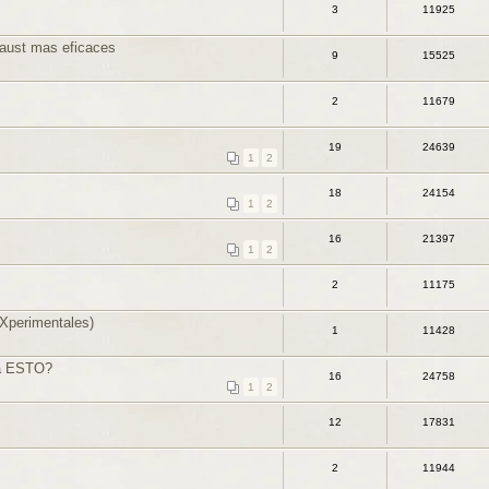
3
11925
aust mas eficaces
9
15525
2
11679
19
24639
1
2
18
24154
1
2
16
21397
1
2
2
11175
 eXperimentales)
1
11428
 a ESTO?
16
24758
1
2
12
17831
2
11944