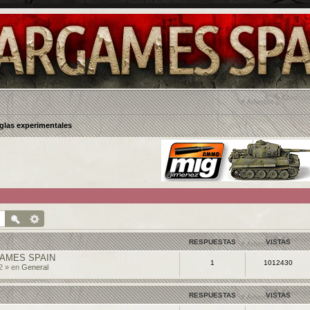
glas experimentales
RESPUESTAS
VISTAS
AMES SPAIN
1
1012430
2 » en
General
RESPUESTAS
VISTAS