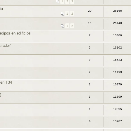
1
2
3
ía
20
26166
1
2
.
16
25140
1
2
eqipos en edificios
7
13406
irador"
5
13102
9
16623
2
11199
en T34
1
10879
)
3
11899
1
10895
6
13287