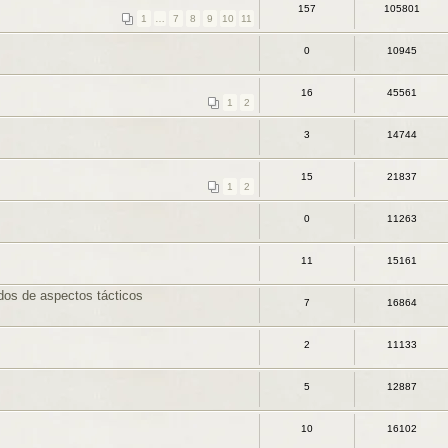
157
105801
1
…
7
8
9
10
11
0
10945
16
45561
1
2
3
14744
15
21837
1
2
0
11263
11
15161
dos de aspectos tácticos
7
16864
2
11133
5
12887
10
16102