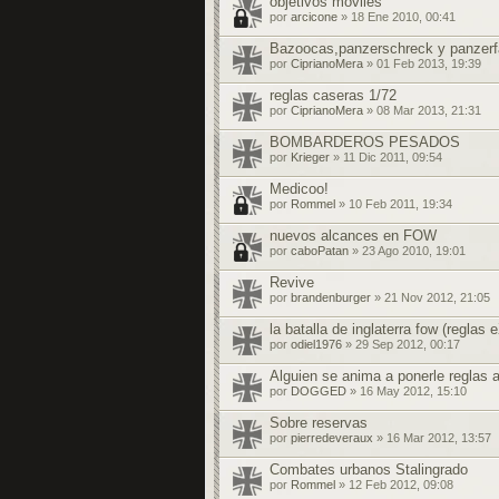
objetivos moviles
por
arcicone
» 18 Ene 2010, 00:41
Bazoocas,panzerschreck y panzerf
por
CiprianoMera
» 01 Feb 2013, 19:39
reglas caseras 1/72
por
CiprianoMera
» 08 Mar 2013, 21:31
BOMBARDEROS PESADOS
por
Krieger
» 11 Dic 2011, 09:54
Medicoo!
por
Rommel
» 10 Feb 2011, 19:34
nuevos alcances en FOW
por
caboPatan
» 23 Ago 2010, 19:01
Revive
por
brandenburger
» 21 Nov 2012, 21:05
la batalla de inglaterra fow (reglas
por
odiel1976
» 29 Sep 2012, 00:17
Alguien se anima a ponerle reglas
por
DOGGED
» 16 May 2012, 15:10
Sobre reservas
por
pierredeveraux
» 16 Mar 2012, 13:57
Combates urbanos Stalingrado
por
Rommel
» 12 Feb 2012, 09:08