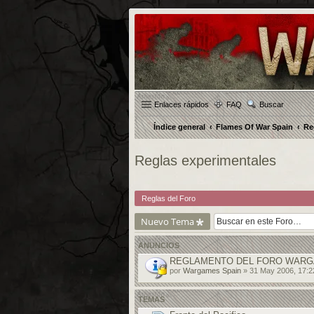
Enlaces rápidos
FAQ
Buscar
Índice general
Flames Of War Spain
Re
Reglas experimentales
Reglas del Foro
Nuevo Tema
ANUNCIOS
REGLAMENTO DEL FORO WARG
por
Wargames Spain
» 31 May 2006, 17:2
TEMAS