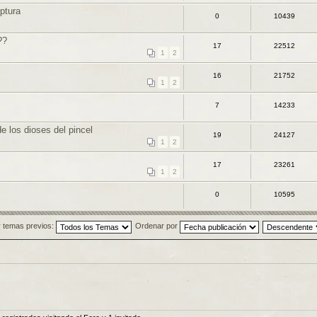
ptura
0
10439
??
17
22512
1
2
16
21752
1
2
7
14233
e los dioses del pincel
19
24127
1
2
17
23261
1
2
0
10595
 temas previos:
Ordenar por