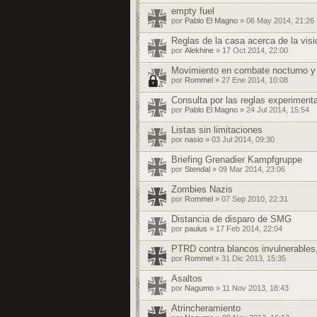
empty fuel
por
Pablo El Magno
» 06 May 2014, 21:26
Reglas de la casa acerca de la visi
por
Alekhine
» 17 Oct 2014, 22:00
Movimiento en combate nocturno y 
por
Rommel
» 27 Ene 2014, 10:08
Consulta por las reglas experimen
por
Pablo El Magno
» 24 Jul 2014, 15:54
Listas sin limitaciones
por
nasio
» 03 Jul 2014, 09:30
Briefing Grenadier Kampfgruppe
por
Stendal
» 09 Mar 2014, 23:06
Zombies Nazis
por
Rommel
» 07 Sep 2010, 22:31
Distancia de disparo de SMG
por
paulus
» 17 Feb 2014, 22:04
PTRD contra blancos invulnerables,
por
Rommel
» 31 Dic 2013, 15:35
Asaltos
por
Nagumo
» 11 Nov 2013, 18:43
Atrincheramiento