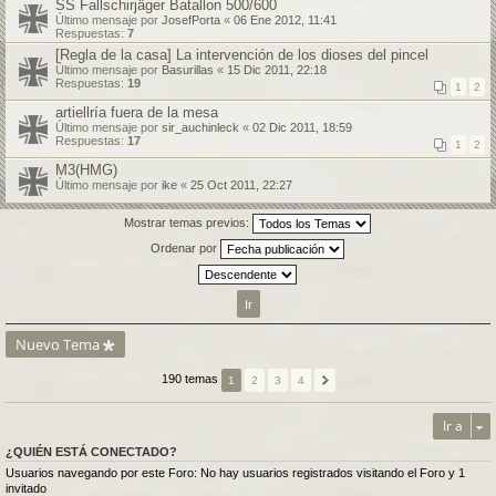
SS Fallschirjäger Batallon 500/600
Último mensaje por
JosefPorta
«
06 Ene 2012, 11:41
Respuestas:
7
[Regla de la casa] La intervención de los dioses del pincel
Último mensaje por
Basurillas
«
15 Dic 2011, 22:18
Respuestas:
19
1
2
artiellría fuera de la mesa
Último mensaje por
sir_auchinleck
«
02 Dic 2011, 18:59
Respuestas:
17
1
2
M3(HMG)
Último mensaje por
ike
«
25 Oct 2011, 22:27
Mostrar temas previos:
Ordenar por
Nuevo Tema
190 temas
1
2
3
4
Ir a
¿QUIÉN ESTÁ CONECTADO?
Usuarios navegando por este Foro: No hay usuarios registrados visitando el Foro y 1
invitado