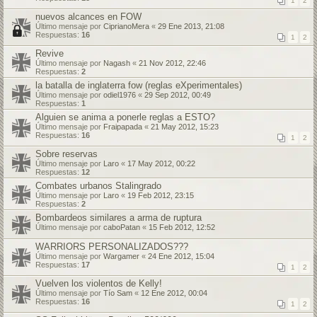
1
2
nuevos alcances en FOW
Último mensaje por
CiprianoMera
«
29 Ene 2013, 21:08
Respuestas:
16
1
2
Revive
Último mensaje por
Nagash
«
21 Nov 2012, 22:46
Respuestas:
2
la batalla de inglaterra fow (reglas eXperimentales)
Último mensaje por
odiel1976
«
29 Sep 2012, 00:49
Respuestas:
1
Alguien se anima a ponerle reglas a ESTO?
Último mensaje por
Fraipapada
«
21 May 2012, 15:23
Respuestas:
16
1
2
Sobre reservas
Último mensaje por
Laro
«
17 May 2012, 00:22
Respuestas:
12
Combates urbanos Stalingrado
Último mensaje por
Laro
«
19 Feb 2012, 23:15
Respuestas:
2
Bombardeos similares a arma de ruptura
Último mensaje por
caboPatan
«
15 Feb 2012, 12:52
WARRIORS PERSONALIZADOS???
Último mensaje por
Wargamer
«
24 Ene 2012, 15:04
Respuestas:
17
1
2
Vuelven los violentos de Kelly!
Último mensaje por
Tío Sam
«
12 Ene 2012, 00:04
Respuestas:
16
1
2