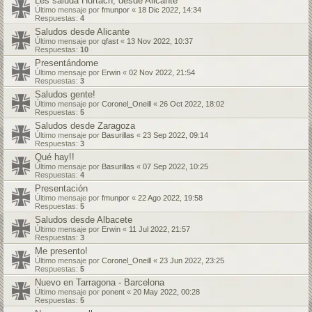
Les saluda Hurtach, desde Alicante
Último mensaje por
fmunpor
«
18 Dic 2022, 14:34
Respuestas:
4
Saludos desde Alicante
Último mensaje por
qfast
«
13 Nov 2022, 10:37
Respuestas:
10
Presentándome
Último mensaje por
Erwin
«
02 Nov 2022, 21:54
Respuestas:
3
Saludos gente!
Último mensaje por
Coronel_Oneill
«
26 Oct 2022, 18:02
Respuestas:
5
Saludos desde Zaragoza
Último mensaje por
Basurillas
«
23 Sep 2022, 09:14
Respuestas:
3
Qué hay!!
Último mensaje por
Basurillas
«
07 Sep 2022, 10:25
Respuestas:
4
Presentación
Último mensaje por
fmunpor
«
22 Ago 2022, 19:58
Respuestas:
5
Saludos desde Albacete
Último mensaje por
Erwin
«
11 Jul 2022, 21:57
Respuestas:
3
Me presento!
Último mensaje por
Coronel_Oneill
«
23 Jun 2022, 23:25
Respuestas:
5
Nuevo en Tarragona - Barcelona
Último mensaje por
ponent
«
20 May 2022, 00:28
Respuestas:
5