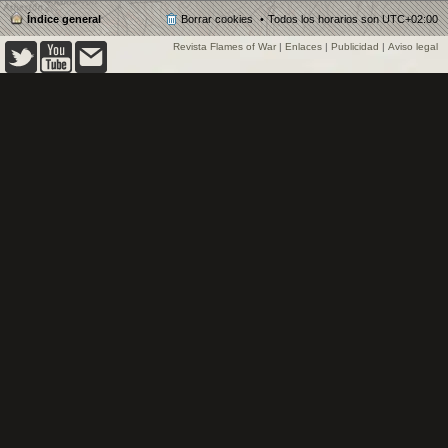
Índice general
Borrar cookies
Todos los horarios son
UTC+02:00
Revista Flames of War
|
Enlaces
|
Publicidad
|
Aviso legal