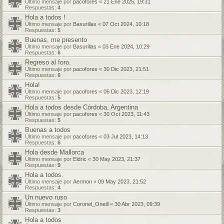
Último mensaje por
pacofores
«
21 Ene 2025, 19:31
Respuestas:
4
Hola a todos !
Último mensaje por
Basurillas
«
07 Oct 2024, 10:18
Respuestas:
5
Buenas, me presento
Último mensaje por
Basurillas
«
03 Ene 2024, 10:29
Respuestas:
6
Regreso al foro.
Último mensaje por
pacofores
«
30 Dic 2023, 21:51
Respuestas:
6
Hola!
Último mensaje por
pacofores
«
06 Dic 2023, 12:19
Respuestas:
5
Hola a todos desde Córdoba, Argentina
Último mensaje por
pacofores
«
30 Oct 2023, 11:43
Respuestas:
5
Buenas a todos
Último mensaje por
pacofores
«
03 Jul 2023, 14:13
Respuestas:
6
Hola desde Mallorca
Último mensaje por
Eldric
«
30 May 2023, 21:37
Respuestas:
9
Hola a todos.
Último mensaje por
Aermon
«
09 May 2023, 21:52
Respuestas:
4
Un nuevo ruso
Último mensaje por
Coronel_Oneill
«
30 Abr 2023, 09:39
Respuestas:
3
Hola a todos