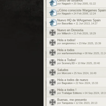
Censo de usuarios
por
Nagash
» 20 Sep 2005, 01:22
¿Cómo conociste Wargames Spain
por
Nagash
» 24 Feb 2008, 12:24
Nuevo HQ de WArgames Spain
por
Basurillas
» 11 Jun 2013, 14:27
Nuevo en Donostia
por
Willarch
» 21 Feb 2026, 18:29
Hola a todos!
por
sergiommcc
» 23 Mar 2025, 15:39
Hola a todos
por
warfareworkshop
» 08 Mar 2025, 21:2
Hola a Todos!
por
Scenery3D
» 10 Mar 2025, 20:40
Saludos
por
Morconi
» 25 Nov 2024, 16:49
Hola a todos de nuevo
por
Bagration
» 22 Nov 2024, 15:33
Hola a todos !
por
Trafalgar Editions
» 04 Sep 2024, 18:1
Buenas, me presento
por
Tanquista
» 12 Dic 2023, 20:13