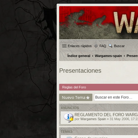
Enlaces rápidos
FAQ
Buscar
Índice general
Wargames-spain
Presen
Presentaciones
Reglas del Foro
Nuevo Tema
ANUNCIOS
REGLAMENTO DEL FORO WARG
por
Wargames Spain
» 31 May 2006, 17:2
TEMAS