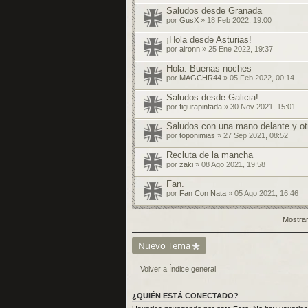
Saludos desde Granada
por
GusX
» 18 Feb 2022, 19:00
¡Hola desde Asturias!
por
aironn
» 25 Ene 2022, 19:37
Hola. Buenas noches
por
MAGCHR44
» 05 Feb 2022, 00:14
Saludos desde Galicia!
por
figurapintada
» 30 Nov 2021, 15:01
Saludos con una mano delante y ot
por
toponimias
» 27 Sep 2021, 08:52
Recluta de la mancha
por
zaki
» 08 Ago 2021, 19:58
Fan.
por
Fan Con Nata
» 05 Ago 2021, 16:46
Mostrar
Nuevo Tema
Volver a Índice general
¿QUIÉN ESTÁ CONECTADO?