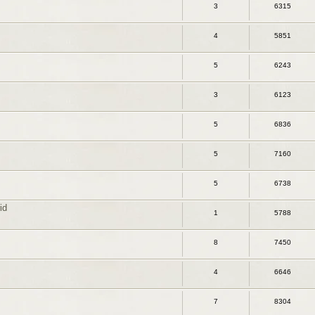
3
6315
4
5851
5
6243
3
6123
5
6836
5
7160
5
6738
id
1
5788
8
7450
4
6646
7
8304