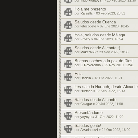
por
Inigo Montoya_
» 28 Feb 2023, 22:30
Hola me presento
por
Rafaella
» 03 Feb 2023, 23:51
Saludos desde Cuenca
por
tetecobete
» 07 Ene 2023, 10:45
Hola, saludos desde Málaga
por
Frosty
» 04 Ene 2023, 16:54
Saludos desde Alicante :)
por
Maker666
» 23 Nov 2022, 18:36
Buenas noches a la paz de Dios!
por
El Reverendo
» 25 Nov 2010, 23:41
Hola
por
Dariela
» 18 Dic 2022, 11:21
Les saluda Hurtach, desde Alicante
por
Hurtach
» 17 Sep 2022, 16:13
Saludos desde Alicante
por
Calagar
» 29 Jul 2022, 11:58
Presentándome
por
yoyoyu
» 31 Oct 2022, 11:22
Saludos gente!
por
Alvarincos4
» 24 Oct 2022, 16:09