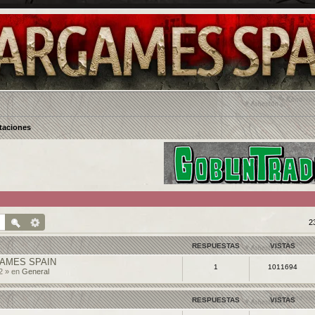
taciones
2
RESPUESTAS
VISTAS
AMES SPAIN
1
1011694
2 » en
General
RESPUESTAS
VISTAS