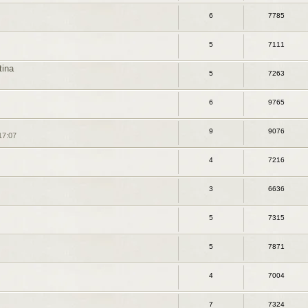
6
7785
5
7111
tina
5
7263
6
9765
9
9076
17:07
4
7216
3
6636
5
7315
5
7871
4
7004
7
7324