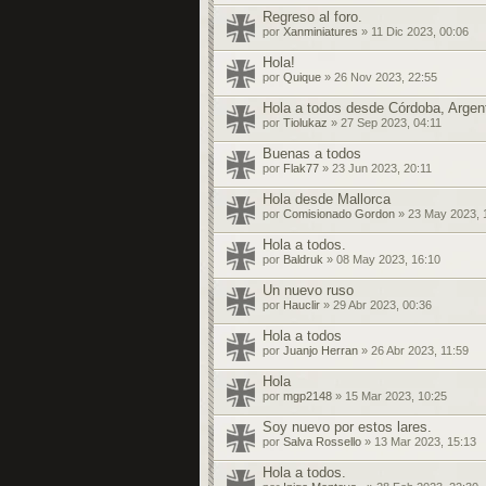
Regreso al foro.
por
Xanminiatures
» 11 Dic 2023, 00:06
Hola!
por
Quique
» 26 Nov 2023, 22:55
Hola a todos desde Córdoba, Argen
por
Tiolukaz
» 27 Sep 2023, 04:11
Buenas a todos
por
Flak77
» 23 Jun 2023, 20:11
Hola desde Mallorca
por
Comisionado Gordon
» 23 May 2023, 
Hola a todos.
por
Baldruk
» 08 May 2023, 16:10
Un nuevo ruso
por
Hauclir
» 29 Abr 2023, 00:36
Hola a todos
por
Juanjo Herran
» 26 Abr 2023, 11:59
Hola
por
mgp2148
» 15 Mar 2023, 10:25
Soy nuevo por estos lares.
por
Salva Rossello
» 13 Mar 2023, 15:13
Hola a todos.