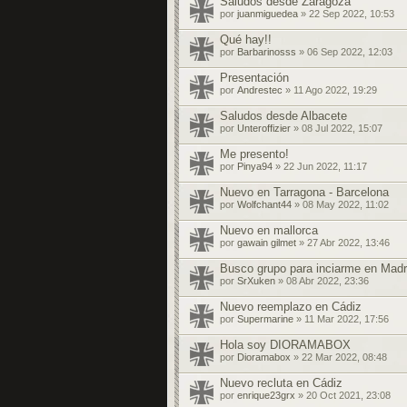
Saludos desde Zaragoza
por
juanmiguedea
» 22 Sep 2022, 10:53
Qué hay!!
por
Barbarinosss
» 06 Sep 2022, 12:03
Presentación
por
Andrestec
» 11 Ago 2022, 19:29
Saludos desde Albacete
por
Unteroffizier
» 08 Jul 2022, 15:07
Me presento!
por
Pinya94
» 22 Jun 2022, 11:17
Nuevo en Tarragona - Barcelona
por
Wolfchant44
» 08 May 2022, 11:02
Nuevo en mallorca
por
gawain gilmet
» 27 Abr 2022, 13:46
Busco grupo para inciarme en Madr
por
SrXuken
» 08 Abr 2022, 23:36
Nuevo reemplazo en Cádiz
por
Supermarine
» 11 Mar 2022, 17:56
Hola soy DIORAMABOX
por
Dioramabox
» 22 Mar 2022, 08:48
Nuevo recluta en Cádiz
por
enrique23grx
» 20 Oct 2021, 23:08