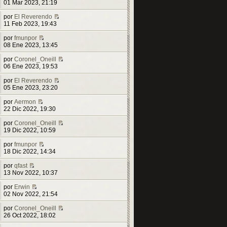
i
V
e
ú
m
s
01 Mar 2023, 21:19
m
e
l
e
a
o
r
t
n
j
por
El Reverendo
m
ú
i
s
V
e
11 Feb 2023, 19:43
e
l
m
a
e
n
t
o
j
r
por
fmunpor
s
i
m
V
e
ú
08 Ene 2023, 13:45
a
m
e
e
l
j
o
n
r
t
por
Coronel_Oneill
e
m
s
ú
i
V
06 Ene 2023, 19:53
e
a
l
m
e
n
j
t
o
r
por
El Reverendo
s
e
i
m
V
ú
05 Ene 2023, 23:20
a
m
e
e
l
j
o
n
r
t
por
Aermon
e
V
m
s
ú
i
22 Dic 2022, 19:30
e
e
a
l
m
r
n
j
t
o
por
Coronel_Oneill
ú
s
e
i
m
V
19 Dic 2022, 10:59
l
a
m
e
e
t
j
o
n
r
por
fmunpor
i
e
V
m
s
ú
18 Dic 2022, 14:34
m
e
e
a
l
o
r
n
j
t
por
qfast
V
m
ú
s
e
i
13 Nov 2022, 10:37
e
e
l
a
m
r
n
t
j
o
por
Erwin
ú
V
s
i
e
m
02 Nov 2022, 21:54
l
e
a
m
e
t
r
j
o
n
por
Coronel_Oneill
i
ú
e
m
s
V
26 Oct 2022, 18:02
m
l
e
a
e