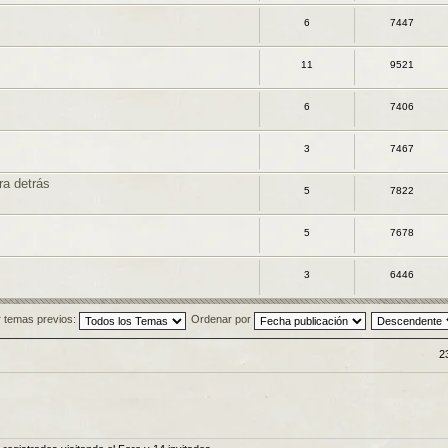
6
7447
11
9521
6
7406
3
7467
ra detrás
5
7822
5
7678
3
6446
 temas previos:
Ordenar por
2