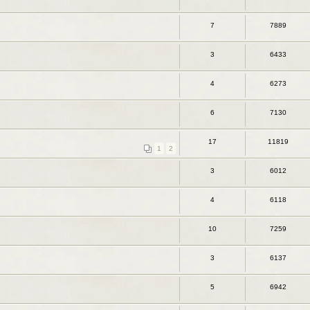
7
7889
3
6433
4
6273
6
7130
17
11819
1
2
3
6012
4
6118
10
7259
3
6137
5
6942