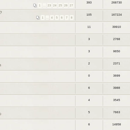
393
268730
1
…
23
24
25
26
27
?
105
167224
1
…
4
5
6
7
8
11
39910
3
2768
3
9650
2
2371
4
0
3699
6
3988
4
3545
5
7663
9
6
14958