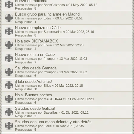
Nuevo en mallorca
Último mensaje por
BonnCalzados
«
04 May 2022, 05:12
Respuestas:
5
Busco grupo para inciarme en Madrid
Último mensaje por
Eldric
«
09 Abr 2022, 00:51
Respuestas:
1
Nuevo reemplazo en Cádiz
Último mensaje por
Supermarine
«
29 Mar 2022, 23:16
Respuestas:
8
Hola soy DIORAMABOX
Último mensaje por
Erwin
«
22 Mar 2022, 22:23
Respuestas:
4
Nuevo recluta en Cádiz
Último mensaje por
fmunpor
«
13 Mar 2022, 11:03
Respuestas:
7
Saludos desde Granada
Último mensaje por
fmunpor
«
13 Mar 2022, 11:02
Respuestas:
6
¡Hola desde Asturias!
Último mensaje por
Silius
«
09 Mar 2022, 20:18
Respuestas:
11
Hola. Buenas noches
Último mensaje por
MAGCHR44
«
07 Feb 2022, 00:29
Respuestas:
6
Saludos desde Galicia!
Último mensaje por
Basurillas
«
01 Dic 2021, 09:12
Respuestas:
3
Saludos con una mano delante y otra detrás
Último mensaje por
Eldric
«
10 Nov 2021, 20:35
Respuestas:
5