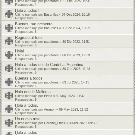
Último mensaje por
pacofores
«
21 Ene 2025, 19:31
Respuestas:
4
Hola a todos !
Último mensaje por
Basurillas
«
07 Oct 2024, 10:18
Respuestas:
5
Buenas, me presento
Último mensaje por
Basurillas
«
03 Ene 2024, 10:29
Respuestas:
6
Regreso al foro.
Último mensaje por
pacofores
«
30 Dic 2023, 21:51
Respuestas:
6
Hola!
Último mensaje por
pacofores
«
06 Dic 2023, 12:19
Respuestas:
5
Hola a todos desde Córdoba, Argentina
Último mensaje por
pacofores
«
30 Oct 2023, 11:43
Respuestas:
5
Buenas a todos
Último mensaje por
pacofores
«
03 Jul 2023, 14:13
Respuestas:
6
Hola desde Mallorca
Último mensaje por
Eldric
«
30 May 2023, 21:37
Respuestas:
9
Hola a todos.
Último mensaje por
Aermon
«
09 May 2023, 21:52
Respuestas:
4
Un nuevo ruso
Último mensaje por
Coronel_Oneill
«
30 Abr 2023, 09:39
Respuestas:
3
Hola a todos