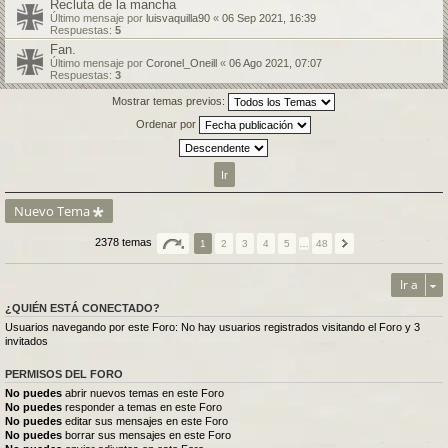
Recluta de la mancha
Último mensaje por
luisvaquilla90
«
06 Sep 2021, 16:39
Respuestas:
5
Fan.
Último mensaje por
Coronel_Oneill
«
06 Ago 2021, 07:07
Respuestas:
3
Mostrar temas previos:
Ordenar por
Nuevo Tema
2378 temas
1
2
3
4
5
…
48
Ir a
¿QUIÉN ESTÁ CONECTADO?
Usuarios navegando por este Foro: No hay usuarios registrados visitando el Foro y 3
invitados
PERMISOS DEL FORO
No puedes
abrir nuevos temas en este Foro
No puedes
responder a temas en este Foro
No puedes
editar sus mensajes en este Foro
No puedes
borrar sus mensajes en este Foro