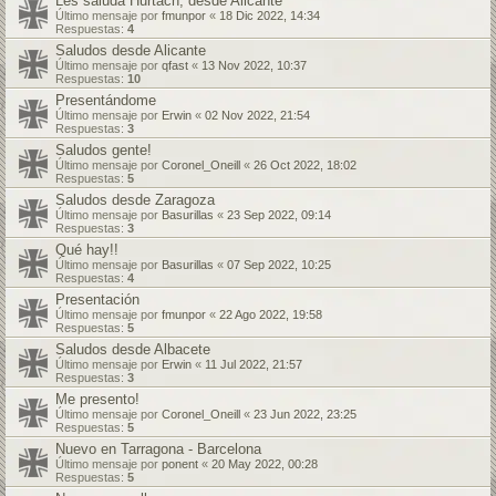
Les saluda Hurtach, desde Alicante
Último mensaje por
fmunpor
«
18 Dic 2022, 14:34
Respuestas:
4
Saludos desde Alicante
Último mensaje por
qfast
«
13 Nov 2022, 10:37
Respuestas:
10
Presentándome
Último mensaje por
Erwin
«
02 Nov 2022, 21:54
Respuestas:
3
Saludos gente!
Último mensaje por
Coronel_Oneill
«
26 Oct 2022, 18:02
Respuestas:
5
Saludos desde Zaragoza
Último mensaje por
Basurillas
«
23 Sep 2022, 09:14
Respuestas:
3
Qué hay!!
Último mensaje por
Basurillas
«
07 Sep 2022, 10:25
Respuestas:
4
Presentación
Último mensaje por
fmunpor
«
22 Ago 2022, 19:58
Respuestas:
5
Saludos desde Albacete
Último mensaje por
Erwin
«
11 Jul 2022, 21:57
Respuestas:
3
Me presento!
Último mensaje por
Coronel_Oneill
«
23 Jun 2022, 23:25
Respuestas:
5
Nuevo en Tarragona - Barcelona
Último mensaje por
ponent
«
20 May 2022, 00:28
Respuestas:
5