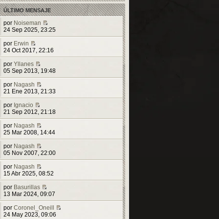
t
r
ÚLTIMO MENSAJE
i
ú
m
l
por
Noiseman
o
t
V
24 Sep 2025, 23:25
m
i
e
e
m
r
por
Erwin
n
o
V
ú
24 Oct 2017, 22:16
s
m
e
l
a
e
r
t
por
Yllanes
j
n
ú
V
i
05 Sep 2013, 19:48
e
s
l
e
m
a
t
r
o
por
Nagash
j
i
ú
V
m
21 Ene 2013, 21:33
e
m
l
e
e
o
t
r
n
por
Ignacio
m
V
i
ú
s
21 Sep 2012, 21:18
e
e
m
l
a
n
r
o
t
j
por
Nagash
s
ú
m
i
V
e
25 Mar 2008, 14:44
a
l
e
m
e
j
t
n
o
r
por
Nagash
e
i
s
m
ú
V
05 Nov 2007, 22:00
m
a
e
l
e
o
j
n
t
r
por
Nagash
m
e
s
i
ú
V
15 Abr 2025, 08:52
e
a
m
l
e
n
j
o
t
r
por
Basurillas
s
e
m
i
ú
V
13 Mar 2024, 09:07
a
e
m
l
e
j
n
o
t
r
por
Coronel_Oneill
e
s
m
i
ú
V
24 May 2023, 09:06