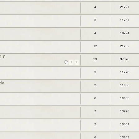
4
21727
3
11767
4
18794
12
21202
1.0
23
37378
1
2
3
11770
ia.
2
11056
0
10455
7
13798
2
10651
6
13843