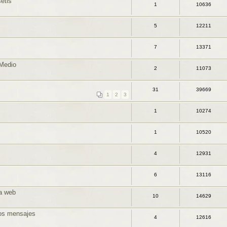
setis
1
10636
5
12211
7
13371
 Medio
2
11073
31
39669
1
2
3
1
10274
1
10520
4
12931
6
13116
a web
10
14629
 los mensajes
4
12616