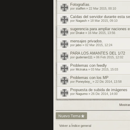
Fotografías.
por
staffen
» 22 Mar 2015, 00:10
Caídas del servidor durante esta 
por
Nagash
» 18 Mar 2015, 09:10
sugerencia para ampliar naciones en
por
Drake
» 16 Mar 2015, 13:56
mensajes privados.
por
jabo
» 02 Mar 2015, 12:24
PARA LOS AMANTES DEL 1/72
por
guderian111
» 06 Feb 2015, 12:02
Problemas con feedly
por
Mctraka
» 03 Mar 2015, 15:03
Problemas con los MP
por
Poneyboy_
» 22 Dic 2014, 13:58
Propuesta de subida de imágenes
por
Nagumo
» 26 Dic 2014, 14:00
Mostrar
Nuevo Tema
Volver a Índice general