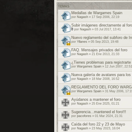
TEMAS
Medallas de Wargames Spain
por
Nagash
» 17 Sep 2006, 22:19
Subir imágenes directamente al for
por
Nagash
» 03 Jul 2017, 13:41
A
d
Nuevo reglamento del subforo de I
j
por
Yllanes
» 05 Sep 2013, 19:48
u
n
FAQ. Mensajes privados del foro
t
o
por
Nagash
» 21 Ene 2013, 21:33
(
s
¿Tienes problemas para registrarte
)
por
Wargames Spain
» 12 Jun 2007, 22:5
Nueva galería de avatares para lo
por
Nagash
» 18 Mar 2008, 16:52
REGLAMENTO DEL FORO WARG
por
Wargames Spain
» 31 May 2006, 17:1
Ayúdanos a mantener el foro
por
Nagash
» 25 Ene 2025, 01:21
Sugerencia...mantened el foro!!!
por
pacofores
» 01 Mar 2024, 21:31
Caída del foro 22 y 23 de Mayo
por
Nagash
» 23 May 2023, 16:04