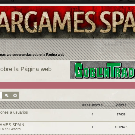
mas y/o sugerencias sobre la Página web
sobre la Página web
RESPUESTAS
VISTAS
ones a usuarios
4
37638
AMES SPAIN
1
1012625
2 » en
General