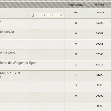
RESPUESTAS
VISTAS
106
170753
1
…
4
5
6
7
8
o
10
36222
ntendencia
0
39581
0
30255
 en la web?
10
37563
1
s foros de Wargames Spain
2
32517
AMES SPAIN
1
33729
5
3
4291
9
20903
1
9904