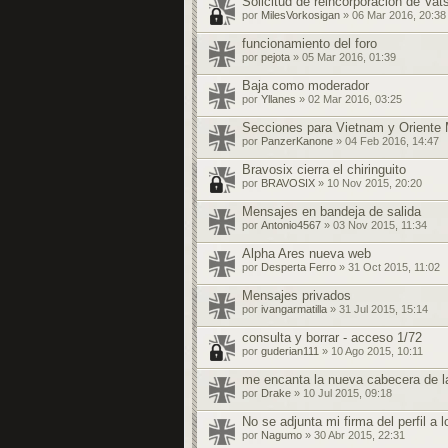
Solicitud de reincorporación de Vat
por
MilesVorkosigan
» 06 Mar 2016, 20:38
funcionamiento del foro
por
pejota
» 05 Mar 2016, 01:39
Baja como moderador
por
Yllanes
» 02 Mar 2016, 03:25
Secciones para Vietnam y Oriente
por
PanzerKanone
» 04 Feb 2016, 14:47
Bravosix cierra el chiringuito
por
BRAVOSIX
» 10 Nov 2015, 20:20
Mensajes en bandeja de salida
por
Antonio4567
» 03 Nov 2015, 11:34
Alpha Ares nueva web
por
Desperta Ferro
» 31 Oct 2015, 11:02
Mensajes privados
por
ivangarmatilla
» 31 Jul 2015, 15:14
consulta y borrar - acceso 1/72
por
guderian111
» 10 Ago 2015, 10:11
me encanta la nueva cabecera de l
por
Drake
» 10 Jul 2015, 09:18
No se adjunta mi firma del perfil a
por
Nagumo
» 30 Abr 2015, 22:31