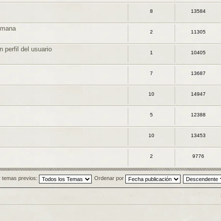
8
13584
semana
2
11305
 perfil del usuario
1
10405
7
13687
10
14947
5
12388
10
13453
2
9776
 temas previos:
Ordenar por