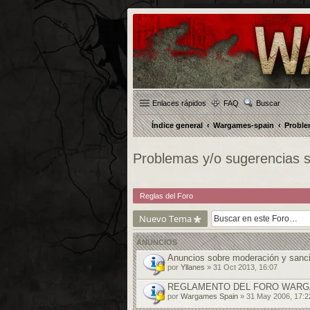
Enlaces rápidos
FAQ
Buscar
Índice general
Wargames-spain
Proble
Problemas y/o sugerencias 
Reglas del Foro
Nuevo Tema
ANUNCIOS
Anuncios sobre moderación y sanci
por
Yllanes
» 31 Oct 2013, 16:07
REGLAMENTO DEL FORO WARG
por
Wargames Spain
» 31 May 2006, 17:2