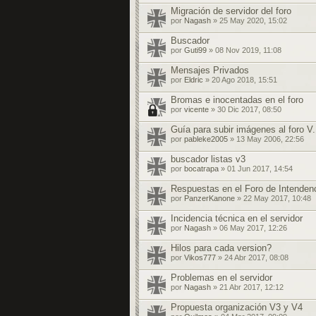
Migración de servidor del foro
por
Nagash
» 25 May 2020, 15:02
Buscador
por
Guti99
» 08 Nov 2019, 11:08
Mensajes Privados
por
Eldric
» 20 Ago 2018, 15:51
Bromas e inocentadas en el foro
por
vicente
» 30 Dic 2017, 08:50
Guía para subir imágenes al foro V.
por
pableke2005
» 13 May 2006, 22:56
buscador listas v3
por
bocatrapa
» 01 Jun 2017, 14:54
Respuestas en el Foro de Intendenc
por
PanzerKanone
» 22 May 2017, 10:48
Incidencia técnica en el servidor
por
Nagash
» 06 May 2017, 12:26
Hilos para cada version?
por
Vikos777
» 24 Abr 2017, 08:08
Problemas en el servidor
por
Nagash
» 21 Abr 2017, 12:12
Propuesta organización V3 y V4