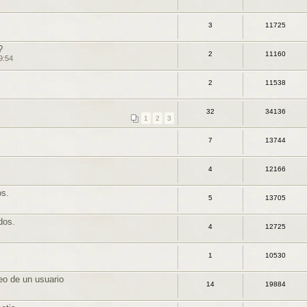
3
11725
?
2
11160
9:54
2
11538
32
34136
1
2
3
7
13744
4
12166
os.
5
13705
dos.
4
12725
1
10530
eo de un usuario
14
19884