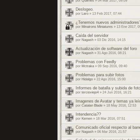
por
Quilmes
» 04 Mar 2017, 09:09
Deslogeo.
por
Laro
» 13 Feb 2017, 07:44
¿Tenemos nuevos administradores
por
Minairons Miniatures
» 13 Ene 2017, 0
Caída del servidor
por
Nagash
» 03 Dic 2016, 14:15
Actualización de software del foro
por
Nagash
» 31 Ago 2016, 08:21
Problemas con Feedly
por
Mctraka
» 09 Sep 2016, 09:40
Problemas para subir fotos
por
Hidalgo
» 22 Ago 2016, 15:00
Informes de batalla y subida de fot
por
tercioviejo4
» 24 Jun 2016, 16:21
Imagenes de Avatar y temas ya leí
por
Catalan Blade
» 18 May 2016, 12:53
Intendencia??
por
Kemen
» 18 Mar 2016, 07:51
Comunicado oficial respecto al ban
por
Nagash
» 06 Mar 2016, 21:57