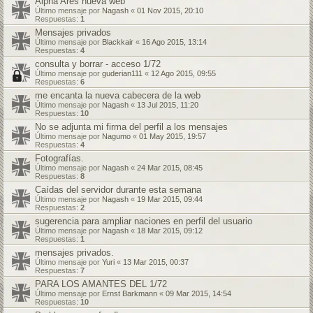
Alpha Ares nueva web
Último mensaje por
Nagash
«
01 Nov 2015, 20:10
Respuestas:
1
Mensajes privados
Último mensaje por
Blackkair
«
16 Ago 2015, 13:14
Respuestas:
4
consulta y borrar - acceso 1/72
Último mensaje por
guderian111
«
12 Ago 2015, 09:55
Respuestas:
6
me encanta la nueva cabecera de la web
Último mensaje por
Nagash
«
13 Jul 2015, 11:20
Respuestas:
10
No se adjunta mi firma del perfil a los mensajes
Último mensaje por
Nagumo
«
01 May 2015, 19:57
Respuestas:
4
Fotografías.
Último mensaje por
Nagash
«
24 Mar 2015, 08:45
Respuestas:
8
Caídas del servidor durante esta semana
Último mensaje por
Nagash
«
19 Mar 2015, 09:44
Respuestas:
2
sugerencia para ampliar naciones en perfil del usuario
Último mensaje por
Nagash
«
18 Mar 2015, 09:12
Respuestas:
1
mensajes privados.
Último mensaje por
Yuri
«
13 Mar 2015, 00:37
Respuestas:
7
PARA LOS AMANTES DEL 1/72
Último mensaje por
Ernst Barkmann
«
09 Mar 2015, 14:54
Respuestas:
10