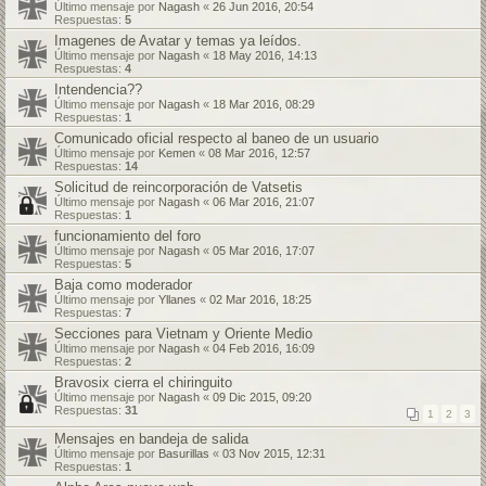
Último mensaje por
Nagash
«
26 Jun 2016, 20:54
Respuestas:
5
Imagenes de Avatar y temas ya leídos.
Último mensaje por
Nagash
«
18 May 2016, 14:13
Respuestas:
4
Intendencia??
Último mensaje por
Nagash
«
18 Mar 2016, 08:29
Respuestas:
1
Comunicado oficial respecto al baneo de un usuario
Último mensaje por
Kemen
«
08 Mar 2016, 12:57
Respuestas:
14
Solicitud de reincorporación de Vatsetis
Último mensaje por
Nagash
«
06 Mar 2016, 21:07
Respuestas:
1
funcionamiento del foro
Último mensaje por
Nagash
«
05 Mar 2016, 17:07
Respuestas:
5
Baja como moderador
Último mensaje por
Yllanes
«
02 Mar 2016, 18:25
Respuestas:
7
Secciones para Vietnam y Oriente Medio
Último mensaje por
Nagash
«
04 Feb 2016, 16:09
Respuestas:
2
Bravosix cierra el chiringuito
Último mensaje por
Nagash
«
09 Dic 2015, 09:20
Respuestas:
31
1
2
3
Mensajes en bandeja de salida
Último mensaje por
Basurillas
«
03 Nov 2015, 12:31
Respuestas:
1