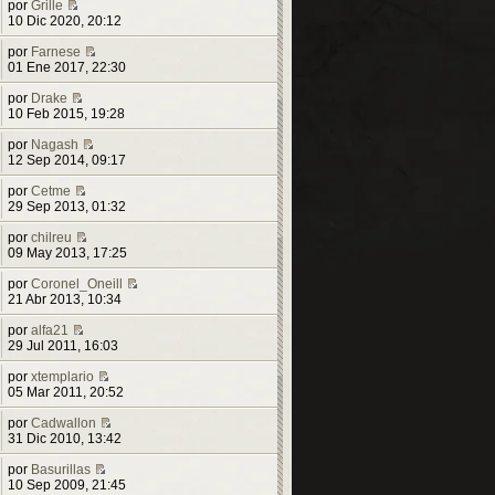
por
Grille
t
V
10 Dic 2020, 20:12
i
e
m
r
por
Farnese
o
ú
V
01 Ene 2017, 22:30
m
l
e
e
t
r
por
Drake
n
i
V
ú
10 Feb 2015, 19:28
s
m
e
l
a
o
r
t
por
Nagash
j
m
ú
V
i
12 Sep 2014, 09:17
e
e
l
e
m
n
t
r
o
por
Cetme
s
i
V
ú
m
29 Sep 2013, 01:32
a
m
e
l
e
j
o
r
t
n
por
chilreu
e
m
ú
V
i
s
09 May 2013, 17:25
e
l
e
m
a
n
t
r
o
j
por
Coronel_Oneill
s
i
ú
m
e
V
21 Abr 2013, 10:34
a
m
l
e
e
j
o
t
n
r
por
alfa21
e
V
m
i
s
ú
29 Jul 2011, 16:03
e
e
m
a
l
r
n
o
j
t
por
xtemplario
ú
s
m
e
V
i
05 Mar 2011, 20:52
l
a
e
e
m
t
j
n
r
o
por
Cadwallon
i
e
s
ú
V
m
31 Dic 2010, 13:42
m
a
l
e
e
o
j
t
r
n
por
Basurillas
m
e
V
i
ú
s
10 Sep 2009, 21:45