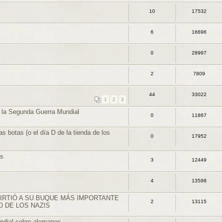
10
17532
6
16696
0
28997
2
7809
44
33022
1
2
3
e la Segunda Guerra Mundial
0
11867
as botas (o el día D de la tienda de los
0
17952
as
3
12449
4
13598
IRTIÓ A SU BUQUE MÁS IMPORTANTE
2
13115
O DE LOS NAZIS
ndial sobre alemanes