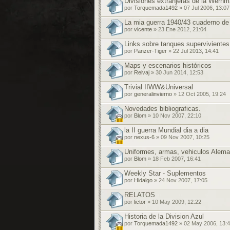
Divisiones extranjeras de la Werhm
por
Torquemada1492
» 07 Jul 2006, 13:07
La mia guerra 1940/43 cuaderno de 
por
vicente
» 23 Ene 2012, 21:04
Links sobre tanques supervivientes
por
Panzer-Tiger
» 22 Jul 2013, 14:41
Maps y escenarios históricos
por
Reivaj
» 30 Jun 2014, 12:53
Trivial IIWW&Universal
por
generalinvierno
» 12 Oct 2005, 19:24
Novedades bibliograficas.
por
Blom
» 10 Nov 2007, 22:10
la II guerra Mundial dia a dia
por
nexus-6
» 09 Nov 2007, 10:25
Uniformes, armas, vehiculos Aleman
por
Blom
» 18 Feb 2007, 16:41
Weekly Star - Suplementos
por
Hidalgo
» 24 Nov 2007, 17:05
RELATOS
por
lictor
» 10 May 2009, 12:22
Historia de la Division Azul
por
Torquemada1492
» 02 May 2006, 13: