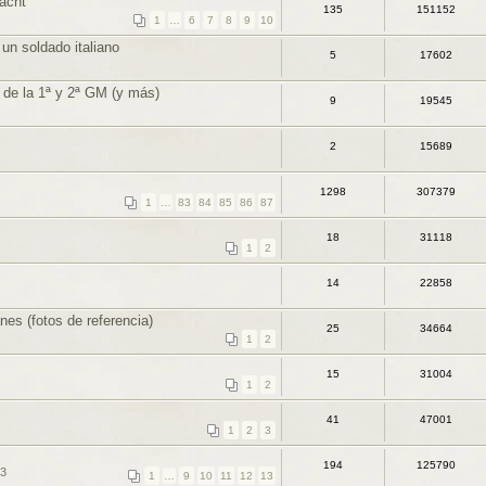
acht
135
151152
1
…
6
7
8
9
10
un soldado italiano
5
17602
 de la 1ª y 2ª GM (y más)
9
19545
2
15689
1298
307379
1
…
83
84
85
86
87
18
31118
1
2
14
22858
es (fotos de referencia)
25
34664
1
2
15
31004
1
2
41
47001
1
2
3
194
125790
43
1
…
9
10
11
12
13