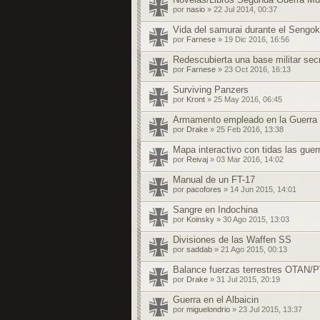
por
nasio
» 22 Jul 2014, 00:37
Vida del samurai durante el Sengok
por
Farnese
» 19 Dic 2016, 16:56
Redescubierta una base militar secr
por
Farnese
» 23 Oct 2016, 16:13
Surviving Panzers
por
Kront
» 25 May 2016, 06:45
Armamento empleado en la Guerra C
por
Drake
» 25 Feb 2016, 13:38
Mapa interactivo con tidas las guerr
por
Reivaj
» 03 Mar 2016, 14:02
Manual de un FT-17
por
pacofores
» 14 Jun 2015, 14:01
Sangre en Indochina
por
Koinsky
» 30 Ago 2015, 13:03
Divisiones de las Waffen SS
por
saddab
» 21 Ago 2015, 00:13
Balance fuerzas terrestres OTAN/
por
Drake
» 31 Jul 2015, 20:19
Guerra en el Albaicin
por
miguelondrio
» 23 Jul 2015, 13:37