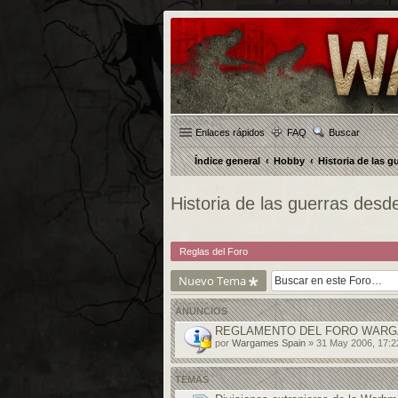
Enlaces rápidos
FAQ
Buscar
Índice general
Hobby
Historia de las g
Historia de las guerras desd
Reglas del Foro
Nuevo Tema
ANUNCIOS
REGLAMENTO DEL FORO WARG
por
Wargames Spain
» 31 May 2006, 17:2
TEMAS