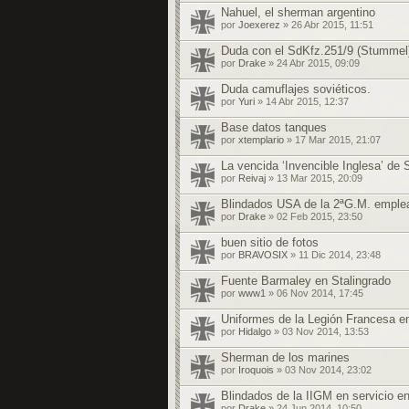
Nahuel, el sherman argentino
por
Joexerez
» 26 Abr 2015, 11:51
Duda con el SdKfz.251/9 (Stummel
por
Drake
» 24 Abr 2015, 09:09
Duda camuflajes soviéticos.
por
Yuri
» 14 Abr 2015, 12:37
Base datos tanques
por
xtemplario
» 17 Mar 2015, 21:07
La vencida ‘Invencible Inglesa’ de 
por
Reivaj
» 13 Mar 2015, 20:09
Blindados USA de la 2ªG.M. emplea
por
Drake
» 02 Feb 2015, 23:50
buen sitio de fotos
por
BRAVOSIX
» 11 Dic 2014, 23:48
Fuente Barmaley en Stalingrado
por
www1
» 06 Nov 2014, 17:45
Uniformes de la Legión Francesa e
por
Hidalgo
» 03 Nov 2014, 13:53
Sherman de los marines
por
Iroquois
» 03 Nov 2014, 23:02
Blindados de la IIGM en servicio e
por
Drake
» 24 Jun 2014, 10:50