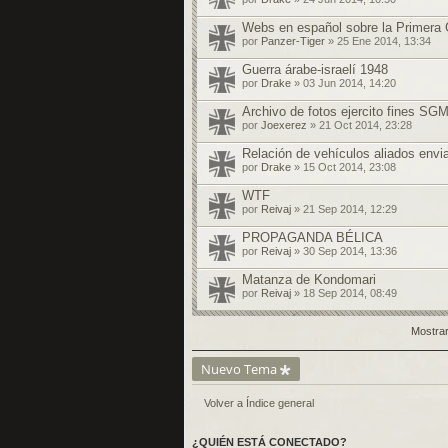
Webs en español sobre la Primera 
por
Panzer-Tiger
» 25 Ene 2014, 13:34
Guerra árabe-israelí 1948
por
Drake
» 03 Jun 2014, 14:20
Archivo de fotos ejercito fines SG
por
Joexerez
» 21 Oct 2014, 23:28
Relación de vehículos aliados envi
por
Drake
» 15 Oct 2014, 23:08
WTF
por
Reivaj
» 21 Sep 2014, 12:29
PROPAGANDA BÉLICA
por
Reivaj
» 30 Sep 2014, 13:36
Matanza de Kondomari
por
Reivaj
» 18 Sep 2014, 08:49
Mostrar
Nuevo Tema
Volver a Índice general
¿QUIÉN ESTÁ CONECTADO?