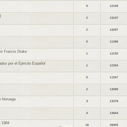
0
12109
)
2
13197
2
14297
0
11396
Sir Francis Drake
1
12150
dos por el Ejército Español
1
12364
0
11547
2
13090
n Noruega
3
13379
4
13844
n 1984
19
26905