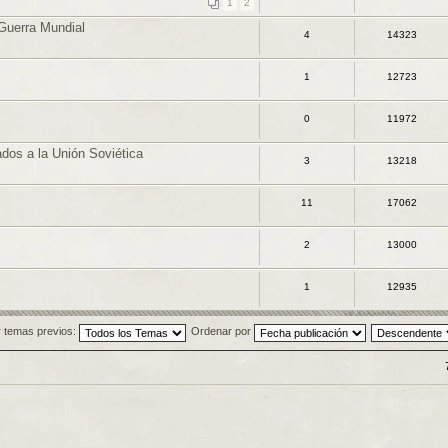
1
2
Guerra Mundial
4
14323
1
12723
M
0
11972
ados a la Unión Soviética
3
13218
11
17062
2
13000
1
12935
 temas previos:
Ordenar por