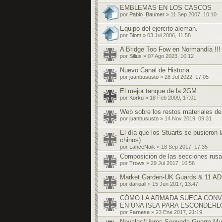
EMBLEMAS EN LOS CASCOS
por
Pablo_Baumer
» 11 Sep 2007, 10:10
Equipo del ejercito aleman.
por
Blom
» 03 Jul 2006, 11:58
A Bridge Too Fow en Normandía !!!
por
Silius
» 07 Ago 2023, 10:12
Nuevo Canal de Historia
por
juanbususto
» 28 Jul 2022, 17:05
El mejor tanque de la 2GM
por
Korku
» 18 Feb 2009, 17:01
Web sobre los restos materiales d
por
juanbususto
» 14 Nov 2019, 09:31
El día que los Stuarts se pusieron l
chinos)
por
LanceNaik
» 18 Sep 2017, 17:35
Composición de las secciones rus
por
Trows
» 29 Jul 2017, 10:56
Market Garden-UK Guards & 11 AD
por
darioall
» 15 Jun 2017, 13:47
CÓMO LA ARMADA SUECA CONV
EN UNA ISLA PARA ESCONDERL
por
Farnese
» 23 Ene 2017, 21:19
Novelas/Libros Segunda Guerra Mu