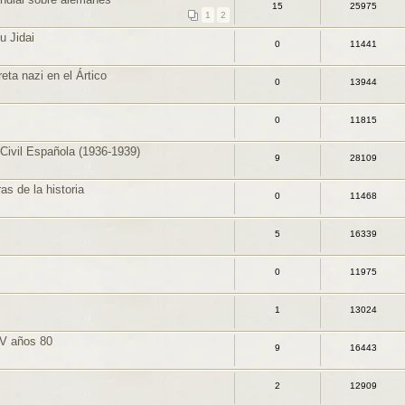
15
25975
1
2
u Jidai
0
11441
eta nazi en el Ártico
0
13944
0
11815
ivil Española (1936-1939)
9
28109
as de la historia
0
11468
5
16339
0
11975
1
13024
PV años 80
9
16443
2
12909