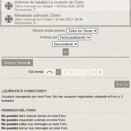
(Informe de batalla) La invasión de Creta
Último mensaje por
borjaav
«
04 Ene 2018, 20:02
Respuestas:
7
Miniaturas samuráis 15mm
Último mensaje por
Trows
«
11 Nov 2017, 09:46
Respuestas:
3
Mostrar temas previos:
Ordenar por
Nuevo Tema
615 temas
1
2
3
4
5
…
13
Ir a
¿QUIÉN ESTÁ CONECTADO?
Usuarios navegando por este Foro: No hay usuarios registrados visitando el Foro y 2
invitados
PERMISOS DEL FORO
No puedes
abrir nuevos temas en este Foro
No puedes
responder a temas en este Foro
No puedes
editar sus mensajes en este Foro
No puedes
borrar sus mensajes en este Foro