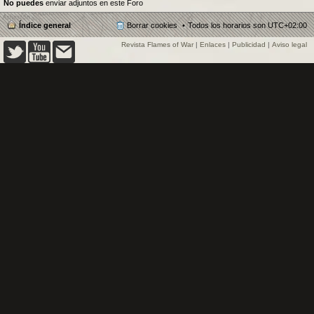
No puedes
enviar adjuntos en este Foro
Índice general
Borrar cookies
Todos los horarios son
UTC+02:00
Revista Flames of War
|
Enlaces
|
Publicidad
|
Aviso legal