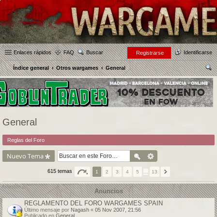
Enlaces rápidos
FAQ
Buscar
Identificarse
Registrarse
Índice general
Otros wargames
General
us
car
General
Reglas del Foro
Nuevo Tema
615 temas
1
2
3
4
5
…
13
Anuncios
REGLAMENTO DEL FORO WARGAMES SPAIN
Último mensaje por
Nagash
«
05 Nov 2007, 21:56
Publicado en
General