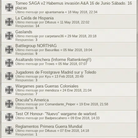
Torneo SAGA v2 Habemus invasión A&A 16 de Junio Sábado. 16
plazas
Último mensaje por
ajsantamaria
«
18 May 2018, 22:34
La Caída de Hispania
Último mensaje por
Difusus
«
11 May 2018, 22:02
Respuestas:
14
Gaslands
Último mensaje por
carpetano36
«
29 Mar 2018, 20:18
Respuestas:
3
Battlegroup NORTHAG
Último mensaje por
Basurillas
«
05 Mar 2018, 19:04
Respuestas:
9
Asaltando trinchera (Informe Rattenkrieg!!)
Último mensaje por
Trows
«
05 Mar 2018, 07:07
Jugadores de Frostgrave Madrid sur y Toledo
Último mensaje por
Kyu
«
13 Feb 2018, 20:49
Respuestas:
3
Wargames para Guerras Coloniales
Último mensaje por
mendoza
«
24 Ene 2018, 21:04
Respuestas:
7
Dracula^s America
Último mensaje por
Comandante_Peiper
«
19 Ene 2018, 21:58
Respuestas:
6
Test Of Honour- "Nuevo" wargame de warlord.
Último mensaje por
Badpescahero
«
09 Ene 2018, 14:33
Reglamentos Primera Guerra Mundial
Último mensaje por
Difusus
«
07 Ene 2018, 14:18
Respuestas:
1