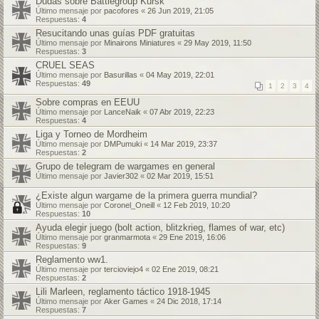
Dudas sobre Battlegroup Kursk
Último mensaje por
pacofores
«
26 Jun 2019, 21:05
Respuestas:
4
Resucitando unas guías PDF gratuitas
Último mensaje por
Minairons Miniatures
«
29 May 2019, 11:50
Respuestas:
3
CRUEL SEAS
Último mensaje por
Basurillas
«
04 May 2019, 22:01
Respuestas:
49
1
2
3
4
Sobre compras en EEUU
Último mensaje por
LanceNaik
«
07 Abr 2019, 22:23
Respuestas:
4
Liga y Torneo de Mordheim
Último mensaje por
DMPumuki
«
14 Mar 2019, 23:37
Respuestas:
2
Grupo de telegram de wargames en general
Último mensaje por
Javier302
«
02 Mar 2019, 15:51
¿Existe algun wargame de la primera guerra mundial?
Último mensaje por
Coronel_Oneill
«
12 Feb 2019, 10:20
Respuestas:
10
Ayuda elegir juego (bolt action, blitzkrieg, flames of war, etc)
Último mensaje por
granmarmota
«
29 Ene 2019, 16:06
Respuestas:
9
Reglamento ww1.
Último mensaje por
tercioviejo4
«
02 Ene 2019, 08:21
Respuestas:
2
Lili Marleen, reglamento táctico 1918-1945
Último mensaje por
Aker Games
«
24 Dic 2018, 17:14
Respuestas:
7