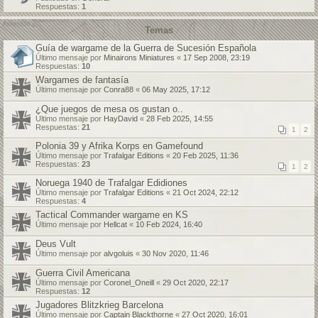
Respuestas:
1
Temas
Guía de wargame de la Guerra de Sucesión Española
Último mensaje por
Minairons Miniatures
«
17 Sep 2008, 23:19
Respuestas:
10
Wargames de fantasía
Último mensaje por
Conra88
«
06 May 2025, 17:12
¿Que juegos de mesa os gustan o..
Último mensaje por
HayDavid
«
28 Feb 2025, 14:55
Respuestas:
21
1
2
Polonia 39 y Afrika Korps en Gamefound
Último mensaje por
Trafalgar Editions
«
20 Feb 2025, 11:36
Respuestas:
23
1
2
Noruega 1940 de Trafalgar Edidiones
Último mensaje por
Trafalgar Editions
«
21 Oct 2024, 22:12
Respuestas:
4
Tactical Commander wargame en KS
Último mensaje por
Hellcat
«
10 Feb 2024, 16:40
Deus Vult
Último mensaje por
alvgoluis
«
30 Nov 2020, 11:46
Guerra Civil Americana
Último mensaje por
Coronel_Oneill
«
29 Oct 2020, 22:17
Respuestas:
12
Jugadores Blitzkrieg Barcelona
Último mensaje por
Captain Blackthorne
«
27 Oct 2020, 16:01