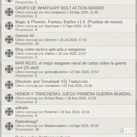
Respuestas:
1
GRUPO DE WHATSAPP BOLT ACTION MADRID
Último mensaje por
Aru miniatures
«
29 Ago 2020, 21:40
Respuestas:
1
Magic & Phoenix: Fantasy Battles v1.6. (Pruebas de testeo)
Último mensaje por
Nachuata
«
17 Ago 2020, 13:30
Respuestas:
4
memoir 44
Último mensaje por
Derrect
«
16 Jul 2020, 17:41
Respuestas:
12
Blog sobre tactica aplicada a wargames
Último mensaje por
chilreu
«
16 Jun 2020, 22:57
Respuestas:
2
MAR ROJO, el mejor wargame naval de cartas sobre la guerra
civil (20 abril)
Último mensaje por
generalinvierno
«
27 Abr 2020, 13:57
Respuestas:
5
[Muskets and Tomahawk V2] Traducción
Último mensaje por
muratomo
«
01 Feb 2020, 23:36
HONOR Y TRINCHERAS JUEGO PRIMERA GUERRA MUNDIAL
Último mensaje por
Erhard Raus
«
28 Ene 2020, 15:33
Respuestas:
2
editado
Último mensaje por
Petermil
«
18 Nov 2019, 13:16
Respuestas:
4
Rattenkrieg!!
Último mensaje por
Badpescahero
«
10 Ago 2019, 15:39
Respuestas:
16
1
2