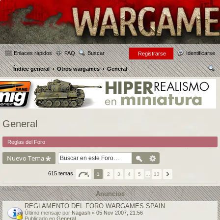
Enlaces rápidos
FAQ
Buscar
Identificarse
Registrarse
Índice general
Otros wargames
General
us
car
General
Reglas del Foro
Nuevo Tema
615 temas
1
2
3
4
5
…
13
Anuncios
REGLAMENTO DEL FORO WARGAMES SPAIN
Último mensaje por
Nagash
«
05 Nov 2007, 21:56
Publicado en
General