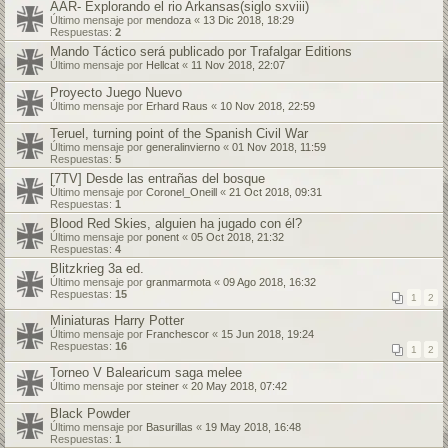
AAR- Explorando el rio Arkansas(siglo sxviii)
Último mensaje por
mendoza
«
13 Dic 2018, 18:29
Respuestas:
2
Mando Táctico será publicado por Trafalgar Editions
Último mensaje por
Hellcat
«
11 Nov 2018, 22:07
Proyecto Juego Nuevo
Último mensaje por
Erhard Raus
«
10 Nov 2018, 22:59
Teruel, turning point of the Spanish Civil War
Último mensaje por
generalinvierno
«
01 Nov 2018, 11:59
Respuestas:
5
[7TV] Desde las entrañas del bosque
Último mensaje por
Coronel_Oneill
«
21 Oct 2018, 09:31
Respuestas:
1
Blood Red Skies, alguien ha jugado con él?
Último mensaje por
ponent
«
05 Oct 2018, 21:32
Respuestas:
4
Blitzkrieg 3a ed.
Último mensaje por
granmarmota
«
09 Ago 2018, 16:32
Respuestas:
15
1
2
Miniaturas Harry Potter
Último mensaje por
Franchescor
«
15 Jun 2018, 19:24
Respuestas:
16
1
2
Torneo V Balearicum saga melee
Último mensaje por
steiner
«
20 May 2018, 07:42
Black Powder
Último mensaje por
Basurillas
«
19 May 2018, 16:48
Respuestas:
1