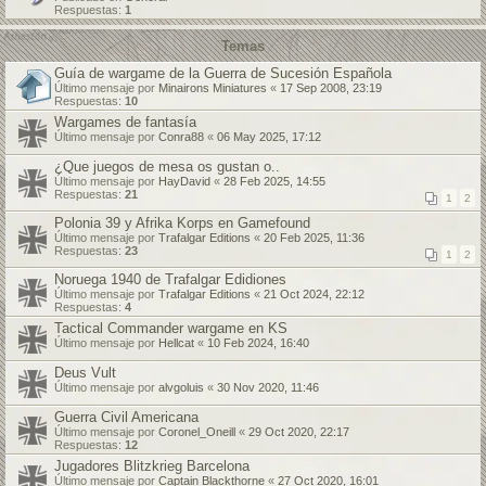
Respuestas:
1
Temas
Guía de wargame de la Guerra de Sucesión Española
Último mensaje por
Minairons Miniatures
«
17 Sep 2008, 23:19
Respuestas:
10
Wargames de fantasía
Último mensaje por
Conra88
«
06 May 2025, 17:12
¿Que juegos de mesa os gustan o..
Último mensaje por
HayDavid
«
28 Feb 2025, 14:55
Respuestas:
21
1
2
Polonia 39 y Afrika Korps en Gamefound
Último mensaje por
Trafalgar Editions
«
20 Feb 2025, 11:36
Respuestas:
23
1
2
Noruega 1940 de Trafalgar Edidiones
Último mensaje por
Trafalgar Editions
«
21 Oct 2024, 22:12
Respuestas:
4
Tactical Commander wargame en KS
Último mensaje por
Hellcat
«
10 Feb 2024, 16:40
Deus Vult
Último mensaje por
alvgoluis
«
30 Nov 2020, 11:46
Guerra Civil Americana
Último mensaje por
Coronel_Oneill
«
29 Oct 2020, 22:17
Respuestas:
12
Jugadores Blitzkrieg Barcelona
Último mensaje por
Captain Blackthorne
«
27 Oct 2020, 16:01