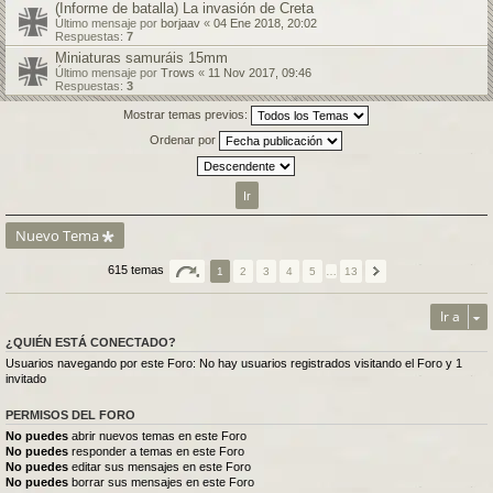
(Informe de batalla) La invasión de Creta
Último mensaje por
borjaav
«
04 Ene 2018, 20:02
Respuestas:
7
Miniaturas samuráis 15mm
Último mensaje por
Trows
«
11 Nov 2017, 09:46
Respuestas:
3
Mostrar temas previos:
Ordenar por
Nuevo Tema
615 temas
1
2
3
4
5
…
13
Ir a
¿QUIÉN ESTÁ CONECTADO?
Usuarios navegando por este Foro: No hay usuarios registrados visitando el Foro y 1
invitado
PERMISOS DEL FORO
No puedes
abrir nuevos temas en este Foro
No puedes
responder a temas en este Foro
No puedes
editar sus mensajes en este Foro
No puedes
borrar sus mensajes en este Foro