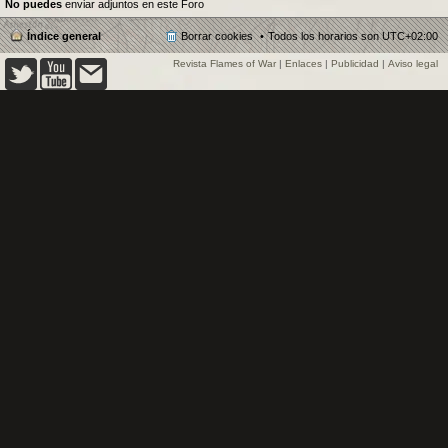
No puedes
enviar adjuntos en este Foro
Índice general
Borrar cookies
Todos los horarios son
UTC+02:00
Revista Flames of War
|
Enlaces
|
Publicidad
|
Aviso legal