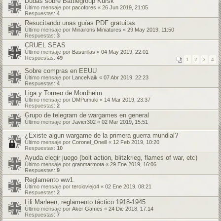
Dudas sobre Battlegroup Kursk
Último mensaje por
pacofores
«
26 Jun 2019, 21:05
Respuestas:
4
Resucitando unas guías PDF gratuitas
Último mensaje por
Minairons Miniatures
«
29 May 2019, 11:50
Respuestas:
3
CRUEL SEAS
Último mensaje por
Basurillas
«
04 May 2019, 22:01
Respuestas:
49
1
2
3
4
Sobre compras en EEUU
Último mensaje por
LanceNaik
«
07 Abr 2019, 22:23
Respuestas:
4
Liga y Torneo de Mordheim
Último mensaje por
DMPumuki
«
14 Mar 2019, 23:37
Respuestas:
2
Grupo de telegram de wargames en general
Último mensaje por
Javier302
«
02 Mar 2019, 15:51
¿Existe algun wargame de la primera guerra mundial?
Último mensaje por
Coronel_Oneill
«
12 Feb 2019, 10:20
Respuestas:
10
Ayuda elegir juego (bolt action, blitzkrieg, flames of war, etc)
Último mensaje por
granmarmota
«
29 Ene 2019, 16:06
Respuestas:
9
Reglamento ww1.
Último mensaje por
tercioviejo4
«
02 Ene 2019, 08:21
Respuestas:
2
Lili Marleen, reglamento táctico 1918-1945
Último mensaje por
Aker Games
«
24 Dic 2018, 17:14
Respuestas:
7