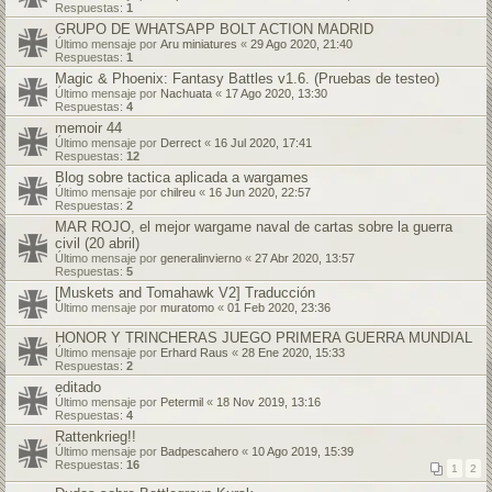
Respuestas:
1
GRUPO DE WHATSAPP BOLT ACTION MADRID
Último mensaje por
Aru miniatures
«
29 Ago 2020, 21:40
Respuestas:
1
Magic & Phoenix: Fantasy Battles v1.6. (Pruebas de testeo)
Último mensaje por
Nachuata
«
17 Ago 2020, 13:30
Respuestas:
4
memoir 44
Último mensaje por
Derrect
«
16 Jul 2020, 17:41
Respuestas:
12
Blog sobre tactica aplicada a wargames
Último mensaje por
chilreu
«
16 Jun 2020, 22:57
Respuestas:
2
MAR ROJO, el mejor wargame naval de cartas sobre la guerra
civil (20 abril)
Último mensaje por
generalinvierno
«
27 Abr 2020, 13:57
Respuestas:
5
[Muskets and Tomahawk V2] Traducción
Último mensaje por
muratomo
«
01 Feb 2020, 23:36
HONOR Y TRINCHERAS JUEGO PRIMERA GUERRA MUNDIAL
Último mensaje por
Erhard Raus
«
28 Ene 2020, 15:33
Respuestas:
2
editado
Último mensaje por
Petermil
«
18 Nov 2019, 13:16
Respuestas:
4
Rattenkrieg!!
Último mensaje por
Badpescahero
«
10 Ago 2019, 15:39
Respuestas:
16
1
2