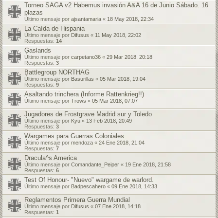
Torneo SAGA v2 Habemus invasión A&A 16 de Junio Sábado. 16
plazas
Último mensaje por
ajsantamaria
«
18 May 2018, 22:34
La Caída de Hispania
Último mensaje por
Difusus
«
11 May 2018, 22:02
Respuestas:
14
Gaslands
Último mensaje por
carpetano36
«
29 Mar 2018, 20:18
Respuestas:
3
Battlegroup NORTHAG
Último mensaje por
Basurillas
«
05 Mar 2018, 19:04
Respuestas:
9
Asaltando trinchera (Informe Rattenkrieg!!)
Último mensaje por
Trows
«
05 Mar 2018, 07:07
Jugadores de Frostgrave Madrid sur y Toledo
Último mensaje por
Kyu
«
13 Feb 2018, 20:49
Respuestas:
3
Wargames para Guerras Coloniales
Último mensaje por
mendoza
«
24 Ene 2018, 21:04
Respuestas:
7
Dracula^s America
Último mensaje por
Comandante_Peiper
«
19 Ene 2018, 21:58
Respuestas:
6
Test Of Honour- "Nuevo" wargame de warlord.
Último mensaje por
Badpescahero
«
09 Ene 2018, 14:33
Reglamentos Primera Guerra Mundial
Último mensaje por
Difusus
«
07 Ene 2018, 14:18
Respuestas:
1