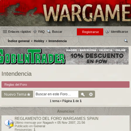
Enlaces rápidos
FAQ
Buscar
Identificarse
Registrarse
Índice general
Hobby
Intendencia
us
car
Intendencia
Reglas del Foro
Nuevo Tema
1 tema • Página
1
de
1
Anuncios
REGLAMENTO DEL FORO WARGAMES SPAIN
Último mensaje por
Nagash
«
05 Nov 2007, 21:56
Publicado en
General
Respuestas:
1