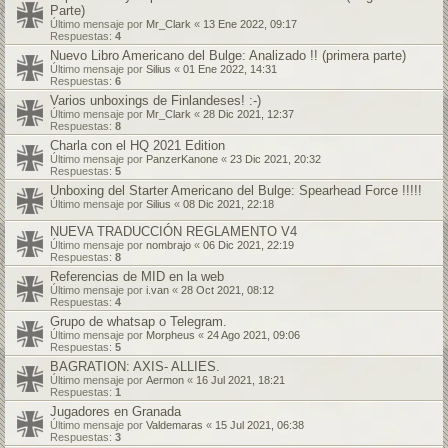
Parte)
Último mensaje por
Mr_Clark
«
13 Ene 2022, 09:17
Respuestas:
4
Nuevo Libro Americano del Bulge: Analizado !! (primera parte)
Último mensaje por
Silius
«
01 Ene 2022, 14:31
Respuestas:
6
Varios unboxings de Finlandeses! :-)
Último mensaje por
Mr_Clark
«
28 Dic 2021, 12:37
Respuestas:
8
Charla con el HQ 2021 Edition
Último mensaje por
PanzerKanone
«
23 Dic 2021, 20:32
Respuestas:
5
Unboxing del Starter Americano del Bulge: Spearhead Force !!!!!
Último mensaje por
Silius
«
08 Dic 2021, 22:18
NUEVA TRADUCCIÓN REGLAMENTO V4
Último mensaje por
nombrajo
«
06 Dic 2021, 22:19
Respuestas:
8
Referencias de MID en la web
Último mensaje por
i.van
«
28 Oct 2021, 08:12
Respuestas:
4
Grupo de whatsap o Telegram.
Último mensaje por
Morpheus
«
24 Ago 2021, 09:06
Respuestas:
5
BAGRATION: AXIS- ALLIES.
Último mensaje por
Aermon
«
16 Jul 2021, 18:21
Respuestas:
1
Jugadores en Granada
Último mensaje por
Valdemaras
«
15 Jul 2021, 06:38
Respuestas:
3