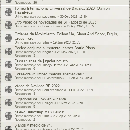
Respuestas:
10
Torneo Internacional Universal de Badajoz 2023: Opinión
Tripadvisor
Último mensaje por
pacofores
«
30 Oct 2023, 11:40
Otro vídeo de novedades de BF (agosto de 2023)
Último mensaje por
PanzerKanone
«
12 Ago 2023, 18:15
Ordenes de Movimiento: Follow Me, Shoot And Scoot, Dig In,
Cross Here
Último mensaje por
Silius
«
19 Jun 2023, 21:53
Pedido conjunto a imprenta: cartas Battle Plans
Último mensaje por
Nagash
«
23 May 2023, 16:10
Respuestas:
3
Dudas varias de jugador novato.
Último mensaje por
Juanjo Herran
«
26 Abr 2023, 12:08
Respuestas:
6
Horse-drawn limber, marcas alternativas?
Último mensaje por
El Reverendo
«
19 Feb 2023, 20:51
Vídeo de Navidad BF 2022
Último mensaje por
PanzerKanone
«
31 Dic 2022, 11:59
Respuestas:
9
Jugadores de FoW en Alicante
Último mensaje por
Calagar
«
13 Nov 2022, 23:00
Respuestas:
5
Nuevo Unboxing: M18 Hellcat
Último mensaje por
Silius
«
26 Sep 2022, 20:31
Respuestas:
2
3 años y medio de v4.
Último mensaje por
Aermon
«
12 Sep 2022, 21:09