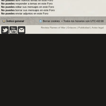
No puedes
abrir nuevos temas en este Foro
No puedes
responder a temas en este Foro
No puedes
editar sus mensajes en este Foro
No puedes
borrar sus mensajes en este Foro
No puedes
enviar adjuntos en este Foro
Índice general
Borrar cookies
Todos los horarios son
UTC+02:00
Revista Flames of War
|
Enlaces
|
Publicidad
|
Aviso legal