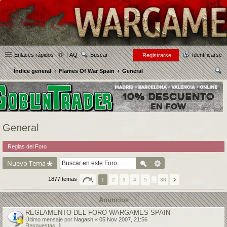
Enlaces rápidos
FAQ
Buscar
Identificarse
Registrarse
Índice general
Flames Of War Spain
General
us
car
General
Reglas del Foro
Nuevo Tema
1877 temas
1
2
3
4
5
…
38
Anuncios
REGLAMENTO DEL FORO WARGAMES SPAIN
Último mensaje por
Nagash
«
05 Nov 2007, 21:56
Respuestas:
1