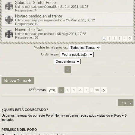
Sobre las Starter Force
Último mensaje por
Conra88
«
21 Jun 2021, 18:25
Respuestas:
4
Novato perdido en el frente
Último mensaje por
miguelondrio
«
24 May 2021, 08:32
Respuestas:
10
Nuevo libro 'Nam
Último mensaje por
chilreu
«
05 May 2021, 17:55
Respuestas:
66
1
2
3
4
5
Mostrar temas previos:
Ordenar por
Nuevo Tema
1877 temas
1
2
3
4
5
…
38
Ir a
¿QUIÉN ESTÁ CONECTADO?
Usuarios navegando por este Foro: No hay usuarios registrados visitando el Foro y 3
invitados
PERMISOS DEL FORO