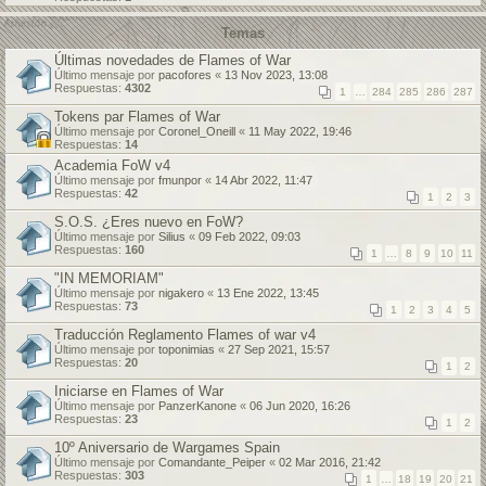
Temas
Últimas novedades de Flames of War
Último mensaje por
pacofores
«
13 Nov 2023, 13:08
Respuestas:
4302
1
…
284
285
286
287
Tokens par Flames of War
Último mensaje por
Coronel_Oneill
«
11 May 2022, 19:46
Respuestas:
14
Academia FoW v4
Último mensaje por
fmunpor
«
14 Abr 2022, 11:47
Respuestas:
42
1
2
3
S.O.S. ¿Eres nuevo en FoW?
Último mensaje por
Silius
«
09 Feb 2022, 09:03
Respuestas:
160
1
…
8
9
10
11
"IN MEMORIAM"
Último mensaje por
nigakero
«
13 Ene 2022, 13:45
Respuestas:
73
1
2
3
4
5
Traducción Reglamento Flames of war v4
Último mensaje por
toponimias
«
27 Sep 2021, 15:57
Respuestas:
20
1
2
Iniciarse en Flames of War
Último mensaje por
PanzerKanone
«
06 Jun 2020, 16:26
Respuestas:
23
1
2
10º Aniversario de Wargames Spain
Último mensaje por
Comandante_Peiper
«
02 Mar 2016, 21:42
Respuestas:
303
1
…
18
19
20
21