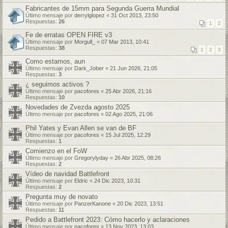
Fabricantes de 15mm para Segunda Guerra Mundial
Último mensaje por
derrylglopez
«
31 Oct 2013, 23:50
Respuestas:
26
1
2
Fe de erratas OPEN FIRE v3
Último mensaje por
Morgull_
«
07 Mar 2013, 10:41
Respuestas:
38
1
2
3
Como estamos, aun
Último mensaje por
Dark_Jober
«
21 Jun 2026, 21:05
Respuestas:
3
¿ seguimos activos ?
Último mensaje por
pacofores
«
25 Abr 2026, 21:16
Respuestas:
10
Novedades de Zvezda agosto 2025
Último mensaje por
pacofores
«
02 Ago 2025, 21:06
Phil Yates y Evan Allen se van de BF
Último mensaje por
pacofores
«
15 Jul 2025, 12:29
Respuestas:
1
Comienzo en el FoW
Último mensaje por
Gregorylyday
«
26 Abr 2025, 08:26
Respuestas:
2
Vídeo de navidad Battlefront
Último mensaje por
Eldric
«
24 Dic 2023, 10:31
Respuestas:
2
Pregunta muy de novato
Último mensaje por
PanzerKanone
«
20 Dic 2023, 13:51
Respuestas:
11
Pedido a Battlefront 2023: Cómo hacerlo y aclaraciones
Último mensaje por
pacofores
«
13 Nov 2023, 13:03