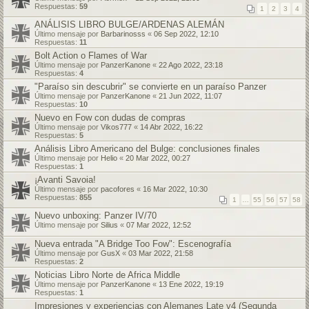
Respuestas:
59
1
2
3
4
ANÁLISIS LIBRO BULGE/ARDENAS ALEMÁN
Último mensaje por
Barbarinosss
«
06 Sep 2022, 12:10
Respuestas:
11
Bolt Action o Flames of War
Último mensaje por
PanzerKanone
«
22 Ago 2022, 23:18
Respuestas:
4
"Paraíso sin descubrir" se convierte en un paraíso Panzer
Último mensaje por
PanzerKanone
«
21 Jun 2022, 11:07
Respuestas:
10
Nuevo en Fow con dudas de compras
Último mensaje por
Vikos777
«
14 Abr 2022, 16:22
Respuestas:
5
Análisis Libro Americano del Bulge: conclusiones finales
Último mensaje por
Helio
«
20 Mar 2022, 00:27
Respuestas:
1
¡Avanti Savoia!
Último mensaje por
pacofores
«
16 Mar 2022, 10:30
Respuestas:
855
1
…
55
56
57
58
Nuevo unboxing: Panzer IV/70
Último mensaje por
Silius
«
07 Mar 2022, 12:52
Nueva entrada "A Bridge Too Fow": Escenografía
Último mensaje por
GusX
«
03 Mar 2022, 21:58
Respuestas:
2
Noticias Libro Norte de Africa Middle
Último mensaje por
PanzerKanone
«
13 Ene 2022, 19:19
Respuestas:
1
Impresiones y experiencias con Alemanes Late v4 (Segunda