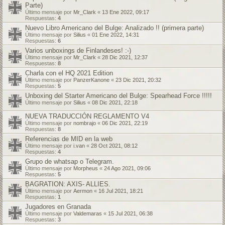
Parte)
Último mensaje por
Mr_Clark
«
13 Ene 2022, 09:17
Respuestas:
4
Nuevo Libro Americano del Bulge: Analizado !! (primera parte)
Último mensaje por
Silius
«
01 Ene 2022, 14:31
Respuestas:
6
Varios unboxings de Finlandeses! :-)
Último mensaje por
Mr_Clark
«
28 Dic 2021, 12:37
Respuestas:
8
Charla con el HQ 2021 Edition
Último mensaje por
PanzerKanone
«
23 Dic 2021, 20:32
Respuestas:
5
Unboxing del Starter Americano del Bulge: Spearhead Force !!!!!
Último mensaje por
Silius
«
08 Dic 2021, 22:18
NUEVA TRADUCCIÓN REGLAMENTO V4
Último mensaje por
nombrajo
«
06 Dic 2021, 22:19
Respuestas:
8
Referencias de MID en la web
Último mensaje por
i.van
«
28 Oct 2021, 08:12
Respuestas:
4
Grupo de whatsap o Telegram.
Último mensaje por
Morpheus
«
24 Ago 2021, 09:06
Respuestas:
5
BAGRATION: AXIS- ALLIES.
Último mensaje por
Aermon
«
16 Jul 2021, 18:21
Respuestas:
1
Jugadores en Granada
Último mensaje por
Valdemaras
«
15 Jul 2021, 06:38
Respuestas:
3