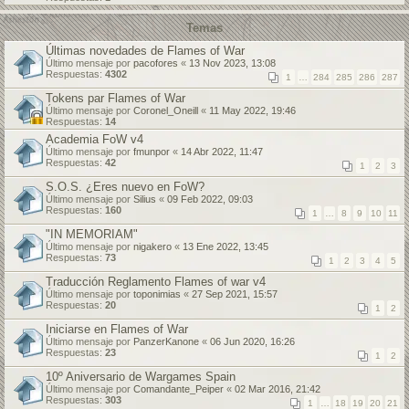
Temas
Últimas novedades de Flames of War
Último mensaje por
pacofores
«
13 Nov 2023, 13:08
Respuestas:
4302
1
…
284
285
286
287
Tokens par Flames of War
Último mensaje por
Coronel_Oneill
«
11 May 2022, 19:46
Respuestas:
14
Academia FoW v4
Último mensaje por
fmunpor
«
14 Abr 2022, 11:47
Respuestas:
42
1
2
3
S.O.S. ¿Eres nuevo en FoW?
Último mensaje por
Silius
«
09 Feb 2022, 09:03
Respuestas:
160
1
…
8
9
10
11
"IN MEMORIAM"
Último mensaje por
nigakero
«
13 Ene 2022, 13:45
Respuestas:
73
1
2
3
4
5
Traducción Reglamento Flames of war v4
Último mensaje por
toponimias
«
27 Sep 2021, 15:57
Respuestas:
20
1
2
Iniciarse en Flames of War
Último mensaje por
PanzerKanone
«
06 Jun 2020, 16:26
Respuestas:
23
1
2
10º Aniversario de Wargames Spain
Último mensaje por
Comandante_Peiper
«
02 Mar 2016, 21:42
Respuestas:
303
1
…
18
19
20
21