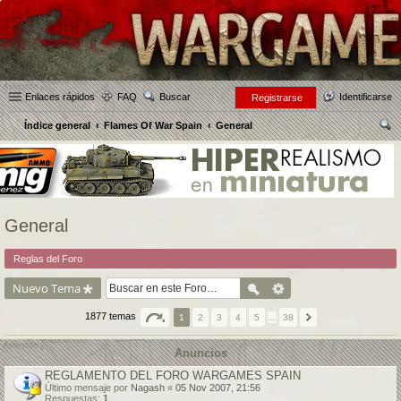
Enlaces rápidos
FAQ
Buscar
Identificarse
Registrarse
Índice general
Flames Of War Spain
General
us
car
General
Reglas del Foro
Nuevo Tema
1877 temas
1
2
3
4
5
…
38
Anuncios
REGLAMENTO DEL FORO WARGAMES SPAIN
Último mensaje por
Nagash
«
05 Nov 2007, 21:56
Respuestas:
1