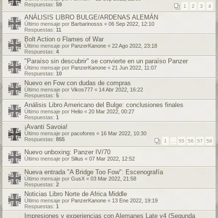
Respuestas:
59
1
2
3
4
ANÁLISIS LIBRO BULGE/ARDENAS ALEMÁN
Último mensaje por
Barbarinosss
«
06 Sep 2022, 12:10
Respuestas:
11
Bolt Action o Flames of War
Último mensaje por
PanzerKanone
«
22 Ago 2022, 23:18
Respuestas:
4
"Paraíso sin descubrir" se convierte en un paraíso Panzer
Último mensaje por
PanzerKanone
«
21 Jun 2022, 11:07
Respuestas:
10
Nuevo en Fow con dudas de compras
Último mensaje por
Vikos777
«
14 Abr 2022, 16:22
Respuestas:
5
Análisis Libro Americano del Bulge: conclusiones finales
Último mensaje por
Helio
«
20 Mar 2022, 00:27
Respuestas:
1
¡Avanti Savoia!
Último mensaje por
pacofores
«
16 Mar 2022, 10:30
Respuestas:
855
1
…
55
56
57
58
Nuevo unboxing: Panzer IV/70
Último mensaje por
Silius
«
07 Mar 2022, 12:52
Nueva entrada "A Bridge Too Fow": Escenografía
Último mensaje por
GusX
«
03 Mar 2022, 21:58
Respuestas:
2
Noticias Libro Norte de Africa Middle
Último mensaje por
PanzerKanone
«
13 Ene 2022, 19:19
Respuestas:
1
Impresiones y experiencias con Alemanes Late v4 (Segunda