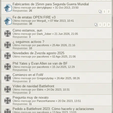
Fabricantes de 15mm para Segunda Guerra Mundial
Último mensaje por
derrylglopez
«
31 Oct 2013, 23:50
Respuestas:
26
1
2
Fe de erratas OPEN FIRE v3
Último mensaje por
Morgull_
«
07 Mar 2013, 10:41
Respuestas:
38
1
2
3
Como estamos, aun
Último mensaje por
Dark_Jober
«
21 Jun 2026, 21:05
Respuestas:
3
¿ seguimos activos ?
Último mensaje por
pacofores
«
25 Abr 2026, 21:16
Respuestas:
10
Novedades de Zvezda agosto 2025
Último mensaje por
pacofores
«
02 Ago 2025, 21:06
Phil Yates y Evan Allen se van de BF
Último mensaje por
pacofores
«
15 Jul 2025, 12:29
Respuestas:
1
Comienzo en el FoW
Último mensaje por
Gregorylyday
«
26 Abr 2025, 08:26
Respuestas:
2
Vídeo de navidad Battlefront
Último mensaje por
Eldric
«
24 Dic 2023, 10:31
Respuestas:
2
Pregunta muy de novato
Último mensaje por
PanzerKanone
«
20 Dic 2023, 13:51
Respuestas:
11
Pedido a Battlefront 2023: Cómo hacerlo y aclaraciones
Último mensaje por
pacofores
«
13 Nov 2023, 13:03