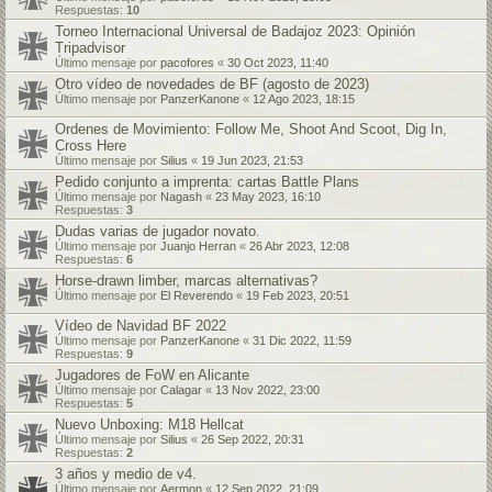
Respuestas:
10
Torneo Internacional Universal de Badajoz 2023: Opinión
Tripadvisor
Último mensaje por
pacofores
«
30 Oct 2023, 11:40
Otro vídeo de novedades de BF (agosto de 2023)
Último mensaje por
PanzerKanone
«
12 Ago 2023, 18:15
Ordenes de Movimiento: Follow Me, Shoot And Scoot, Dig In,
Cross Here
Último mensaje por
Silius
«
19 Jun 2023, 21:53
Pedido conjunto a imprenta: cartas Battle Plans
Último mensaje por
Nagash
«
23 May 2023, 16:10
Respuestas:
3
Dudas varias de jugador novato.
Último mensaje por
Juanjo Herran
«
26 Abr 2023, 12:08
Respuestas:
6
Horse-drawn limber, marcas alternativas?
Último mensaje por
El Reverendo
«
19 Feb 2023, 20:51
Vídeo de Navidad BF 2022
Último mensaje por
PanzerKanone
«
31 Dic 2022, 11:59
Respuestas:
9
Jugadores de FoW en Alicante
Último mensaje por
Calagar
«
13 Nov 2022, 23:00
Respuestas:
5
Nuevo Unboxing: M18 Hellcat
Último mensaje por
Silius
«
26 Sep 2022, 20:31
Respuestas:
2
3 años y medio de v4.
Último mensaje por
Aermon
«
12 Sep 2022, 21:09