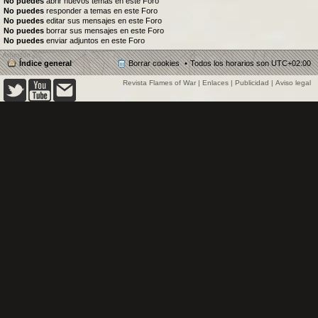
No puedes
abrir nuevos temas en este Foro
No puedes
responder a temas en este Foro
No puedes
editar sus mensajes en este Foro
No puedes
borrar sus mensajes en este Foro
No puedes
enviar adjuntos en este Foro
Índice general
Borrar cookies
Todos los horarios son
UTC+02:00
Revista Flames of War
|
Enlaces
|
Publicidad
|
Aviso legal