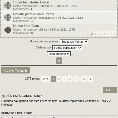
Sobre las Starter Force
Último mensaje por
Conra88
«
21 Jun 2021, 18:25
Respuestas:
4
Novato perdido en el frente
Último mensaje por
miguelondrio
«
24 May 2021, 08:32
Respuestas:
10
Nuevo libro 'Nam
Último mensaje por
chilreu
«
05 May 2021, 17:55
Respuestas:
66
1
2
3
4
5
Mostrar temas previos:
Ordenar por
Nuevo Tema
1877 temas
1
2
3
4
5
…
38
Ir a
¿QUIÉN ESTÁ CONECTADO?
Usuarios navegando por este Foro: No hay usuarios registrados visitando el Foro y 2
invitados
PERMISOS DEL FORO