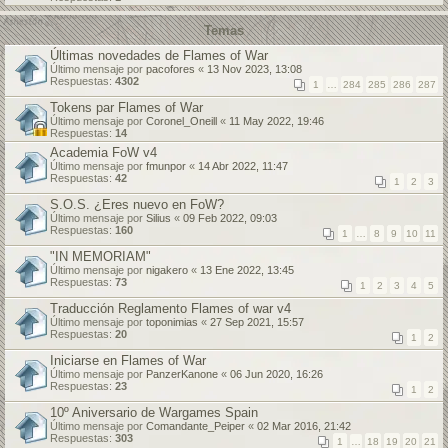
Temas
Últimas novedades de Flames of War
Último mensaje por
pacofores
«
13 Nov 2023, 13:08
Respuestas:
4302
1
…
284
285
286
287
Tokens par Flames of War
Último mensaje por
Coronel_Oneill
«
11 May 2022, 19:46
Respuestas:
14
Academia FoW v4
Último mensaje por
fmunpor
«
14 Abr 2022, 11:47
Respuestas:
42
1
2
3
S.O.S. ¿Eres nuevo en FoW?
Último mensaje por
Silius
«
09 Feb 2022, 09:03
Respuestas:
160
1
…
8
9
10
11
"IN MEMORIAM"
Último mensaje por
nigakero
«
13 Ene 2022, 13:45
Respuestas:
73
1
2
3
4
5
Traducción Reglamento Flames of war v4
Último mensaje por
toponimias
«
27 Sep 2021, 15:57
Respuestas:
20
1
2
Iniciarse en Flames of War
Último mensaje por
PanzerKanone
«
06 Jun 2020, 16:26
Respuestas:
23
1
2
10º Aniversario de Wargames Spain
Último mensaje por
Comandante_Peiper
«
02 Mar 2016, 21:42
Respuestas:
303
1
…
18
19
20
21