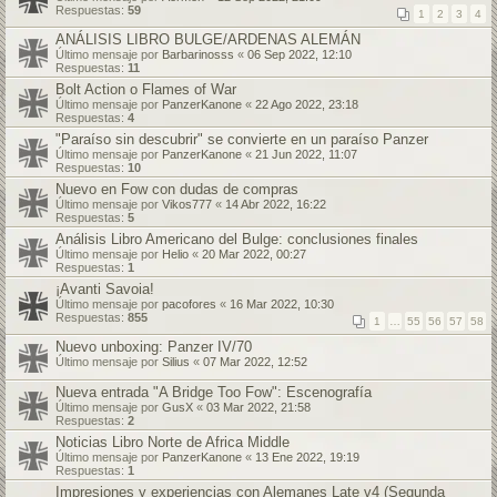
Respuestas:
59
1
2
3
4
ANÁLISIS LIBRO BULGE/ARDENAS ALEMÁN
Último mensaje por
Barbarinosss
«
06 Sep 2022, 12:10
Respuestas:
11
Bolt Action o Flames of War
Último mensaje por
PanzerKanone
«
22 Ago 2022, 23:18
Respuestas:
4
"Paraíso sin descubrir" se convierte en un paraíso Panzer
Último mensaje por
PanzerKanone
«
21 Jun 2022, 11:07
Respuestas:
10
Nuevo en Fow con dudas de compras
Último mensaje por
Vikos777
«
14 Abr 2022, 16:22
Respuestas:
5
Análisis Libro Americano del Bulge: conclusiones finales
Último mensaje por
Helio
«
20 Mar 2022, 00:27
Respuestas:
1
¡Avanti Savoia!
Último mensaje por
pacofores
«
16 Mar 2022, 10:30
Respuestas:
855
1
…
55
56
57
58
Nuevo unboxing: Panzer IV/70
Último mensaje por
Silius
«
07 Mar 2022, 12:52
Nueva entrada "A Bridge Too Fow": Escenografía
Último mensaje por
GusX
«
03 Mar 2022, 21:58
Respuestas:
2
Noticias Libro Norte de Africa Middle
Último mensaje por
PanzerKanone
«
13 Ene 2022, 19:19
Respuestas:
1
Impresiones y experiencias con Alemanes Late v4 (Segunda