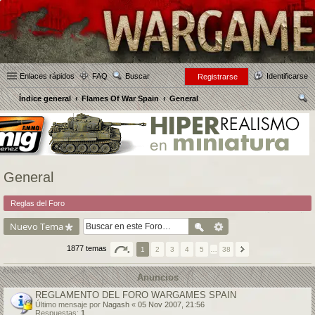
Enlaces rápidos
FAQ
Buscar
Identificarse
Registrarse
Índice general
Flames Of War Spain
General
us
car
General
Reglas del Foro
Nuevo Tema
1877 temas
1
2
3
4
5
…
38
Anuncios
REGLAMENTO DEL FORO WARGAMES SPAIN
Último mensaje por
Nagash
«
05 Nov 2007, 21:56
Respuestas:
1