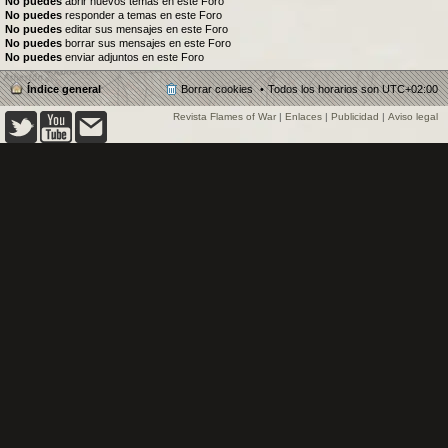
No puedes
abrir nuevos temas en este Foro
No puedes
responder a temas en este Foro
No puedes
editar sus mensajes en este Foro
No puedes
borrar sus mensajes en este Foro
No puedes
enviar adjuntos en este Foro
Índice general
Borrar cookies
Todos los horarios son
UTC+02:00
Revista Flames of War
|
Enlaces
|
Publicidad
|
Aviso legal