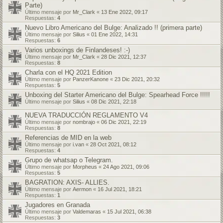
Parte)
Último mensaje por
Mr_Clark
«
13 Ene 2022, 09:17
Respuestas:
4
Nuevo Libro Americano del Bulge: Analizado !! (primera parte)
Último mensaje por
Silius
«
01 Ene 2022, 14:31
Respuestas:
6
Varios unboxings de Finlandeses! :-)
Último mensaje por
Mr_Clark
«
28 Dic 2021, 12:37
Respuestas:
8
Charla con el HQ 2021 Edition
Último mensaje por
PanzerKanone
«
23 Dic 2021, 20:32
Respuestas:
5
Unboxing del Starter Americano del Bulge: Spearhead Force !!!!!
Último mensaje por
Silius
«
08 Dic 2021, 22:18
NUEVA TRADUCCIÓN REGLAMENTO V4
Último mensaje por
nombrajo
«
06 Dic 2021, 22:19
Respuestas:
8
Referencias de MID en la web
Último mensaje por
i.van
«
28 Oct 2021, 08:12
Respuestas:
4
Grupo de whatsap o Telegram.
Último mensaje por
Morpheus
«
24 Ago 2021, 09:06
Respuestas:
5
BAGRATION: AXIS- ALLIES.
Último mensaje por
Aermon
«
16 Jul 2021, 18:21
Respuestas:
1
Jugadores en Granada
Último mensaje por
Valdemaras
«
15 Jul 2021, 06:38
Respuestas:
3