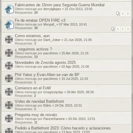
Fabricantes de 15mm para Segunda Guerra Mundial
Último mensaje por
derrylglopez
«
31 Oct 2013, 23:50
Respuestas:
26
1
2
Fe de erratas OPEN FIRE v3
Último mensaje por
Morgull_
«
07 Mar 2013, 10:41
Respuestas:
38
1
2
3
Como estamos, aun
Último mensaje por
Dark_Jober
«
21 Jun 2026, 21:05
Respuestas:
3
¿ seguimos activos ?
Último mensaje por
pacofores
«
25 Abr 2026, 21:16
Respuestas:
10
Novedades de Zvezda agosto 2025
Último mensaje por
pacofores
«
02 Ago 2025, 21:06
Phil Yates y Evan Allen se van de BF
Último mensaje por
pacofores
«
15 Jul 2025, 12:29
Respuestas:
1
Comienzo en el FoW
Último mensaje por
Gregorylyday
«
26 Abr 2025, 08:26
Respuestas:
2
Vídeo de navidad Battlefront
Último mensaje por
Eldric
«
24 Dic 2023, 10:31
Respuestas:
2
Pregunta muy de novato
Último mensaje por
PanzerKanone
«
20 Dic 2023, 13:51
Respuestas:
11
Pedido a Battlefront 2023: Cómo hacerlo y aclaraciones
Último mensaje por
pacofores
«
13 Nov 2023, 13:03