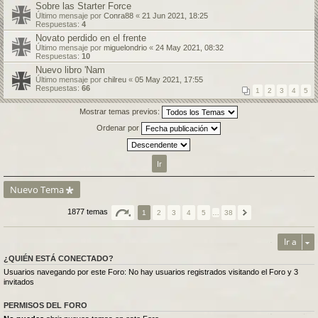
Sobre las Starter Force
Último mensaje por
Conra88
«
21 Jun 2021, 18:25
Respuestas:
4
Novato perdido en el frente
Último mensaje por
miguelondrio
«
24 May 2021, 08:32
Respuestas:
10
Nuevo libro 'Nam
Último mensaje por
chilreu
«
05 May 2021, 17:55
Respuestas:
66
1
2
3
4
5
Mostrar temas previos:
Ordenar por
Nuevo Tema
1877 temas
1
2
3
4
5
…
38
Ir a
¿QUIÉN ESTÁ CONECTADO?
Usuarios navegando por este Foro: No hay usuarios registrados visitando el Foro y 3
invitados
PERMISOS DEL FORO