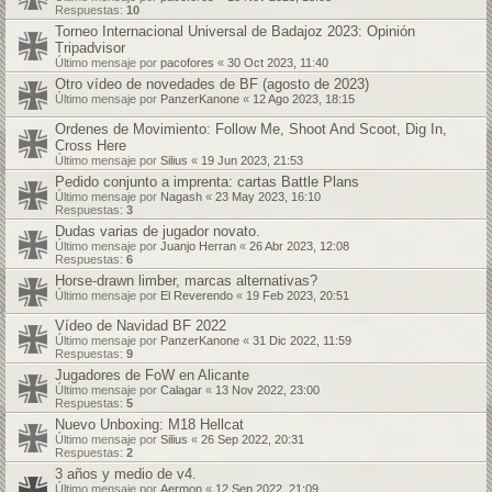
Respuestas:
10
Torneo Internacional Universal de Badajoz 2023: Opinión
Tripadvisor
Último mensaje por
pacofores
«
30 Oct 2023, 11:40
Otro vídeo de novedades de BF (agosto de 2023)
Último mensaje por
PanzerKanone
«
12 Ago 2023, 18:15
Ordenes de Movimiento: Follow Me, Shoot And Scoot, Dig In,
Cross Here
Último mensaje por
Silius
«
19 Jun 2023, 21:53
Pedido conjunto a imprenta: cartas Battle Plans
Último mensaje por
Nagash
«
23 May 2023, 16:10
Respuestas:
3
Dudas varias de jugador novato.
Último mensaje por
Juanjo Herran
«
26 Abr 2023, 12:08
Respuestas:
6
Horse-drawn limber, marcas alternativas?
Último mensaje por
El Reverendo
«
19 Feb 2023, 20:51
Vídeo de Navidad BF 2022
Último mensaje por
PanzerKanone
«
31 Dic 2022, 11:59
Respuestas:
9
Jugadores de FoW en Alicante
Último mensaje por
Calagar
«
13 Nov 2022, 23:00
Respuestas:
5
Nuevo Unboxing: M18 Hellcat
Último mensaje por
Silius
«
26 Sep 2022, 20:31
Respuestas:
2
3 años y medio de v4.
Último mensaje por
Aermon
«
12 Sep 2022, 21:09