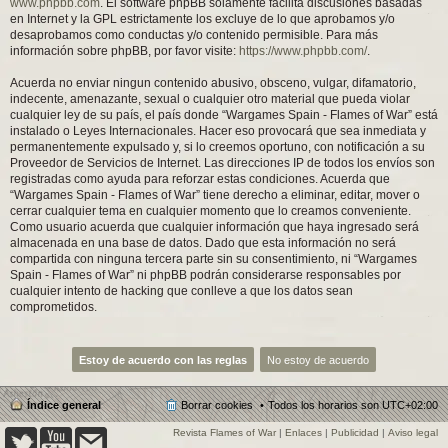
www.phpbb.com
. El software phpBB solamente facilita discusiones basadas
en Internet y la GPL estrictamente los excluye de lo que aprobamos y/o
desaprobamos como conductas y/o contenido permisible. Para más
información sobre phpBB, por favor visite:
https://www.phpbb.com/
.
Acuerda no enviar ningun contenido abusivo, obsceno, vulgar, difamatorio,
indecente, amenazante, sexual o cualquier otro material que pueda violar
cualquier ley de su país, el país donde “Wargames Spain - Flames of War” está
instalado o Leyes Internacionales. Hacer eso provocará que sea inmediata y
permanentemente expulsado y, si lo creemos oportuno, con notificación a su
Proveedor de Servicios de Internet. Las direcciones IP de todos los envíos son
registradas como ayuda para reforzar estas condiciones. Acuerda que
“Wargames Spain - Flames of War” tiene derecho a eliminar, editar, mover o
cerrar cualquier tema en cualquier momento que lo creamos conveniente.
Como usuario acuerda que cualquier información que haya ingresado será
almacenada en una base de datos. Dado que esta información no será
compartida con ninguna tercera parte sin su consentimiento, ni “Wargames
Spain - Flames of War” ni phpBB podrán considerarse responsables por
cualquier intento de hacking que conlleve a que los datos sean
comprometidos.
Índice general
Borrar cookies
Todos los horarios son
UTC+02:00
Revista Flames of War
|
Enlaces
|
Publicidad
|
Aviso legal