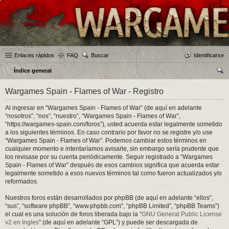
Enlaces rápidos
FAQ
Buscar
Identificarse
Índice general
us
Wargames Spain - Flames of War - Registro
car
Al ingresar en “Wargames Spain - Flames of War” (de aquí en adelante
“nosotros”, “nos”, “nuestro”, “Wargames Spain - Flames of War”,
“https://wargames-spain.com/foros”), usted acuerda estar legalmente sometido
a los siguientes términos. En caso contrario por favor no se registre y/o use
“Wargames Spain - Flames of War”. Podemos cambiar estos términos en
cualquier momento e intentaríamos avisarle, sin embargo sería prudente que
los revisase por su cuenta periódicamente. Seguir registrado a “Wargames
Spain - Flames of War” después de esos cambios significa que acuerda estar
legalmente sometido a esos nuevos términos tal como fueron actualizados y/o
reformados.
Nuestros foros están desarrollados por phpBB (de aquí en adelante “ellos”,
“sus”, “software phpBB”, “www.phpbb.com”, “phpBB Limited”, “phpBB Teams”)
el cual es una solución de foros liberada bajo la “
GNU General Public License
v2 en Ingles
” (de aquí en adelante “GPL”) y puede ser descargada de