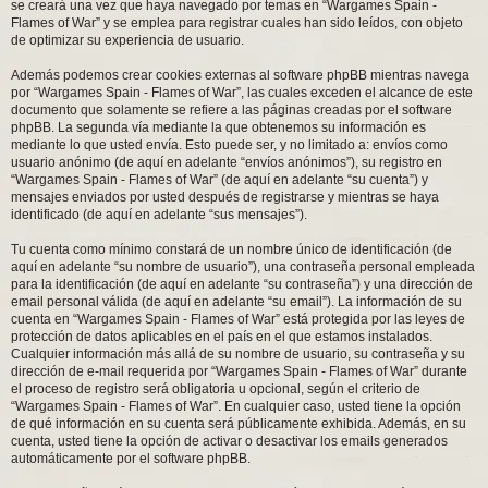
se creará una vez que haya navegado por temas en “Wargames Spain -
Flames of War” y se emplea para registrar cuales han sido leídos, con objeto
de optimizar su experiencia de usuario.
Además podemos crear cookies externas al software phpBB mientras navega
por “Wargames Spain - Flames of War”, las cuales exceden el alcance de este
documento que solamente se refiere a las páginas creadas por el software
phpBB. La segunda vía mediante la que obtenemos su información es
mediante lo que usted envía. Esto puede ser, y no limitado a: envíos como
usuario anónimo (de aquí en adelante “envíos anónimos”), su registro en
“Wargames Spain - Flames of War” (de aquí en adelante “su cuenta”) y
mensajes enviados por usted después de registrarse y mientras se haya
identificado (de aquí en adelante “sus mensajes”).
Tu cuenta como mínimo constará de un nombre único de identificación (de
aquí en adelante “su nombre de usuario”), una contraseña personal empleada
para la identificación (de aquí en adelante “su contraseña”) y una dirección de
email personal válida (de aquí en adelante “su email”). La información de su
cuenta en “Wargames Spain - Flames of War” está protegida por las leyes de
protección de datos aplicables en el país en el que estamos instalados.
Cualquier información más allá de su nombre de usuario, su contraseña y su
dirección de e-mail requerida por “Wargames Spain - Flames of War” durante
el proceso de registro será obligatoria u opcional, según el criterio de
“Wargames Spain - Flames of War”. En cualquier caso, usted tiene la opción
de qué información en su cuenta será públicamente exhibida. Además, en su
cuenta, usted tiene la opción de activar o desactivar los emails generados
automáticamente por el software phpBB.