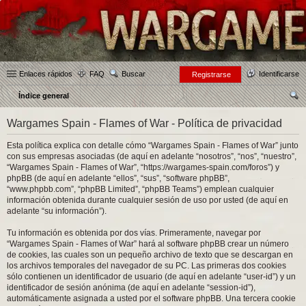
Enlaces rápidos
FAQ
Buscar
Identificarse
Registrarse
Índice general
us
Wargames Spain - Flames of War - Política de privacidad
car
Esta política explica con detalle cómo “Wargames Spain - Flames of War” junto
con sus empresas asociadas (de aquí en adelante “nosotros”, “nos”, “nuestro”,
“Wargames Spain - Flames of War”, “https://wargames-spain.com/foros”) y
phpBB (de aquí en adelante “ellos”, “sus”, “software phpBB”,
“www.phpbb.com”, “phpBB Limited”, “phpBB Teams”) emplean cualquier
información obtenida durante cualquier sesión de uso por usted (de aquí en
adelante “su información”).
Tu información es obtenida por dos vías. Primeramente, navegar por
“Wargames Spain - Flames of War” hará al software phpBB crear un número
de cookies, las cuales son un pequeño archivo de texto que se descargan en
los archivos temporales del navegador de su PC. Las primeras dos cookies
sólo contienen un identificador de usuario (de aquí en adelante “user-id”) y un
identificador de sesión anónima (de aquí en adelante “session-id”),
automáticamente asignada a usted por el software phpBB. Una tercera cookie