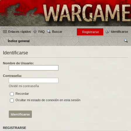
Enlaces rápidos
FAQ
Buscar
Identificarse
Registrarse
Índice general
us
Identificarse
car
Nombre de Usuario:
Contraseña:
Olvidé mi contraseña
Recordar
Ocultar mi estado de conexión en esta sesión
REGISTRARSE