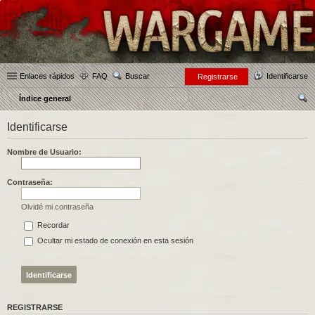
Enlaces rápidos
FAQ
Buscar
Identificarse
Registrarse
Índice general
us
Identificarse
car
Nombre de Usuario:
Contraseña:
Olvidé mi contraseña
Recordar
Ocultar mi estado de conexión en esta sesión
REGISTRARSE