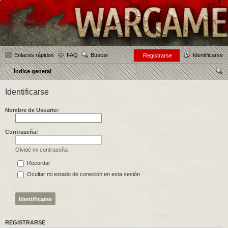
Enlaces rápidos
FAQ
Buscar
Identificarse
Registrarse
Índice general
us
Identificarse
car
Nombre de Usuario:
Contraseña:
Olvidé mi contraseña
Recordar
Ocultar mi estado de conexión en esta sesión
REGISTRARSE