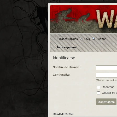
Enlaces rápidos
FAQ
Buscar
Índice general
Identificarse
Nombre de Usuario:
Contraseña:
Olvidé mi contr
Recordar
Ocultar mi 
REGISTRARSE