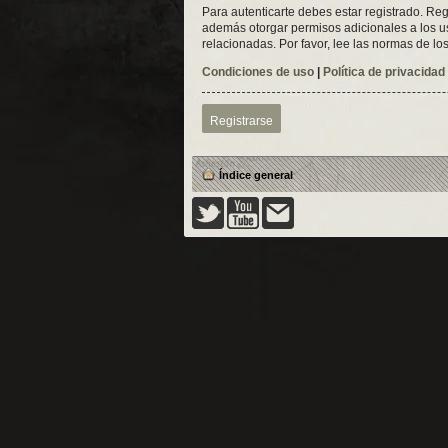
Para autenticarte debes estar registrado. Reg
además otorgar permisos adicionales a los usu
relacionadas. Por favor, lee las normas de los
Condiciones de uso
|
Política de privacidad
Registrarse
Índice general