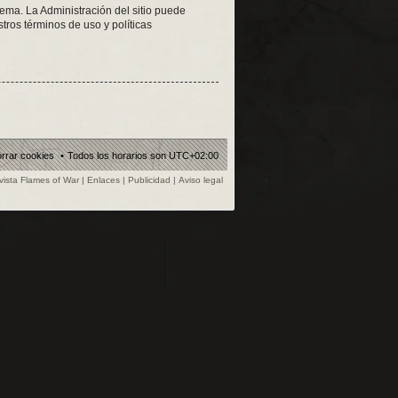
tema. La Administración del sitio puede
tros términos de uso y políticas
rrar cookies
Todos los horarios son
UTC+02:00
vista Flames of War
|
Enlaces
|
Publicidad
|
Aviso legal