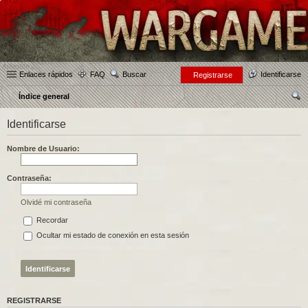
Enlaces rápidos
FAQ
Buscar
Identificarse
Registrarse
Índice general
us
Identificarse
car
Nombre de Usuario:
Contraseña:
Olvidé mi contraseña
Recordar
Ocultar mi estado de conexión en esta sesión
REGISTRARSE