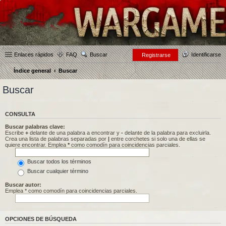
Enlaces rápidos
FAQ
Buscar
Identificarse
Registrarse
Índice general
Buscar
Buscar
CONSULTA
Buscar palabras clave:
Escribe
+
delante de una palabra a encontrar y
-
delante de la palabra para excluirla.
Crea una lista de palabras separadas por
|
entre corchetes si solo una de ellas se
quiere encontrar. Emplea
*
como comodín para coincidencias parciales.
Buscar todos los términos
Buscar cualquier término
Buscar autor:
Emplea * como comodín para coincidencias parciales.
OPCIONES DE BÚSQUEDA