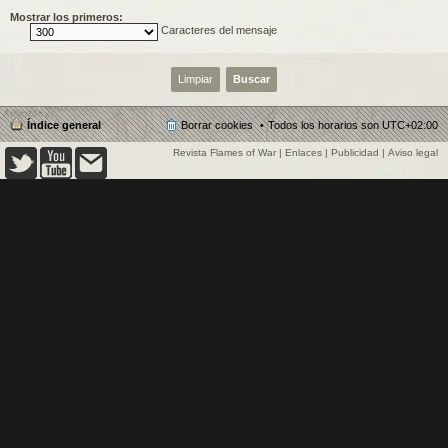
Mostrar los primeros:
Caracteres del mensaje
Índice general
Borrar cookies
Todos los horarios son
UTC+02:00
Revista Flames of War
|
Enlaces
|
Publicidad
|
Aviso legal