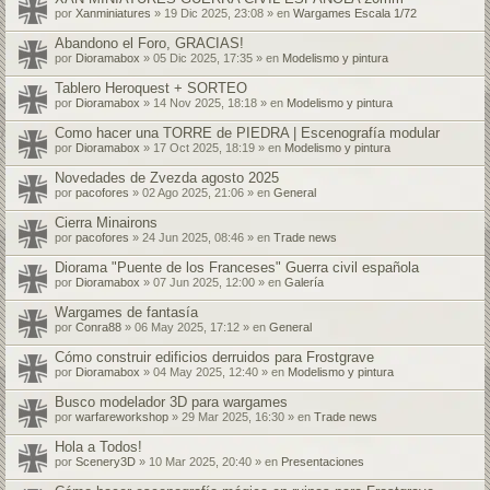
por
Xanminiatures
» 19 Dic 2025, 23:08 » en
Wargames Escala 1/72
Abandono el Foro, GRACIAS!
por
Dioramabox
» 05 Dic 2025, 17:35 » en
Modelismo y pintura
Tablero Heroquest + SORTEO
por
Dioramabox
» 14 Nov 2025, 18:18 » en
Modelismo y pintura
Como hacer una TORRE de PIEDRA | Escenografía modular
por
Dioramabox
» 17 Oct 2025, 18:19 » en
Modelismo y pintura
Novedades de Zvezda agosto 2025
por
pacofores
» 02 Ago 2025, 21:06 » en
General
Cierra Minairons
por
pacofores
» 24 Jun 2025, 08:46 » en
Trade news
Diorama "Puente de los Franceses" Guerra civil española
por
Dioramabox
» 07 Jun 2025, 12:00 » en
Galería
Wargames de fantasía
por
Conra88
» 06 May 2025, 17:12 » en
General
Cómo construir edificios derruidos para Frostgrave
por
Dioramabox
» 04 May 2025, 12:40 » en
Modelismo y pintura
Busco modelador 3D para wargames
por
warfareworkshop
» 29 Mar 2025, 16:30 » en
Trade news
Hola a Todos!
por
Scenery3D
» 10 Mar 2025, 20:40 » en
Presentaciones