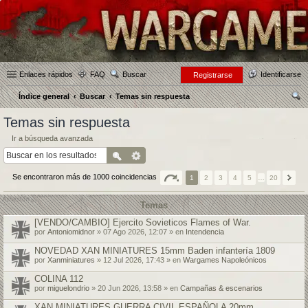
Enlaces rápidos
FAQ
Buscar
Identificarse
Registrarse
Índice general
Buscar
Temas sin respuesta
us
Temas sin respuesta
car
Ir a búsqueda avanzada
Se encontraron más de 1000 coincidencias
1
2
3
4
5
…
20
Temas
[VENDO/CAMBIO] Ejercito Sovieticos Flames of War.
por
Antoniomidnor
» 07 Ago 2026, 12:07 » en
Intendencia
NOVEDAD XAN MINIATURES 15mm Baden infantería 1809
por
Xanminiatures
» 12 Jul 2026, 17:43 » en
Wargames Napoleónicos
COLINA 112
por
miguelondrio
» 20 Jun 2026, 13:58 » en
Campañas & escenarios
XAN MINIATURES GUERRA CIVIL ESPAÑOLA 20mm