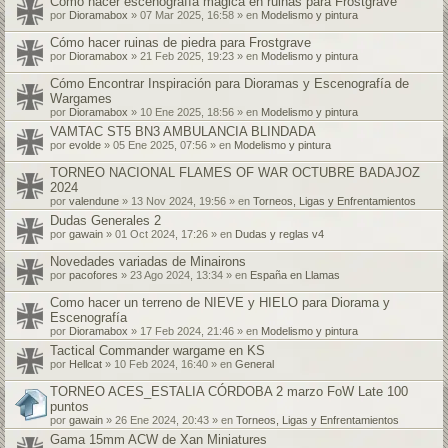
Cómo hacer escenografía mágica en ruinas para Frostgrave
por
Dioramabox
» 07 Mar 2025, 16:58 » en
Modelismo y pintura
Cómo hacer ruinas de piedra para Frostgrave
por
Dioramabox
» 21 Feb 2025, 19:23 » en
Modelismo y pintura
Cómo Encontrar Inspiración para Dioramas y Escenografía de
Wargames
por
Dioramabox
» 10 Ene 2025, 18:56 » en
Modelismo y pintura
VAMTAC ST5 BN3 AMBULANCIA BLINDADA
por
evolde
» 05 Ene 2025, 07:56 » en
Modelismo y pintura
TORNEO NACIONAL FLAMES OF WAR OCTUBRE BADAJOZ
2024
por
valendune
» 13 Nov 2024, 19:56 » en
Torneos, Ligas y Enfrentamientos
Dudas Generales 2
por
gawain
» 01 Oct 2024, 17:26 » en
Dudas y reglas v4
Novedades variadas de Minairons
por
pacofores
» 23 Ago 2024, 13:34 » en
España en Llamas
Como hacer un terreno de NIEVE y HIELO para Diorama y
Escenografía
por
Dioramabox
» 17 Feb 2024, 21:46 » en
Modelismo y pintura
Tactical Commander wargame en KS
por
Hellcat
» 10 Feb 2024, 16:40 » en
General
TORNEO ACES_ESTALIA CÓRDOBA 2 marzo FoW Late 100
puntos
por
gawain
» 26 Ene 2024, 20:43 » en
Torneos, Ligas y Enfrentamientos
Gama 15mm ACW de Xan Miniatures