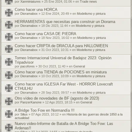
por
Xanminiatures
» 25 Ene 2024, 01:06 » en
Trade news
Como hacer una HORCA
por
Dioramabox
» 12 Ene 2024, 20:49 » en
Modelismo y pintura
HERRAMIENTAS que necesitas para construir un Diorama
por
Dioramabox
» 18 Dic 2023, 11:44 » en
Modelismo y pintura
Como hacer una CASA DE PIEDRA
por
Dioramabox
» 18 Nov 2023, 16:02 » en
Modelismo y pintura
Como hacer CRIPTA de DRACULA para HALLOWEEN
por
Dioramabox
» 31 Oct 2023, 10:31 » en
Modelismo y pintura
Torneo Internacional Universal de Badajoz 2023: Opinión
Tripadvisor
por
pacofores
» 30 Oct 2023, 11:40 » en
General
Cómo hacer una TIENDA de POCIONES en miniatura
por
Dioramabox
» 10 Oct 2023, 10:09 » en
Modelismo y pintura
Como hacer una IGLESIA Far West - HORROR Lovecraft
CTHULHU
por
Dioramabox
» 28 Sep 2023, 09:57 » en
Modelismo y pintura
Otro vídeo de novedades de BF (agosto de 2023)
por
PanzerKanone
» 12 Ago 2023, 18:15 » en
General
A Bridge Too Fow en Normandía !!!
por
Silius
» 07 Ago 2023, 10:12 » en
Historia de las guerras desde 1850 a la
actualidad
Nuevo video-Informe de Batalla de A Bridge Too Fow: Las
Ardenas!!
por
Silius
» 27 Jul 2023, 14:55 » en
Informes de batalla