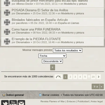
Búsqueda de pintor mercenario para escala epic warlord
por
Alfonso Doctor
» 03 Feb 2023, 10:11 » en
Modelismo y pintura
POSADA Diorama El Señor de los Anillos
por
Dioramabox
» 25 Ene 2023, 22:36 » en
Modelismo y pintura
Blindados fabricados en España: Artículo
por
pacofores
» 05 Dic 2022, 16:40 » en
España en Llamas
Como hacer una PIRA FUNERARIA
por
Dioramabox
» 08 Nov 2022, 08:33 » en
Modelismo y pintura
El templo de la PIEDRA FLOTANTE
por
Dioramabox
» 18 Oct 2022, 16:46 » en
Modelismo y pintura
Mostrar mensajes previos
Se encontraron más de 1000 coincidencias
1
2
3
4
5
…
20
Ir a
Índice general
Borrar cookies
Todos los horarios son
UTC+02:00
Revista Flames of War
|
Enlaces
|
Publicidad
|
Aviso legal