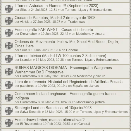
I Torneo Asturias In Flames !!! (Septiembre 2023)
por
Silius
» 24 Jul 2023, 12:31 » en
Torneos, Ligas y Enfrentamientos
Ciudad de Patriotas, Madrid 2 de mayo de 1808
por
vkrisis
» 27 Jun 2023, 18:27 » en
Trade news
Escenografía FAR WEST - Casas del desierto
por
Dioramabox
» 19 Jun 2023, 22:42 » en
Modelismo y pintura
Ordenes de Movimiento: Follow Me, Shoot And Scoot, Dig In,
Cross Here
por
Silius
» 19 Jun 2023, 21:53 » en
General
I Torneo Ibérico (Madrid LW 100 puntos 2-3 diciembre)
por
Kranden
» 14 May 2023, 19:38 » en
Torneos, Ligas y Enfrentamientos
RUINAS MAGICAS DIORAMA - Escenografía Wargames
Warhammer D&D Frostgrave
por
Dioramabox
» 09 May 2023, 09:49 » en
Modelismo y pintura
Libro de referencia: Historial del Regimiento de Artillería Pesada
por
pacofores
» 19 Abr 2023, 00:19 » en
España en Llamas
Como hacer Indian Longhouse - Escenografía guerra franco-
indígena
por
Dioramabox
» 31 Mar 2023, 18:48 » en
Modelismo y pintura
Strategic Land en Barcelona, el 10/junio/2023
por
Salva Rossello
» 13 Mar 2023, 15:20 » en
Torneos, Ligas y Enfrentamientos
Horse-drawn limber, marcas alternativas?
por
El Reverendo
» 19 Feb 2023, 20:51 » en
General