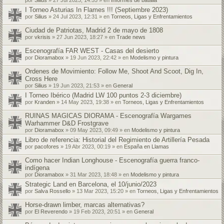
I Torneo Asturias In Flames !!! (Septiembre 2023)
por
Silius
» 24 Jul 2023, 12:31 » en
Torneos, Ligas y Enfrentamientos
Ciudad de Patriotas, Madrid 2 de mayo de 1808
por
vkrisis
» 27 Jun 2023, 18:27 » en
Trade news
Escenografía FAR WEST - Casas del desierto
por
Dioramabox
» 19 Jun 2023, 22:42 » en
Modelismo y pintura
Ordenes de Movimiento: Follow Me, Shoot And Scoot, Dig In,
Cross Here
por
Silius
» 19 Jun 2023, 21:53 » en
General
I Torneo Ibérico (Madrid LW 100 puntos 2-3 diciembre)
por
Kranden
» 14 May 2023, 19:38 » en
Torneos, Ligas y Enfrentamientos
RUINAS MAGICAS DIORAMA - Escenografía Wargames
Warhammer D&D Frostgrave
por
Dioramabox
» 09 May 2023, 09:49 » en
Modelismo y pintura
Libro de referencia: Historial del Regimiento de Artillería Pesada
por
pacofores
» 19 Abr 2023, 00:19 » en
España en Llamas
Como hacer Indian Longhouse - Escenografía guerra franco-
indígena
por
Dioramabox
» 31 Mar 2023, 18:48 » en
Modelismo y pintura
Strategic Land en Barcelona, el 10/junio/2023
por
Salva Rossello
» 13 Mar 2023, 15:20 » en
Torneos, Ligas y Enfrentamientos
Horse-drawn limber, marcas alternativas?
por
El Reverendo
» 19 Feb 2023, 20:51 » en
General