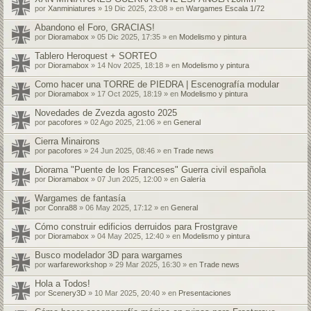
por
Xanminiatures
» 19 Dic 2025, 23:08 » en
Wargames Escala 1/72
Abandono el Foro, GRACIAS!
por
Dioramabox
» 05 Dic 2025, 17:35 » en
Modelismo y pintura
Tablero Heroquest + SORTEO
por
Dioramabox
» 14 Nov 2025, 18:18 » en
Modelismo y pintura
Como hacer una TORRE de PIEDRA | Escenografía modular
por
Dioramabox
» 17 Oct 2025, 18:19 » en
Modelismo y pintura
Novedades de Zvezda agosto 2025
por
pacofores
» 02 Ago 2025, 21:06 » en
General
Cierra Minairons
por
pacofores
» 24 Jun 2025, 08:46 » en
Trade news
Diorama "Puente de los Franceses" Guerra civil española
por
Dioramabox
» 07 Jun 2025, 12:00 » en
Galería
Wargames de fantasía
por
Conra88
» 06 May 2025, 17:12 » en
General
Cómo construir edificios derruidos para Frostgrave
por
Dioramabox
» 04 May 2025, 12:40 » en
Modelismo y pintura
Busco modelador 3D para wargames
por
warfareworkshop
» 29 Mar 2025, 16:30 » en
Trade news
Hola a Todos!
por
Scenery3D
» 10 Mar 2025, 20:40 » en
Presentaciones