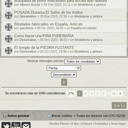
Búsqueda de pintor mercenario para escala epic warlord
por
Alfonso Doctor
» 03 Feb 2023, 10:11 » en
Modelismo y pintura
POSADA Diorama El Señor de los Anillos
por
Dioramabox
» 25 Ene 2023, 22:36 » en
Modelismo y pintura
Blindados fabricados en España: Artículo
por
pacofores
» 05 Dic 2022, 16:40 » en
España en Llamas
Como hacer una PIRA FUNERARIA
por
Dioramabox
» 08 Nov 2022, 08:33 » en
Modelismo y pintura
El templo de la PIEDRA FLOTANTE
por
Dioramabox
» 18 Oct 2022, 16:46 » en
Modelismo y pintura
Mostrar mensajes previos
Se encontraron más de 1000 coincidencias
1
2
3
4
5
…
20
Ir a
Índice general
Borrar cookies
Todos los horarios son
UTC+02:00
Revista Flames of War
|
Enlaces
|
Publicidad
|
Aviso legal