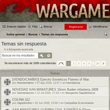
Enlaces rápidos
FAQ
Buscar
Identificarse
Registrarse
Índice general
Buscar
Temas sin respuesta
us
Temas sin respuesta
car
Ir a búsqueda avanzada
Se encontraron más de 1000 coincidencias
1
2
3
4
5
…
20
Temas
[VENDO/CAMBIO] Ejercito Sovieticos Flames of War.
por
Antoniomidnor
» 07 Ago 2026, 12:07 » en
Intendencia
NOVEDAD XAN MINIATURES 15mm Baden infantería 1809
por
Xanminiatures
» 12 Jul 2026, 17:43 » en
Wargames Napoleónicos
COLINA 112
por
miguelondrio
» 20 Jun 2026, 13:58 » en
Campañas & escenarios
XAN MINIATURES GUERRA CIVIL ESPAÑOLA 20mm