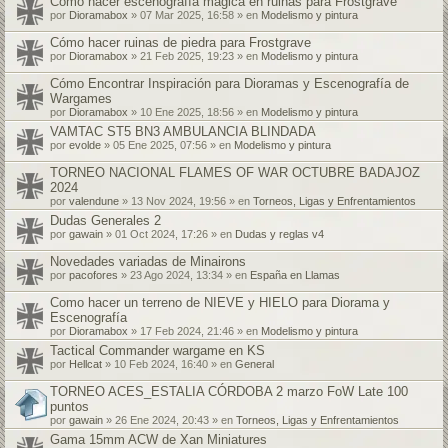
Cómo hacer escenografía mágica en ruinas para Frostgrave
por
Dioramabox
» 07 Mar 2025, 16:58 » en
Modelismo y pintura
Cómo hacer ruinas de piedra para Frostgrave
por
Dioramabox
» 21 Feb 2025, 19:23 » en
Modelismo y pintura
Cómo Encontrar Inspiración para Dioramas y Escenografía de
Wargames
por
Dioramabox
» 10 Ene 2025, 18:56 » en
Modelismo y pintura
VAMTAC ST5 BN3 AMBULANCIA BLINDADA
por
evolde
» 05 Ene 2025, 07:56 » en
Modelismo y pintura
TORNEO NACIONAL FLAMES OF WAR OCTUBRE BADAJOZ
2024
por
valendune
» 13 Nov 2024, 19:56 » en
Torneos, Ligas y Enfrentamientos
Dudas Generales 2
por
gawain
» 01 Oct 2024, 17:26 » en
Dudas y reglas v4
Novedades variadas de Minairons
por
pacofores
» 23 Ago 2024, 13:34 » en
España en Llamas
Como hacer un terreno de NIEVE y HIELO para Diorama y
Escenografía
por
Dioramabox
» 17 Feb 2024, 21:46 » en
Modelismo y pintura
Tactical Commander wargame en KS
por
Hellcat
» 10 Feb 2024, 16:40 » en
General
TORNEO ACES_ESTALIA CÓRDOBA 2 marzo FoW Late 100
puntos
por
gawain
» 26 Ene 2024, 20:43 » en
Torneos, Ligas y Enfrentamientos
Gama 15mm ACW de Xan Miniatures