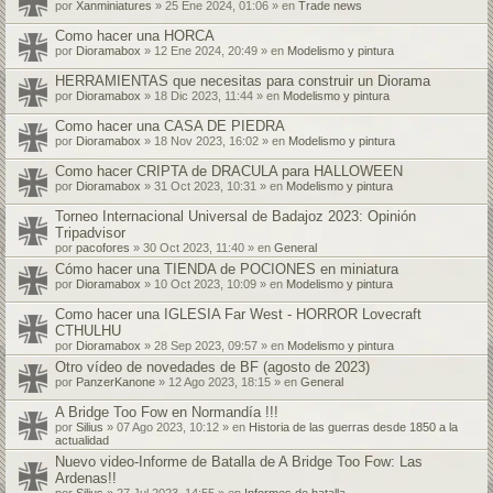
por
Xanminiatures
» 25 Ene 2024, 01:06 » en
Trade news
Como hacer una HORCA
por
Dioramabox
» 12 Ene 2024, 20:49 » en
Modelismo y pintura
HERRAMIENTAS que necesitas para construir un Diorama
por
Dioramabox
» 18 Dic 2023, 11:44 » en
Modelismo y pintura
Como hacer una CASA DE PIEDRA
por
Dioramabox
» 18 Nov 2023, 16:02 » en
Modelismo y pintura
Como hacer CRIPTA de DRACULA para HALLOWEEN
por
Dioramabox
» 31 Oct 2023, 10:31 » en
Modelismo y pintura
Torneo Internacional Universal de Badajoz 2023: Opinión
Tripadvisor
por
pacofores
» 30 Oct 2023, 11:40 » en
General
Cómo hacer una TIENDA de POCIONES en miniatura
por
Dioramabox
» 10 Oct 2023, 10:09 » en
Modelismo y pintura
Como hacer una IGLESIA Far West - HORROR Lovecraft
CTHULHU
por
Dioramabox
» 28 Sep 2023, 09:57 » en
Modelismo y pintura
Otro vídeo de novedades de BF (agosto de 2023)
por
PanzerKanone
» 12 Ago 2023, 18:15 » en
General
A Bridge Too Fow en Normandía !!!
por
Silius
» 07 Ago 2023, 10:12 » en
Historia de las guerras desde 1850 a la
actualidad
Nuevo video-Informe de Batalla de A Bridge Too Fow: Las
Ardenas!!
por
Silius
» 27 Jul 2023, 14:55 » en
Informes de batalla