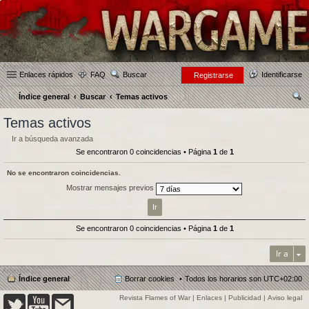
Enlaces rápidos
FAQ
Buscar
Identificarse
Registrarse
Índice general
Buscar
Temas activos
us
Temas activos
car
Ir a búsqueda avanzada
Se encontraron 0 coincidencias • Página
1
de
1
No se encontraron coincidencias.
Mostrar mensajes previos
Se encontraron 0 coincidencias • Página
1
de
1
Ir a
Índice general
Borrar cookies
Todos los horarios son
UTC+02:00
Revista Flames of War
|
Enlaces
|
Publicidad
|
Aviso legal