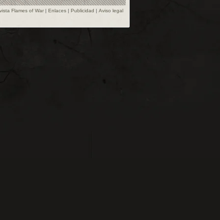
vista Flames of War
|
Enlaces
|
Publicidad
|
Aviso legal