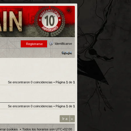
Identificarse
Registrarse
Buscar
Se encontraron 0 coincidencias • Página
1
de
1
Se encontraron 0 coincidencias • Página
1
de
1
Ir a
rrar cookies
Todos los horarios son
UTC+02:00