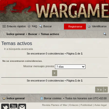
Enlaces rápidos
FAQ
Buscar
Identificarse
Registrarse
Índice general
Buscar
Temas activos
us
Temas activos
car
Ir a búsqueda avanzada
Se encontraron 0 coincidencias • Página
1
de
1
No se encontraron coincidencias.
Mostrar mensajes previos
Se encontraron 0 coincidencias • Página
1
de
1
Ir a
Índice general
Borrar cookies
Todos los horarios son
UTC+02:00
Revista Flames of War
|
Enlaces
|
Publicidad
|
Aviso legal