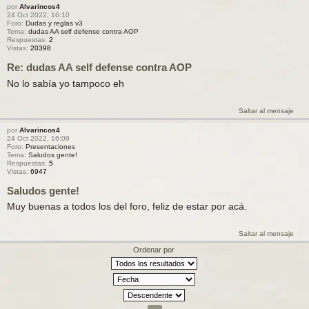
por
Alvarincos4
24 Oct 2022, 16:10
Foro:
Dudas y reglas v3
Tema:
dudas AA self defense contra AOP
Respuestas:
2
Vistas:
20398
Re: dudas AA self defense contra AOP
No lo sabía yo tampoco eh
Saltar al mensaje
por
Alvarincos4
24 Oct 2022, 16:09
Foro:
Presentaciones
Tema:
Saludos gente!
Respuestas:
5
Vistas:
6947
Saludos gente!
Muy buenas a todos los del foro, feliz de estar por acá.
Saltar al mensaje
Ordenar por