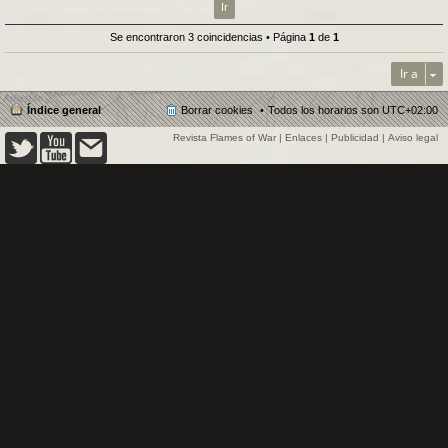
Se encontraron 3 coincidencias • Página
1
de
1
Ir a
Índice general
Borrar cookies
Todos los horarios son
UTC+02:00
Revista Flames of War
|
Enlaces
|
Publicidad
|
Aviso legal