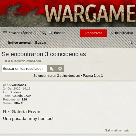
Enlaces rápidos
FAQ
Buscar
Identificarse
Registrarse
Índice general
Buscar
us
Se encontraron 3 coincidencias
car
Ir a búsqueda avanzada
Se encontraron 3 coincidencias • Página
1
de
1
por
Alvarincos4
24 Oct 2022, 16:13
Foro:
Galería
Tema:
Galería Erwin
Respuestas:
326
Vistas:
186743
Re: Galería Erwin
Una pasada, muy bonitos!!
Saltar al mensaje