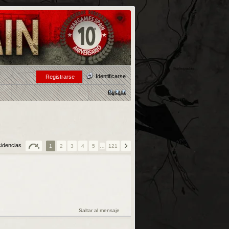
Identificarse
Registrarse
Buscar
cidencias
1
2
3
4
5
…
121
Saltar al mensaje