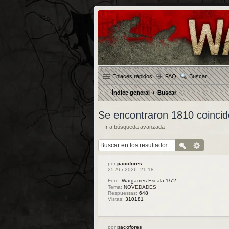
Enlaces rápidos
FAQ
Buscar
Índice general
Buscar
Se encontraron 1810 coincid
Ir a búsqueda avanzada
por
pacofores
25 Abr 2026, 21:18
Foro:
Wargames Escala 1/72
Tema:
NOVEDADES
Respuestas:
648
Vistas:
310181
por
pacofores