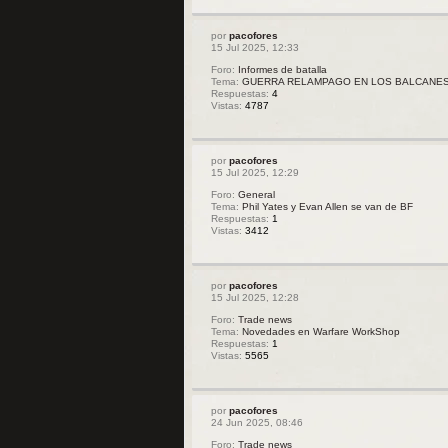
por
pacofores
15 Jul 2025, 12:33
Foro:
Informes de batalla
Tema:
GUERRA RELAMPAGO EN LOS BALCANE
Respuestas:
4
Vistas:
4787
por
pacofores
15 Jul 2025, 12:29
Foro:
General
Tema:
Phil Yates y Evan Allen se van de BF
Respuestas:
1
Vistas:
3412
por
pacofores
15 Jul 2025, 12:28
Foro:
Trade news
Tema:
Novedades en Warfare WorkShop
Respuestas:
1
Vistas:
5565
por
pacofores
24 Jun 2025, 08:46
Foro:
Trade news