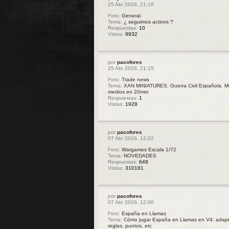
25 Abr 2026, 21:16
Foro:
General
Tema:
¿ seguimos activos ?
Respuestas:
10
Vistas:
8932
por
pacofores
25 Abr 2026, 21:15
Foro:
Trade news
Tema:
XAN MINIATURES. Guerra Civil Española. M
medios en 20mm
Respuestas:
1
Vistas:
1928
por
pacofores
07 Abr 2026, 12:02
Foro:
Wargames Escala 1/72
Tema:
NOVEDADES
Respuestas:
648
Vistas:
310181
por
pacofores
07 Abr 2026, 12:00
Foro:
España en Llamas
Tema:
Cómo jugar España en Llamas en V4: adapt
reglas, puntos, etc