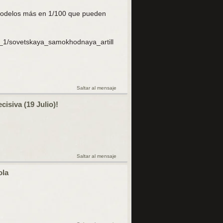
 modelos más en 1/100 que pueden
00_1/sovetskaya_samokhodnaya_artill
Saltar al mensaje
cisiva (19 Julio)!
Saltar al mensaje
ola