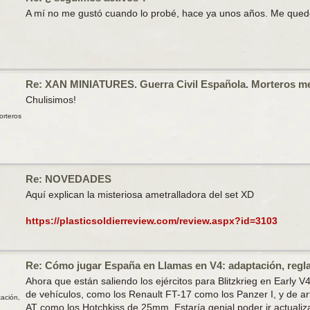
A mí no me gustó cuando lo probé, hace ya unos años. Me que
Re: XAN MINIATURES. Guerra Civil Española. Morteros 
Chulisimos!
orteros
Re: NOVEDADES
Aquí explican la misteriosa ametralladora del set XD
https://plasticsoldierreview.com/review.aspx?id=3103
Re: Cómo jugar España en Llamas en V4: adaptación, regla
Ahora que están saliendo los ejércitos para Blitzkrieg en Early 
de vehículos, como los Renault FT-17 como los Panzer I, y de ar
ación,
AT como los Hotchkiss de 25mm. Estaría genial poder ir actualiza