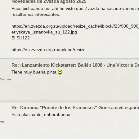
Novedades de Zvezda agosto 2025
Pues bicheando por ahí he visto que Zvezda ha sacado varios
resultarnos interesantes:
https://en.zvezda.org.ru/upload/resize_cache/iblock/f23/900_9
eriyskaya_ustanovka_su_122.jpg
El SU122
https://en.zvezda.org.ru/upload/resize ...
Re: ¡Lanzamiento Kickstarter: Bailén 1808 - Una Victoria De
Tiene muy buena pinta
Victoria
Re: Diorama "Puente de los Franceses" Guerra civil españ
Está alucinante, enhorabuena!
vil