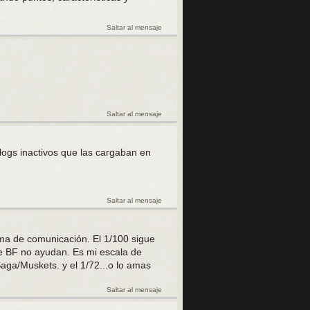
Saltar al mensaje
Saltar al mensaje
logs inactivos que las cargaban en
Saltar al mensaje
ma de comunicación. El 1/100 sigue
de BF no ayudan. Es mi escala de
ga/Muskets. y el 1/72...o lo amas
Saltar al mensaje