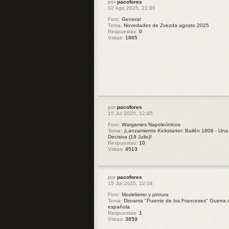
por
pacofores
02 Ago 2025, 21:06
Foro:
General
Tema:
Novedades de Zvezda agosto 2025
Respuestas:
0
Vistas:
1865
por
pacofores
15 Jul 2025, 12:45
Foro:
Wargames Napoleónicos
Tema:
¡Lanzamiento Kickstarter: Bailén 1808 - Una 
Decisiva (19 Julio)!
Respuestas:
10
Vistas:
4513
por
pacofores
15 Jul 2025, 12:34
Foro:
Modelismo y pintura
Tema:
Diorama "Puente de los Franceses" Guerra ci
española
Respuestas:
1
Vistas:
3859