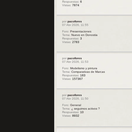
Respuestas:
6
Vistas:
7874
por
pacofores
07 Abr 2026, 11:55
Foro:
Presentaciones
Tema:
Nuevo en Donostia
Respuestas:
3
Vistas:
2783
por
pacofores
07 Abr 2026, 11:53
Foro:
Modelismo y pintura
Tema:
Comparativas de Marcas
Respuestas:
183
Vistas:
157367
por
pacofores
07 Abr 2026, 11:50
Foro:
General
Tema:
¿ seguimos activos ?
Respuestas:
10
Vistas:
8932