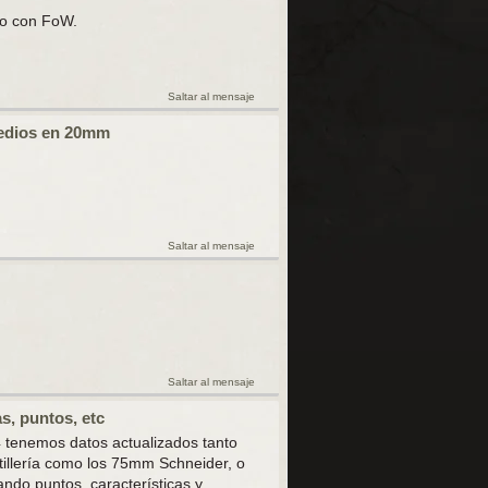
do con FoW.
Saltar al mensaje
medios en 20mm
Saltar al mensaje
Saltar al mensaje
s, puntos, etc
V4 tenemos datos actualizados tanto
tillería como los 75mm Schneider, o
ndo puntos, características y