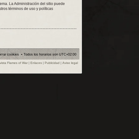
tema. La Administración del sitio puede
tros términos de uso y políticas
rrar cookies
Todos los horarios son
UTC+02:00
vista Flames of War
|
Enlaces
|
Publicidad
|
Aviso legal