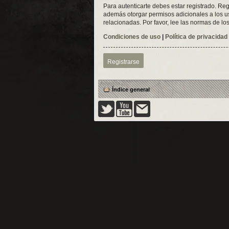
Para autenticarte debes estar registrado. Reg
además otorgar permisos adicionales a los usu
relacionadas. Por favor, lee las normas de los
Condiciones de uso
|
Política de privacidad
Registrarse
Índice general