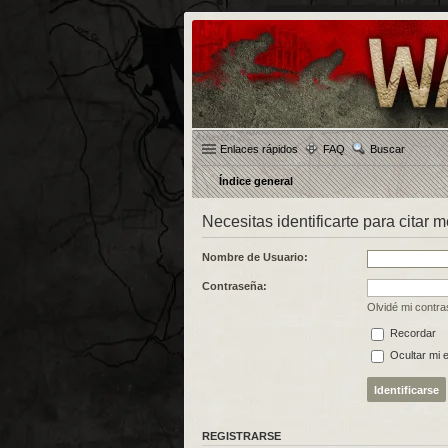
Enlaces rápidos
FAQ
Buscar
Índice general
Necesitas identificarte para citar 
Nombre de Usuario:
Contraseña:
Olvidé mi contr
Recordar
Ocultar mi 
REGISTRARSE